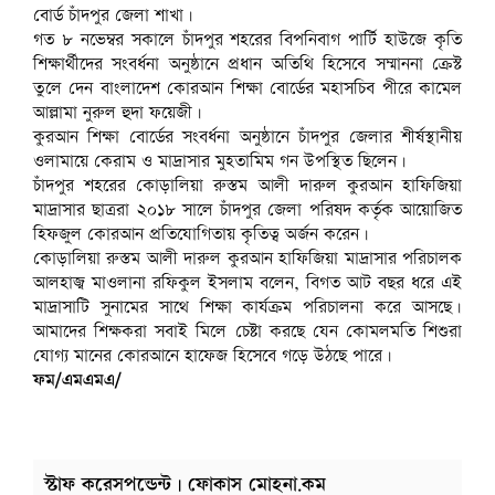
বোর্ড চাঁদপুর জেলা শাখা।
গত ৮ নভেম্বর সকালে চাঁদপুর শহরের বিপনিবাগ পার্টি হাউজে কৃতি
শিক্ষার্থীদের সংবর্ধনা অনুষ্ঠানে প্রধান অতিথি হিসেবে সম্মাননা ক্রেস্ট
তুলে দেন বাংলাদেশ কোরআন শিক্ষা বোর্ডের মহাসচিব পীরে কামেল
আল্লামা নুরুল হুদা ফয়েজী।
কুরআন শিক্ষা বোর্ডের সংবর্ধনা অনুষ্ঠানে চাঁদপুর জেলার শীর্ষস্থানীয়
ওলামায়ে কেরাম ও মাদ্রাসার মুহতামিম গন উপস্থিত ছিলেন।
চাঁদপুর শহরের কোড়ালিয়া রুস্তম আলী দারুল কুরআন হাফিজিয়া
মাদ্রাসার ছাত্ররা ২০১৮ সালে চাঁদপুর জেলা পরিষদ কর্তৃক আয়োজিত
হিফজুল কোরআন প্রতিযোগিতায় কৃতিত্ব অর্জন করেন।
কোড়ালিয়া রুস্তম আলী দারুল কুরআন হাফিজিয়া মাদ্রাসার পরিচালক
আলহাজ্ব মাওলানা রফিকুল ইসলাম বলেন, বিগত আট বছর ধরে এই
মাদ্রাসাটি সুনামের সাথে শিক্ষা কার্যক্রম পরিচালনা করে আসছে।
আমাদের শিক্ষকরা সবাই মিলে চেষ্টা করছে যেন কোমলমতি শিশুরা
যোগ্য মানের কোরআনে হাফেজ হিসেবে গড়ে উঠছে পারে।
ফম/এমএমএ/
স্টাফ করেসপন্ডেন্ট | ফোকাস মোহনা.কম