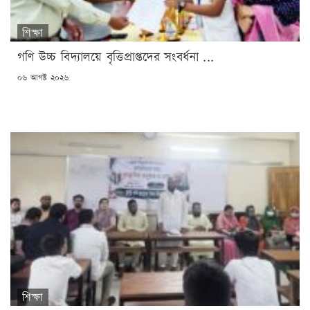
শিক্ষা
গণি উচ্চ বিদ্যালয়ে বৃত্তিপ্রাপ্তদের সংবর্ধনা ...
POSTED
০৬ আগষ্ট ২০২৬
ON
শিক্ষা