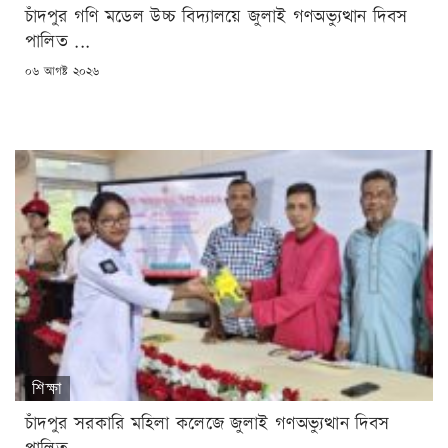
চাঁদপুর গণি মডেল উচ্চ বিদ্যালয়ে জুলাই গণঅভ্যুত্থান দিবস
পালিত ...
POSTED
০৬ আগষ্ট ২০২৬
ON
শিক্ষা
চাঁদপুর সরকারি মহিলা কলেজে জুলাই গণঅভ্যুত্থান দিবস