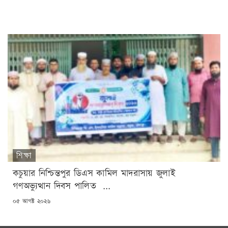
ON
শিক্ষা
কচুয়ার নিশ্চিন্তপুর ডিএস কামিল মাদরাসায় জুলাই
গণঅভ্যুত্থান দিবস পালিত ...
POSTED
০৫ আগষ্ট ২০২৬
ON