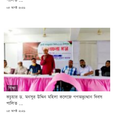
পালিত ...
POSTED
০৫ আগষ্ট ২০২৬
ON
শিক্ষা
কচুয়ার ড. মনসুর উদ্দিন মহিলা কলেজে গণঅভ্যুত্থান দিবস
পালিত ...
POSTED
০৫ আগষ্ট ২০২৬