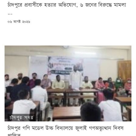
চাঁদপুরে প্রবাসীকে হত্যার অভিযোগ, ৬ জনের বিরুদ্ধে মামলা
...
POSTED
০৬ আগষ্ট ২০২৬
ON
চাঁদপুর সদর
চাঁদপুর গণি মডেল উচ্চ বিদ্যালয়ে জুলাই গণঅভ্যুত্থান দিবস
পালিত ...