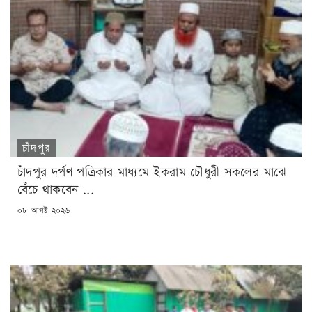
চাঁদপুর
চাঁদপুর দর্পণ পত্রিকার মাধ্যমে ইকরাম চৌধুরী সকলের মাঝে
বেঁচে থাকবেন ...
POSTED
০৮ আগষ্ট ২০২৬
ON