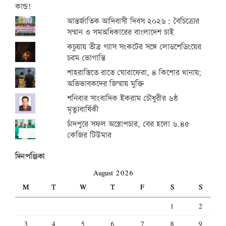
আন্তর্জাতিক আদিবাসী দিবস ২০২৬: বৈচিত্র্যের
সম্মান ও সমঅধিকারের বাংলাদেশ চাই
কচুয়ায় তীব্র গ্যাস সংকটের সঙ্গে লোডশেডিংয়ের
চরম ভোগান্তি
শাহরাস্তিতে রাতে ঘোরাফেরা, ৪ কিশোর থানায়;
অভিভাবকদের জিম্মায় মুক্তি
শনিবার সাংবাদিক ইকরাম চৌধুরীর ৬ষ্ঠ
মৃত্যুবার্ষিকী
চাঁদপুরে সফল অস্ত্রোপচার, বের হলো ৬.৪৫
কেজির টিউমার
দিনপঞ্জিকা
August 2026
M
T
W
T
F
S
S
1
2
3
4
5
6
7
8
9