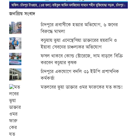
জনপ্রিয় সংবাদ
চাঁদপুরে প্রবাসীকে হত্যার অভিযোগ, ৬ জনের
বিরুদ্ধে মামলা
কচুয়ায় ভুয়া এনেস্থেসিয়া ডাক্তারের হয়রানি ও
ইয়াবা সেবনের চাঞ্চল্যকর অভিযোগ
ফসল থাকবে কোল্ড স্টোরেজে, দাম বাড়লে বিক্রি
করবেন কচুয়ার কৃষক
চাঁদপুরে একযোগে বদলি ৩১ ইউপি প্রশাসনিক
কর্মকর্তা
মতলবের ভুয়া ডাক্তার ওমর ফারুকের যত কান্ড!