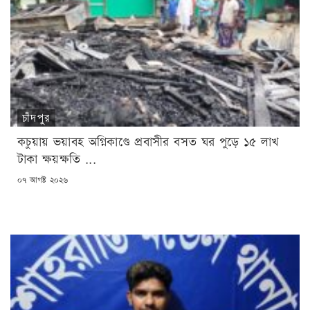
চাঁদপুর
কচুয়ায় ভয়াবহ অগ্নিকাণ্ডে প্রবাসীর বসত ঘর পুড়ে ১৫ লাখ
টাকা ক্ষয়ক্ষতি ...
POSTED
০৭ আগষ্ট ২০২৬
ON