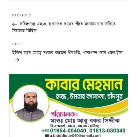
Post
Previous
PREVIOUS
navigation
Post
ফরিদগঞ্জে এম.এ. হান্নানকে ধানের শীষে মনোনয়নের দাবিতে
বিক্ষোভ মিছিল
Next
NEXT
Post
ইলিশ চত্বর মোড়ে সংস্কার কাজের ধীরগতি, খানাখন্দে দেবে গেল ট্রাক