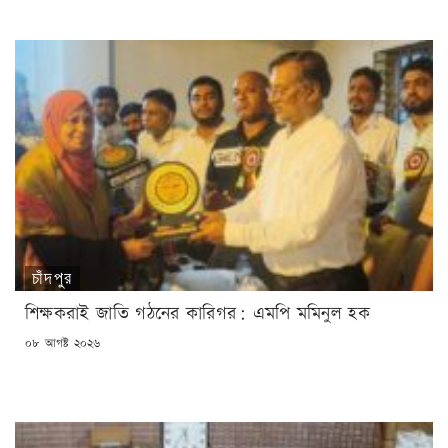
চাঁদপুর
শিক্ষকরাই জাতি গঠনের কারিগর: এমপি মমিনুল হক
POSTED
০৮ আগষ্ট ২০২৬
ON