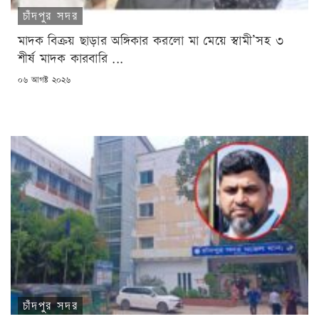
চাঁদপুর সদর
মাদক বিক্রয় ছাড়ার অঙ্গিকার করলো মা মেয়ে স্বামী’সহ ৩
শীর্ষ মাদক কারবারি ...
POSTED
০৬ আগষ্ট ২০২৬
ON
চাঁদপুর সদর