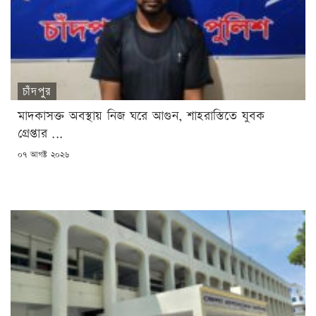
চাঁদপুর
মাদকাসক্ত অবস্থায় নিজ ঘরে আগুন, শাহরাস্তিতে যুবক
গ্রেপ্তার ...
POSTED
০৭ আগষ্ট ২০২৬
ON