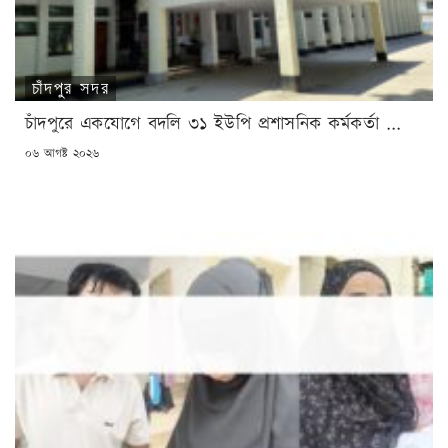
চাঁদপুর সদর
চাঁদপুরে একযোগে বদলি ৩১ ইউপি প্রশাসনিক কর্মকর্তা ...
POSTED
০৬ আগষ্ট ২০২৬
ON