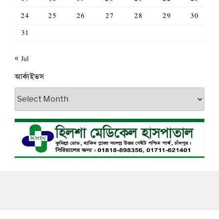
24
25
26
27
28
29
30
31
« Jul
আর্কাইভস
আর্কাইভস