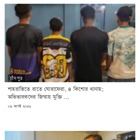
চাঁদপুর
শাহরাস্তিতে রাতে ঘোরাফেরা, ৪ কিশোর থানায়;
অভিভাবকদের জিম্মায় মুক্তি ...
POSTED
০৯ আগষ্ট ২০২৬
ON