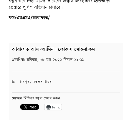
নতুন করে হত্যা মামলা দায়েরের প্রস্তুতি চলছে এবং জড়িতদের
গ্রেপ্তারে পুলিশ অভিযান চালাবে।
ফম/এমএমএ/আরাফাত/
আরাফাত আল-আমিন | ফোকাস মোহনা.কম
প্রকাশিতঃ
রবিবার, ০৮ মার্চ ২০২৬ বিকাল ২১:১১
CATEGORIES
চাঁদপুর
,
মতলব উত্তর
সোশ্যাল মিডিয়ার বন্ধুরা শেয়ার করুন
Print
Post