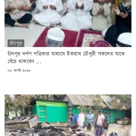
চাঁদপুর
চাঁদপুর দর্পণ পত্রিকার মাধ্যমে ইকরাম চৌধুরী সকলের মাঝে
বেঁচে থাকবেন ...
POSTED
০৮ আগষ্ট ২০২৬
ON