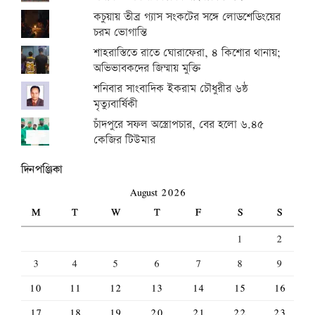
কচুয়ায় তীব্র গ্যাস সংকটের সঙ্গে লোডশেডিংয়ের
চরম ভোগান্তি
শাহরাস্তিতে রাতে ঘোরাফেরা, ৪ কিশোর থানায়;
অভিভাবকদের জিম্মায় মুক্তি
শনিবার সাংবাদিক ইকরাম চৌধুরীর ৬ষ্ঠ
মৃত্যুবার্ষিকী
চাঁদপুরে সফল অস্ত্রোপচার, বের হলো ৬.৪৫
কেজির টিউমার
দিনপঞ্জিকা
August 2026
M
T
W
T
F
S
S
1
2
3
4
5
6
7
8
9
10
11
12
13
14
15
16
17
18
19
20
21
22
23