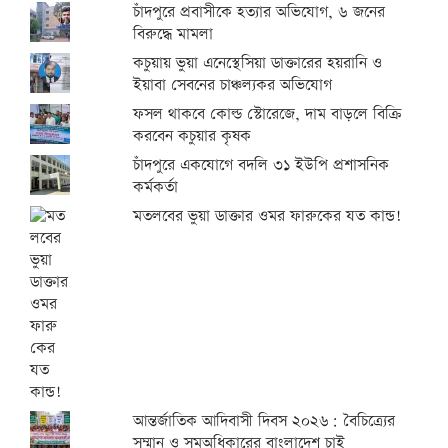
চাঁদপুরে প্রবাসীকে হত্যার অভিযোগ, ৬ জনের
বিরুদ্ধে মামলা
কচুয়ায় ভুয়া এনেস্থেসিয়া ডাক্তারের হয়রানি ও
ইয়াবা সেবনের চাঞ্চল্যকর অভিযোগ
ফসল থাকবে কোল্ড স্টোরেজে, দাম বাড়লে বিক্রি
করবেন কচুয়ার কৃষক
চাঁদপুরে একযোগে বদলি ৩১ ইউপি প্রশাসনিক
কর্মকর্তা
মতলবের ভুয়া ডাক্তার ওমর ফারুকের যত কান্ড!
আন্তর্জাতিক আদিবাসী দিবস ২০২৬: বৈচিত্র্যের
সম্মান ও সমঅধিকারের বাংলাদেশ চাই