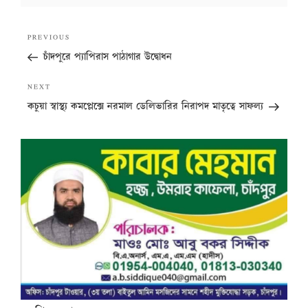
Post
Previous
PREVIOUS
navigation
Post
চাঁদপুরে প্যাপিরাস পাঠাগার উদ্বোধন
Next
NEXT
Post
কচুয়া স্বাস্থ্য কমপ্লেক্সে নরমাল ডেলিভারির নিরাপদ মাতৃত্বে সাফল্য