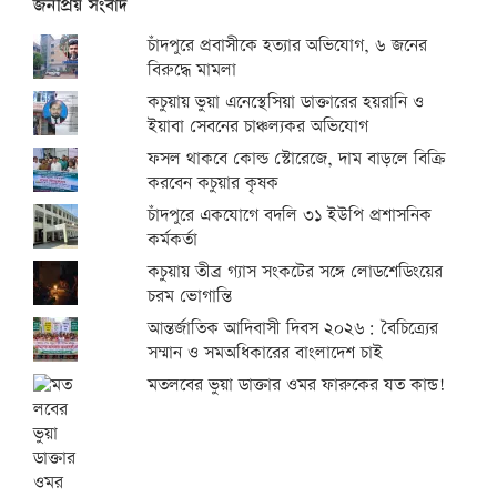
জনপ্রিয় সংবাদ
চাঁদপুরে প্রবাসীকে হত্যার অভিযোগ, ৬ জনের
বিরুদ্ধে মামলা
কচুয়ায় ভুয়া এনেস্থেসিয়া ডাক্তারের হয়রানি ও
ইয়াবা সেবনের চাঞ্চল্যকর অভিযোগ
ফসল থাকবে কোল্ড স্টোরেজে, দাম বাড়লে বিক্রি
করবেন কচুয়ার কৃষক
চাঁদপুরে একযোগে বদলি ৩১ ইউপি প্রশাসনিক
কর্মকর্তা
কচুয়ায় তীব্র গ্যাস সংকটের সঙ্গে লোডশেডিংয়ের
চরম ভোগান্তি
আন্তর্জাতিক আদিবাসী দিবস ২০২৬: বৈচিত্র্যের
সম্মান ও সমঅধিকারের বাংলাদেশ চাই
মতলবের ভুয়া ডাক্তার ওমর ফারুকের যত কান্ড!