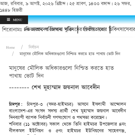
আজ, রবিবার, ৯ আগস্ট, ২০২৬ খ্রিষ্টাব্দ | ২৫ শ্রাবণ, ১৪৩৩ বঙ্গাব্দ | ২৬ সফর,
১৪৪৮ হিজরী
MENU
থানায়; অভিভাবকদের জিম্মায় মুক্তি
ঁদপুর অযাচক আশ্রম পরিচালনা পরিষদের দ্বিতীয় সভা
হাসপাতালের চিকিৎসাসেবার ম
শিরোনামঃ
Home
নির্বাচন
মানুষের মৌলিক অধিকারগুলো নিশ্চিত করতে হাত পাখায় ভোট দিন
মানুষের মৌলিক অধিকারগুলো নিশ্চিত করতে হাত
পাখায় ভোট দিন
-------- শেখ মুহাম্মাদ জয়নাল আবেদীন
চাঁদপুর:
চাঁদপুর-৩ (সদর-হাইমচর) আসনে ইসলামী আন্দোলন
বাংলাদেশ-এর সংসদ সদস্য প্রার্থী শেখ মুহাম্মাদ জয়নাল আবেদীন
দিনব্যাপী ব্যাপক নির্বাচনী গণসংযোগ ও পথসভা করেছেন।
শনিবার (১১ অক্টোবর) সকাল থেকে তিনি হাইমচর উপজেলার ৪নং
নীলকমল ইউনিয়ন ও ৫নং হাইমচর ইউনিয়নের সাহেবগঞ্জ,