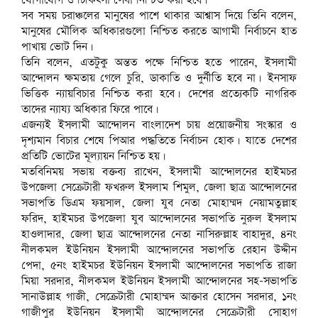
যোগাযোগ ও চিকিৎসা সেবা নিশ্চিত করা হবে।
সব সময় চরাঞ্চলের মানুষের পাশে থাকার আশ্বাস দিয়ে তিনি বলেন,
মানুষের মৌলিক অধিকারগুলো নিশ্চিত করতে আগামী নির্বাচনে হাত
পাখায় ভোট দিন।
তিনি বলেন, এতটুকু অন্তত পক্ষে নিশ্চিত হতে পারেন, ইসলামী
আন্দোলন ক্ষমতায় গেলে চুরি, ডাকাতি ও দুর্নীতি হবে না। ইনসাফ
ভিত্তিক ন্যায়বিচার নিশ্চিত করা হবে। দেশের প্রত্যেকটি নাগরিক
তাদের ন্যায্য অধিকার ফিরে পাবে।
এজন্যই ইসলামী আন্দোলন বাংলাদেশ চায় প্রয়োজনীয় সংস্কার ও
দৃশ্যমান বিচার শেষে পিআর পদ্ধতিতে নির্বাচন হোক। যাতে দেশের
প্রতিটি ভোটের মূল্যায়ন নিশ্চিত হয়।
মতবিনিময় সভায় বক্তব্য রাখেন, ইসলামী আন্দোলনের হাইমচর
উপজেলা সেক্রেটারী ফখরুল ইসলাম শিমুল, জেলা ছাত্র আন্দোলনের
সভাপতি ডিএম ফয়সাল, জেলা যুব নেতা মোহাম্মদ নেয়ামতুল্লাহ
ফরিদ, হাইমচর উপজেলা যুব আন্দোলনের সভাপতি নুরুল ইসলাম
হাওলাদার, জেলা ছাত্র আন্দোলনের নেতা নাসিরুল্লাহ বাহাদুর, ৪নং
নীলকমল ইউনিয়ন ইসলামী আন্দোলনের সভাপতি রেহান উদ্দীন
পেদা, ৫নং হাইমচর ইউনিয়ন ইসলামী আন্দোলনের সভাপতি রাজা
মিয়া সরদার, নীলকমল ইউনিয়ন ইসলামী আন্দোলনের সহ-সভাপতি
সানাউল্লাহ গাজী, সেক্রেটারী মোহাম্মদ আক্তার হোসেন সরদার, ১নং
গাজীপুর ইউনিয়ন ইসলামী আন্দোলনের সেক্রেটারী সোহাগ