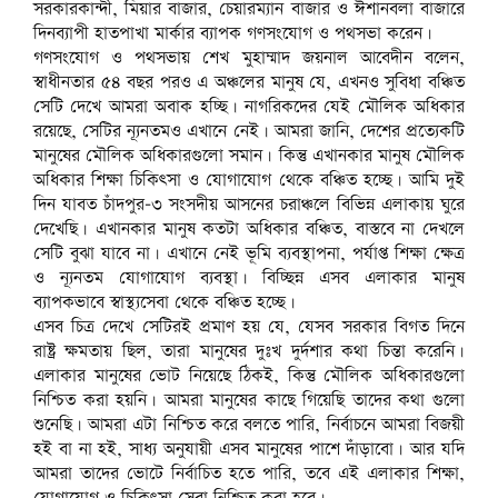
সরকারকান্দী, মিয়ার বাজার, চেয়ারম্যান বাজার ও ঈশানবলা বাজারে
দিনব্যাপী হাতপাখা মার্কার ব্যাপক গণসংযোগ ও পথসভা করেন।
গণসংযোগ ও পথসভায় শেখ মুহাম্মাদ জয়নাল আবেদীন বলেন,
স্বাধীনতার ৫৪ বছর পরও এ অঞ্চলের মানুষ যে, এখনও সুবিধা বঞ্চিত
সেটি দেখে আমরা অবাক হচ্ছি। নাগরিকদের যেই মৌলিক অধিকার
রয়েছে, সেটির ন্যূনতমও এখানে নেই। আমরা জানি, দেশের প্রত্যেকটি
মানুষের মৌলিক অধিকারগুলো সমান। কিন্তু এখানকার মানুষ মৌলিক
অধিকার শিক্ষা চিকিৎসা ও যোগাযোগ থেকে বঞ্চিত হচ্ছে। আমি দুই
দিন যাবত চাঁদপুর-৩ সংসদীয় আসনের চরাঞ্চলে বিভিন্ন এলাকায় ঘুরে
দেখেছি। এখানকার মানুষ কতটা অধিকার বঞ্চিত, বাস্তবে না দেখলে
সেটি বুঝা যাবে না। এখানে নেই ভূমি ব্যবস্থাপনা, পর্যাপ্ত শিক্ষা ক্ষেত্র
ও ন্যূনতম যোগাযোগ ব্যবস্থা। বিচ্ছিন্ন এসব এলাকার মানুষ
ব্যাপকভাবে স্বাস্থ্যসেবা থেকে বঞ্চিত হচ্ছে।
এসব চিত্র দেখে সেটিরই প্রমাণ হয় যে, যেসব সরকার বিগত দিনে
রাষ্ট্র ক্ষমতায় ছিল, তারা মানুষের দুঃখ দুর্দশার কথা চিন্তা করেনি।
এলাকার মানুষের ভোট নিয়েছে ঠিকই, কিন্তু মৌলিক অধিকারগুলো
নিশ্চিত করা হয়নি। আমরা মানুষের কাছে গিয়েছি তাদের কথা গুলো
শুনেছি। আমরা এটা নিশ্চিত করে বলতে পারি, নির্বাচনে আমরা বিজয়ী
হই বা না হই, সাধ্য অনুযায়ী এসব মানুষের পাশে দাঁড়াবো। আর যদি
আমরা তাদের ভোটে নির্বাচিত হতে পারি, তবে এই এলাকার শিক্ষা,