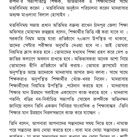
রুশদী’র সভাপতিত্বে শিক্ষক, অভিভাবক ও শিক্ষার্থীদের সাথে
মতবিনিময় করেন । মতবিনিময় অনুষ্ঠান পরিচালনা করেন মাদরাসার
অধ্যক্ষ মাওলানা বিলাল হোসাইন ।
মতবিনিময় সভায় প্রধান অতিথির বক্তব্য রাখেন চাঁদপুর জেলা শিক্ষা
অফিসার মোহাম্মদ রুহুল্লাহ বলেন, শিক্ষার্থীর ভিত্তি নষ্ট করা যাবে না ।
সরকারি নিয়ম আছে যারা প্রতিষ্ঠানে ৭০ভাগ উপস্থিত না থাকবে,
তাদের সেন্টার পরীক্ষার অনুমতি দেওয়া হবে না। তাই তোমরা
নিয়মিত ক্লাস করত হবে। তোমাদের যথাযথ শিক্ষা গ্রহণ করে দেশ ও
জাতির কল্যাণে অবদান রাখতে হবে। অভিভাবকরা অনেক আশা নিয়ে
তোমাদের দ্বীনি প্রতিষ্ঠানে ভর্তি করায়। তোমার ক্লাসমেট যারা
অনুপস্থিত আছে তাদেরকে মাদরাসায় আসার জন্য বলবা। সাথে সাথে
শিক্ষকরাও অনুপস্থিত শিক্ষার্থীর খোঁজ-খবর নিবেন। মাদরাসায়
শিক্ষার্থীদের নিয়মিত উপস্থিতি ,পাঠদান করতে হবে । মাদরাসার
শিক্ষার মান উন্নয়নে সবাইকে একযোগে কাজ করতে হবে । মাদরাসা
গভর্নিং বডির নব-নির্বাচিত সভাপতি সোহেল রুশদীকে অভিনন্দন
জানিয়ে বলেন তিনি একজন সিনিয়র সাংবাদিক ও শিক্ষাবান্ধব ।তিনি
শিক্ষার মান উন্নয়নে নিরলসভাবে কাজ করে যাচ্ছেন ।
তিনি বলেন, আপনারা আপনাদের সন্তানদের সময় দিতে হবে। নামাজ
পরে সন্তানের জন্য দোয়া করতে হবে। বাবা মার দোয়া সন্তানদের জন্য