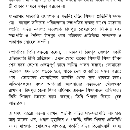
কার্যকর। মা বাবা সন্তানদের জন্য কখনো বদ দোয়া দিবেন না। স্বামী
স্ত্রী বাচ্চার সামনে ঝগড়া করবেন না।
মাদরাসার সহকারি অধ্যাপক ও গভর্নিং বডির শিক্ষক প্রতিনিধি সদস্য
মো: কামাল উদ্দিনের পরিচালনায় সভাপতির বক্তব্য রাখেন মাদরাসা
গভর্নিং বডির নবাগত সভাপতি চাঁদপুর প্রেসক্লাবের সিনিয়র সহ-
সভাপতি ও দৈনিক চাঁদপুর খবর পত্রিকার প্রতিষ্ঠাতা সম্পাদক ও
প্রকাশক সোহেল রুশদী।
সভাপতির তিনি বক্তব্যে বলেন, এ মাদরাসা চাঁদপুর জেলার একটি
এতিহ্যবাহী দ্বীনি প্রতিষ্ঠান। এখান থেকে অনেক শিক্ষার্থী শিক্ষা জীবন
শেষ করে দেশের গুরুত্বপূর্ণ স্থানে দায়িত্ব পালন করছে। তোমাদের
নিজেকে এমনভাবে গড়তে হবে, যাতে দেশ ও জাতির মঙ্গল করতে
পার। তোমাদের মোবাইলের আসক্তি থেকে দূরে থাকতে হবে।
অভিভাবকদের বলব আপনারা আপনাদের সন্তানদের খোঁজখবর
রাখবেন। চাঁদপুর জেলা শিক্ষা অফিসার একজন শিক্ষাবান্ধব অফিসার।
তিনি শিক্ষার উন্নয়নে কাজ করছে। তিনি শিক্ষার বিষয়ে খুবই
আন্তরিক।
এ সময় আরো বক্তব্য রাখেন, গভর্নিং বডির সহ-সভাপতি আলহাজ্ব
আবু তাহের খান, প্রধান মুহাদ্দিস ও গভর্নিং বডির শিক্ষক প্রতিনিধি
সদস্য মাওলানা মোহাম্মদ আখতার, গভর্নিং বডির বিদ্যোৎসাহী সদস্য