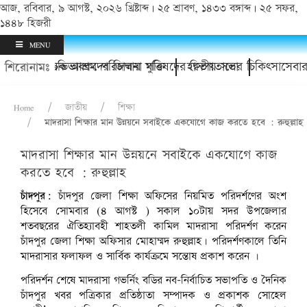
আজ, রবিবার, ৯ আগস্ট, ২০২৬ খ্রিষ্টাব্দ | ২৫ শ্রাবণ, ১৪৩৩ বঙ্গাব্দ | ২৫ সফর,
১৪৪৮ হিজরী
MENU
থানায়; অভিভাবকদের জিম্মায় মুক্তি
ঁদপুর অযাচক আশ্রম পরিচালনা পরিষদের দ্বিতীয় সভা
হাসপাতালের চিকিৎসাসেবার ম
শিরোনামঃ
Home
জাতীয়
শিক্ষা
মাদরাসা শিক্ষার মান উন্নয়নে সবাইকে একযোগে কাজ করতে হবে : রুহুল্লাহ
মাদরাসা শিক্ষার মান উন্নয়নে সবাইকে একযোগে কাজ
করতে হবে : রুহুল্লাহ
চাঁদপুর:
চাঁদপুর জেলা শিক্ষা অফিসের নিয়মিত পরিদর্শণের অংশ
হিসেবে সোমবার (৪ আগস্ট ) সকাল ১০টায় সদর উপজেলার
শতবছরের ঐতিহ্যাবহী শাহতলী কামিল মাদরাসা পরিদর্শণ করেন
চাঁদপুর জেলা শিক্ষা অফিসার মোহাম্মদ রুহুল্লাহ। পরিদর্শণকালে তিনি
মাদরাসার ফলাফল ও সার্বিক কার্যক্রমে সন্তোষ প্রকাশ করেন ।
পরিদর্শন শেষে মাদরাসা গভর্নিং বডির নব-নির্বাচিত সভাপতি ও দৈনিক
চাঁদপুর খবর পত্রিকার প্রতিষ্ঠাতা সম্পাদক ও প্রকাশক সোহেল