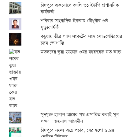
চাঁদপুরে একযোগে বদলি ৩১ ইউপি প্রশাসনিক
কর্মকর্তা
শনিবার সাংবাদিক ইকরাম চৌধুরীর ৬ষ্ঠ
মৃত্যুবার্ষিকী
কচুয়ায় তীব্র গ্যাস সংকটের সঙ্গে লোডশেডিংয়ের
চরম ভোগান্তি
মতলবের ভুয়া ডাক্তার ওমর ফারুকের যত কান্ড!
সুদমুক্ত হালাল আয়ের পথ প্রসারিত করাই মূল
লক্ষ্য : জয়নাল আবেদীন
চাঁদপুরে সফল অস্ত্রোপচার, বের হলো ৬.৪৫