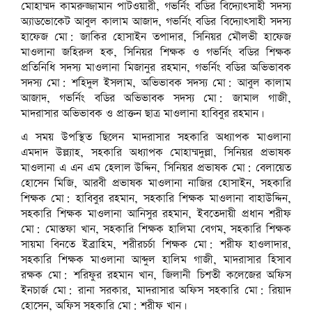
মোহাম্মদ কামরুজ্জামান পাটওয়ারী, গভর্নিং বডির বিদ্যোৎসাহী সদস্য
অ্যাডভোকেট আবুল কালাম আজাদ, গভর্নিং বডির বিদ্যোৎসাহী সদস্য
হাফেজ মো: জাকির হোসাইন তপাদার, সিনিয়র মৌলভী হাফেজ
মাওলানা জহিরুল হক, সিনিয়র শিক্ষক ও গভর্নিং বডির শিক্ষক
প্রতিনিধি সদস্য মাওলানা মিজানুর রহমান, গভর্নিং বডির অভিভাবক
সদস্য মো: শহিদুল ইসলাম, অভিভাবক সদস্য মো: আবুল কালাম
আজাদ, গভর্নিং বডির অভিভাবক সদস্য মো: জামাল গাজী,
মাদরাসার অভিভাবক ও প্রাক্তন ছাত্র মাওলানা হাবিবুর রহমান।
এ সময় উপস্থিত ছিলেন মাদরাসার সহকারি অধ্যাপক মাওলানা
এমদাদ উল্ল্যাহ, সহকারি অধ্যাপক মোহাম্মদুল্লা, সিনিয়র প্রভাষক
মাওলানা এ এন এম হেলাল উদ্দিন, সিনিয়র প্রভাষক মো: বেলায়েত
হোসেন মিজি, আরবী প্রভাষক মাওলানা নাজির হোসাইন, সহকারি
শিক্ষক মো: হাবিবুর রহমান, সহকারি শিক্ষক মাওলানা বাহাউদ্দিন,
সহকারি শিক্ষক মাওলানা আনিসুর রহমান, ইবতেদায়ী প্রধান শরীফ
মো: মোস্তফা খান, সহকারি শিক্ষক হালিমা বেগম, সহকারি শিক্ষক
সায়মা বিনতে ইব্রাহিম, শরীরচর্চা শিক্ষক মো: শরীফ হাওলাদার,
সহকারি শিক্ষক মাওলানা আব্দুল হালিম গাজী, মাদরাসার হিসাব
রক্ষক মো: শরিফুর রহমান খান, জিলানী চিশতী কলেজের অফিস
ইনচার্জ মো: রানা সরকার, মাদরাসার অফিস সহকারি মো: রিয়াদ
হোসেন, অফিস সহকারি মো: শরীফ খান।