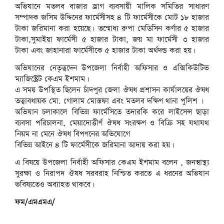
অভিযানে মতলব বাজার ড্রাগ ব্যবসায়ী মালিক সমিতির সাধারণ
সম্পাদক জসিম উদ্দিনের ফার্মেসীসহ ৪ টি ফার্মেসীকে মোট ১৮ হাজার
টাকা জরিমানা করা হয়েছে। তন্মোধ্য রুপা মেডিসিন কর্ণার ৫ হাজার
টাকা,সুমাইয়া ফার্মেসী ৫ হাজার টাকা, জয় মা ফার্মেসী ৩ হাজার
টাকা এবং জাহানারা ফার্মেসীকে ৫ হাজার টাকা অর্থদন্ড করা হয়।
অভিযানের নেতৃত্বদেন উপজেলা নির্বাহী অফিসার ও এক্সিকিউটিভ
ম্যাজিস্ট্রেট কেএম ইশমাম।
এ সময় উপস্থিত ছিলেন চাঁদপুর জেলা ঔষধ প্রশাসন কার্যালয়ের ঔষধ
তত্বাবধায়ক মো. গোলাম মোস্তফা এবং মতলব দক্ষিণ থানা পুলিশ ।
অভিযান চলাকালে বিভিন্ন ফার্মেসিতে তদারকি করে লাইসেন্স ছাড়া
ব্যবসা পরিচালনা, মেয়াদোত্তীর্ণ ঔষধ সংরক্ষণ ও বিক্রি সহ যথাযথ
নিয়ম না মেনে ঔষধ বিপণনের অভিযোগে
বিভিন্ন আইনে ৪ টি ফার্মেসীকে জরিমানা আদায় করা হয়।
এ বিষয়ে উপজেলা নির্বাহী অফিসার কেএম ইশমাম বলেন , জনস্বাস্থ্য
সুরক্ষা ও নিরাপদ ঔষধ সরবরাহ নিশ্চিত করতে এ ধরনের অভিযান
ভবিষ্যতেও অব্যাহত থাকবে।
ফম/এমএমএ/