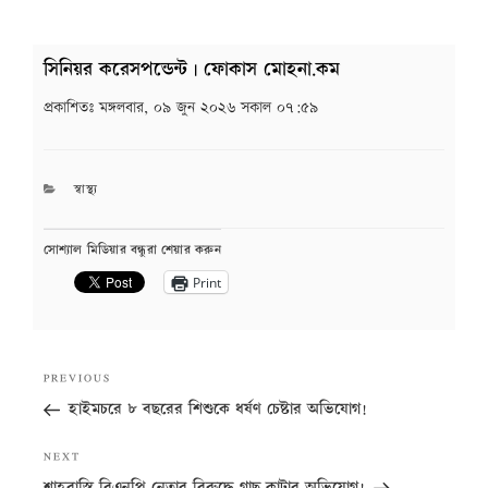
সিনিয়র করেসপন্ডেন্ট | ফোকাস মোহনা.কম
প্রকাশিতঃ
মঙ্গলবার, ০৯ জুন ২০২৬ সকাল ০৭:৫৯
CATEGORIES
স্বাস্থ্য
সোশ্যাল মিডিয়ার বন্ধুরা শেয়ার করুন
Print
Post
Previous
PREVIOUS
navigation
Post
হাইমচরে ৮ বছরের শিশুকে ধর্ষণ চেষ্টার অভিযোগ!
Next
NEXT
Post
শাহরাস্তি বিএনপি নেতার বিরুদ্ধে গাছ কাটার অভিযোগ!