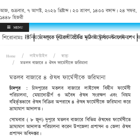
আজ, শুক্রবার, ৭ আগস্ট, ২০২৬ খ্রিষ্টাব্দ | ২৩ শ্রাবণ, ১৪৩৩ বঙ্গাব্দ | ২৪ সফর,
১৪৪৮ হিজরী
MENU
 চলে গেলেন?
ায় কাদলা ইউনিয়নে মাদক বিরোধী প্রীতি ফুটবল টুর্নামেন্ট ফাইনাল
চাঁদপুরে ফুটবল টার্ফের মাঠ উদ্বোধন করলেন শেখ ফর
শিরোনামঃ
Home
লাইফস্টাইল
স্বাস্থ্য
মতলব বাজারে ৪ ঔষধ ফার্মেসীকে জরিমানা
মতলব বাজারে ৪ ঔষধ ফার্মেসীকে জরিমানা
চাঁদপুর :
চাঁদপুরের মতলব বাজারে লাইসেন্স বিহীন ফার্মেসী
পরিচালনা, মেয়াদোত্তীর্ণ ও অবৈধ ঔষধ সংরক্ষণ এবং নিয়ম
বহির্ভূতভাবে ঔষধ বিক্রির অপরাধে ৪ ঔষধ ফার্মেসীকে জরিমানা করে
ভ্রাম্যমাণ আদালত।
সোমবার ( ৮ জুন) দুপুরে মতলব বাজারে বিভিন্ন ঔষধের ফার্মেসীতে
ভ্রাম্যমাণ আদালত পরিচালনা করেন উপজেলা প্রশাসন ও জেলা ঔষধ
প্রশাসন অধিদপ্তর।