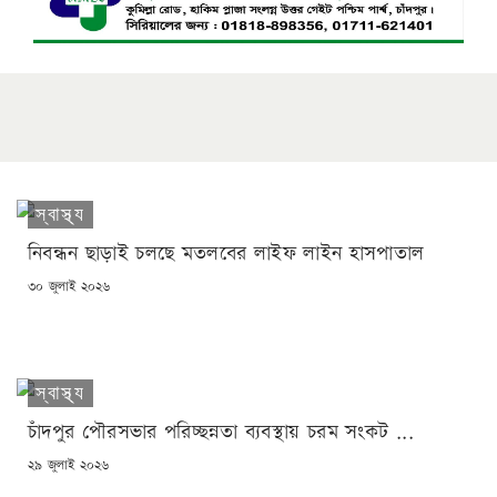
স্বাস্থ্য
নিবন্ধন ছাড়াই চলছে মতলবের লাইফ লাইন হাসপাতাল
POSTED
৩০ জুলাই ২০২৬
ON
স্বাস্থ্য
চাঁদপুর পৌরসভার পরিচ্ছন্নতা ব্যবস্থায় চরম সংকট ...
POSTED
২৯ জুলাই ২০২৬
ON