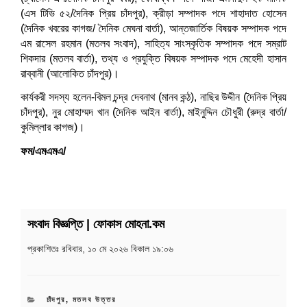
(এস টিভি ৫২/দৈনিক প্রিয় চাঁদপুর), ক্রীড়া সম্পাদক পদে শাহাদাত হোসেন
(দৈনিক খবরের কাগজ/ দৈনিক মেঘনা বার্তা), আন্তজার্তিক বিষয়ক সম্পাদক পদে
এম রাসেল রহমান (মতলব সংবাদ), সাহিত্য সাংস্কৃতিক সম্পাদক পদে সম্রাট
শিকদার (মতলব বার্তা), তথ্য ও প্রযুক্তি বিষয়ক সম্পাদক পদে মেহেদী হাসান
রাব্বানী (আলোকিত চাঁদপুর)।
কার্যকরী সদস্য হলেন-বিমল চন্দ্র দেবনাথ (মানব কন্ঠ), নাছির উদ্দীন (দৈনিক প্রিয়
চাঁদপুর), নুর মোহাম্মদ খান (দৈনিক আইন বার্তা), মাইনুদ্দিন চৌধুরী (রুদ্র বার্তা/
কুমিল্লার কাগজ)।
ফম/এমএমএ/
সংবাদ বিজ্ঞপ্তি | ফোকাস মোহনা.কম
প্রকাশিতঃ
রবিবার, ১০ মে ২০২৬ বিকাল ১৯:০৬
CATEGORIES
চাঁদপুর
,
মতলব উত্তর