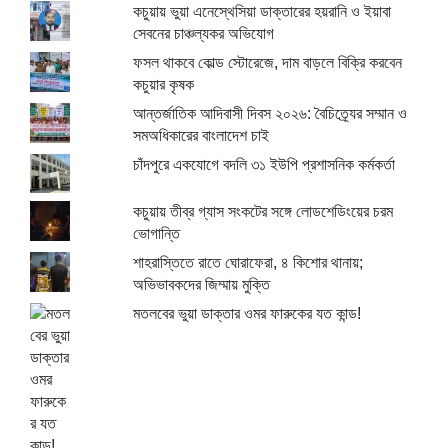
কচুয়ায় ভুয়া এনেস্থেসিয়া ডাক্তারের হয়রানি ও ইয়াবা
সেবনের চাঞ্চল্যকর অভিযোগ
ফসল থাকবে কোল্ড স্টোরেজে, দাম বাড়লে বিক্রি করবেন
কচুয়ার কৃষক
আন্তর্জাতিক আদিবাসী দিবস ২০২৬: বৈচিত্র্যের সম্মান ও
সমঅধিকারের বাংলাদেশ চাই
চাঁদপুরে একযোগে বদলি ৩১ ইউপি প্রশাসনিক কর্মকর্তা
কচুয়ায় তীব্র গ্যাস সংকটের সঙ্গে লোডশেডিংয়ের চরম
ভোগান্তি
শাহরাস্তিতে রাতে ঘোরাফেরা, ৪ কিশোর থানায়;
অভিভাবকদের জিম্মায় মুক্তি
মতলবের ভুয়া ডাক্তার ওমর ফারুকের যত কান্ড!