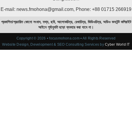
E-mail: news.fmohona@gmail.com, Phone: +88 01715 266919
প্রকাশিত/প্রচারিত কোনো সংবাদ, তথ্য, ছবি, আলোকচিত্র, রেখাচিত্র, ভিডিওচিত্র, অডিও কনটেন্ট কপিরাইট
আইনে পূর্বানুমতি ছাড়া ব্যবহার করা যাবে না।
Copyright © 2026 • focusmohona.com • All Rights Reserved
Website Design, Development & SEO Consulting Services by
Cyber World IT