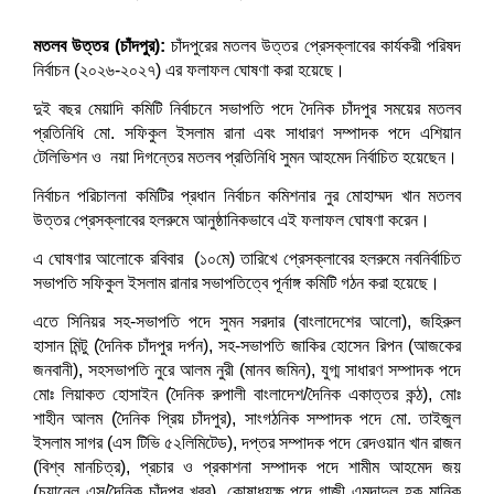
ছবি: সংগ্রহীত।
মতলব উত্তর (চাঁদপুর):
চাঁদপুরের মতলব উত্তর প্রেসক্লাবের কার্যকরী পরিষদ
নির্বাচন (২০২৬-২০২৭) এর ফলাফল ঘোষণা করা হয়েছে।
দুই বছর মেয়াদি কমিটি নির্বাচনে সভাপতি পদে দৈনিক চাঁদপুর সময়ের মতলব
প্রতিনিধি মো. সফিকুল ইসলাম রানা এবং সাধারণ সম্পাদক পদে এশিয়ান
টেলিভিশন ও নয়া দিগন্তের মতলব প্রতিনিধি সুমন আহমেদ নির্বাচিত হয়েছেন।
নির্বাচন পরিচালনা কমিটির প্রধান নির্বাচন কমিশনার নুর মোহাম্মদ খান মতলব
উত্তর প্রেসক্লাবের হলরুমে আনুষ্ঠানিকভাবে এই ফলাফল ঘোষণা করেন।
এ ঘোষণার আলোকে রবিবার (১০মে) তারিখে প্রেসক্লাবের হলরুমে নবনির্বাচিত
সভাপতি সফিকুল ইসলাম রানার সভাপতিত্বে পূর্নাঙ্গ কমিটি গঠন করা হয়েছে।
এতে সিনিয়র সহ-সভাপতি পদে সুমন সরদার (বাংলাদেশের আলো), জহিরুল
হাসান মিন্টু (দৈনিক চাঁদপুর দর্পন), সহ-সভাপতি জাকির হোসেন রিপন (আজকের
জনবানী), সহসভাপতি নুরে আলম নুরী (মানব জমিন), যুগ্ম সাধারণ সম্পাদক পদে
মোঃ লিয়াকত হোসাইন (দৈনিক রুপালী বাংলাদেশ/দৈনিক একাত্তর কন্ঠ), মোঃ
শাহীন আলম (দৈনিক প্রিয় চাঁদপুর), সাংগঠনিক সম্পাদক পদে মো. তাইজুল
ইসলাম সাগর (এস টিভি ৫২লিমিটেড), দপ্তর সম্পাদক পদে রেদওয়ান খান রাজন
(বিশ্ব মানচিত্র), প্রচার ও প্রকাশনা সম্পাদক পদে শামীম আহমেদ জয়
(চ্যানেল এস/দৈনিক চাঁদপুর খবর), কোষাধ্যক্ষ পদে গাজী এমদাদুল হক মানিক