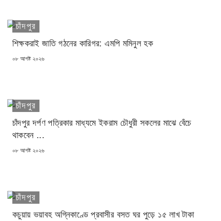
চাঁদপুর
শিক্ষকরাই জাতি গঠনের কারিগর: এমপি মমিনুল হক
POSTED
০৮ আগষ্ট ২০২৬
ON
চাঁদপুর
চাঁদপুর দর্পণ পত্রিকার মাধ্যমে ইকরাম চৌধুরী সকলের মাঝে বেঁচে
থাকবেন ...
POSTED
০৮ আগষ্ট ২০২৬
ON
চাঁদপুর
কচুয়ায় ভয়াবহ অগ্নিকাণ্ডে প্রবাসীর বসত ঘর পুড়ে ১৫ লাখ টাকা