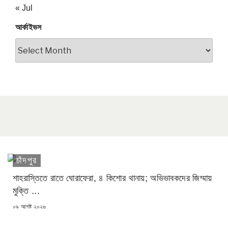
« Jul
আর্কাইভস
আর্কাইভস
চাঁদপুর
শাহরাস্তিতে রাতে ঘোরাফেরা, ৪ কিশোর থানায়; অভিভাবকদের জিম্মায়
মুক্তি ...
POSTED
০৯ আগষ্ট ২০২৬
ON