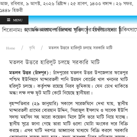
আজ, রবিবার, ৯ আগস্ট, ২০২৬ খ্রিষ্টাব্দ | ২৫ শ্রাবণ, ১৪৩৩ বঙ্গাব্দ | ২৬ সফর,
১৪৪৮ হিজরী
MENU
শোর থানায়; অভিভাবকদের জিম্মায় মুক্তি
চাঁদপুর অযাচক আশ্রম পরিচালনা পরিষদের দ্বিতীয় সভা
হাসপাতালের চিকিৎসাসেব
শিরোনামঃ
Home
কৃষি
মতলব উত্তরে হারিলুট চলছে সরকারি মাটি
মতলব উত্তরে হারিলুট চলছে সরকারি মাটি
মতলব উত্তর (চাঁদপুর):
চাঁদপুরের মতলব উত্তর উপজেলার ফতেপুর
পশ্চিম ইউনিয়নে মান্দারতলী পানি উন্নয়ন বোর্ডের খাল খননের মাটি
হরিলুট চলছে। কর্তৃপক্ষ রয়েছে নিরব ভুমিকায়। যেন চোখ থাকিতে
অন্ধ! লক্ষ লক্ষ ফুট মাটি কেটে নিয়েছে স্থানীয়রা।
বৃহস্পতিবার (২৯ জানুয়ারি) সকালে সরেজমিনে দেখা যায়, স্থানীয়
মান্দারতলী গ্রামের বোরহান উদ্দিন, সিরাজুল ইসলাম ও সাবেক ইউপি
সদস্য মহসিন সহ আরো কয়েজন মিলে ট্রলি ভরে মাটি নিয়ে যাচ্ছে।
স্থানীয় সুত্রে জানা গেছে তারা মাটি গুলো মোটা অংকের দরে বিক্রি
করছে। এসব মাটি দরপত্র আহ্বানের মাধ্যমে বিক্রি করলে সরকারি