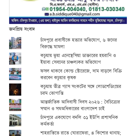
জনপ্রিয় সংবাদ
চাঁদপুরে প্রবাসীকে হত্যার অভিযোগ, ৬ জনের
বিরুদ্ধে মামলা
কচুয়ায় ভুয়া এনেস্থেসিয়া ডাক্তারের হয়রানি ও
ইয়াবা সেবনের চাঞ্চল্যকর অভিযোগ
ফসল থাকবে কোল্ড স্টোরেজে, দাম বাড়লে বিক্রি
করবেন কচুয়ার কৃষক
কচুয়ায় তীব্র গ্যাস সংকটের সঙ্গে লোডশেডিংয়ের
চরম ভোগান্তি
আন্তর্জাতিক আদিবাসী দিবস ২০২৬: বৈচিত্র্যের
সম্মান ও সমঅধিকারের বাংলাদেশ চাই
চাঁদপুরে একযোগে বদলি ৩১ ইউপি প্রশাসনিক
কর্মকর্তা
শাহরাস্তিতে রাতে ঘোরাফেরা, ৪ কিশোর থানায়;