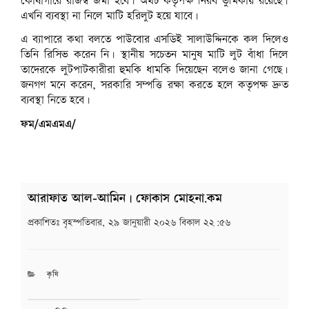
কোষাগারে রাজস্ব জমা হবে। অথচ কতৃপক্ষ নিরব ভুমিকায় রয়েছে।
এখনি ব্যবস্থা না নিলে মাটি হরিলুট হয়ে যাবে।
এ ব্যাপারে কথা বলতে পাউবোর এসডিই সালাউদ্দিনকে কল দিলেও
তিনি রিসিভ করেন নি। স্থানীয় সচেতন মানুষ মাটি লুট বাঁধা দিলে
তাদেরকে লুটপাটকারীরা হুমকি ধামকি দিয়েছেন বলেও জানা গেছে।
জনগণ মনে করেন, সরকারি সম্পত্তি রক্ষা করতে হলে কতৃপক্ষ দ্রুত
ব্যবস্থা নিতে হবে।
ফম/এমএমএ/
আরাফাত আল-আমিন | ফোকাস মোহনা.কম
প্রকাশিতঃ
বৃহস্পতিবার, ২৯ জানুয়ারী ২০২৬ বিকাল ২২:৫৬
CATEGORIES
কৃষি