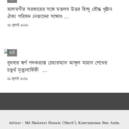
আলমগীর সরকারের সঙ্গে মতলব উত্তর হিন্দু বৌদ্ধ খৃষ্টান
ঐক্য পরিষদ নেতাদের সাক্ষাৎ ...
POSTED
৩১ জুলাই ২০২৬
ON
ধর্ম
বুধবার স্বর্ণ পদকপ্রাপ্ত চেয়ারম্যান আব্দুল মান্নান শেখের
চতুর্থ মৃত্যুবার্ষিকী ...
POSTED
২১ জুলাই ২০২৬
ON
Adviser: Md Shakawat Hossain (Sharif), Kamruzzaman Ibne Amin,