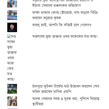
কচুয়ায় ভুয়া এনেস্থেসিয়া ডাক্তারের হয়রানি ও
ইয়াবা সেবনের চাঞ্চল্যকর অভিযোগ
ফসল থাকবে কোল্ড স্টোরেজে, দাম বাড়লে বিক্রি
করবেন কচুয়ার কৃষক
বাবলু ভাই, আপনি কি সত্যিই চলে গেলেন?
মতলবের ভুয়া ডাক্তার ওমর ফারুকের যত কান্ড!
চাঁদপুরে ফুটবল টার্ফের মাঠ উদ্বোধন করলেন শেখ
ফরিদ আহম্মেদ মানিক এমপি
মাদক সেবনের সময় ৪ যুবক ধরা, পুলিশে দিয়েছে
স্থানীয়রা