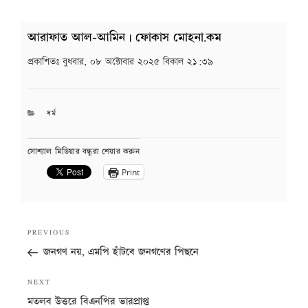
আরাফাত আল-আমিন | ফোকাস মোহনা.কম
প্রকাশিতঃ
বুধবার, ০৮ অক্টোবার ২০২৫ বিকাল ২১:৩৯
CATEGORIES
ধর্ম
সোশ্যাল মিডিয়ার বন্ধুরা শেয়ার করুন
Print
Post
Previous
PREVIOUS
navigation
Post
জনগণ নয়, এমপি হাঁটবে জনগণের পিছনে
Next
NEXT
Post
মতলব উত্তরে বিএনপির ভারপ্রাপ্ত