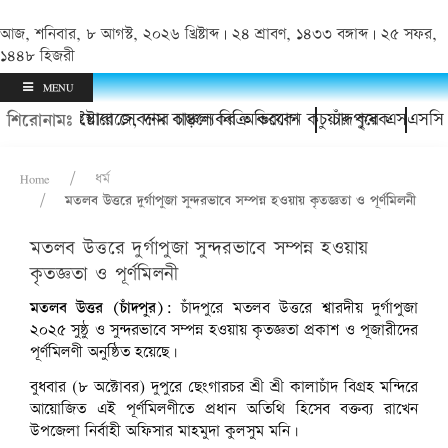
আজ, শনিবার, ৮ আগস্ট, ২০২৬ খ্রিষ্টাব্দ | ২৪ শ্রাবণ, ১৪৩৩ বঙ্গাব্দ | ২৫ সফর,
১৪৪৮ হিজরী
MENU
র হয়রানি ও ইয়াবা সেবনের চাঞ্চল্যকর অভিযোগ
 কোল্ড স্টোরেজে, দাম বাড়লে বিক্রি করবেন কচুয়ার কৃষক
চাঁদপুরে এসএসসি ৯৭
শিরোনামঃ
Home
ধর্ম
মতলব উত্তরে দুর্গাপুজা সুন্দরভাবে সম্পন্ন হওয়ায় কৃতজ্ঞতা ও পূর্ণমিলনী
মতলব উত্তরে দুর্গাপুজা সুন্দরভাবে সম্পন্ন হওয়ায়
কৃতজ্ঞতা ও পূর্ণমিলনী
মতলব উত্তর (চাঁদপুর):
চাঁদপুরে মতলব উত্তরে শ্বারদীয় দুর্গাপুজা
২০২৫ সুষ্ঠু ও সুন্দরভাবে সম্পন্ন হওয়ায় কৃতজ্ঞতা প্রকাশ ও পূজারীদের
পূর্ণমিলণী অনুষ্ঠিত হয়েছে।
বুধবার (৮ অক্টোবর) দুপুরে ছেংগারচর শ্রী শ্রী কালাচাঁদ বিগ্রহ মন্দিরে
আয়োজিত এই পূর্ণমিলণীতে প্রধান অতিথি হিসেব বক্তব্য রাখেন
উপজেলা নির্বাহী অফিসার মাহমুদা কুলসুম মনি।