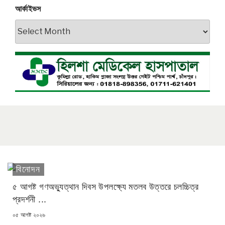
আর্কাইভস
আর্কাইভস
বিনোদন
৫ আগষ্ট গণঅভ্যুত্থান দিবস উপলক্ষ্যে মতলব উত্তরে চলচ্চিত্র
প্রদর্শনী ...
POSTED
০৫ আগষ্ট ২০২৬
ON