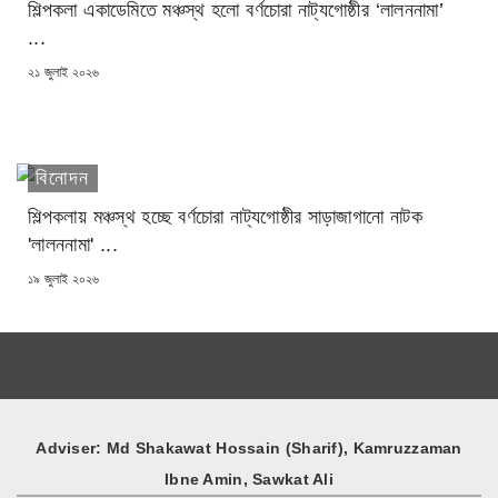
শিল্পকলা একাডেমিতে মঞ্চস্থ হলো বর্ণচোরা নাট্যগোষ্ঠীর ‘লালননামা’
...
POSTED
২১ জুলাই ২০২৬
ON
বিনোদন
শিল্পকলায় মঞ্চস্থ হচ্ছে বর্ণচোরা নাট্যগোষ্ঠীর সাড়াজাগানো নাটক
'লালননামা' ...
POSTED
১৯ জুলাই ২০২৬
ON
Adviser: Md Shakawat Hossain (Sharif), Kamruzzaman
Ibne Amin, Sawkat Ali