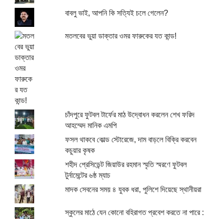
বাবলু ভাই, আপনি কি সত্যিই চলে গেলেন?
মতলবের ভুয়া ডাক্তার ওমর ফারুকের যত কান্ড!
চাঁদপুরে ফুটবল টার্ফের মাঠ উদ্বোধন করলেন শেখ ফরিদ
আহম্মেদ মানিক এমপি
ফসল থাকবে কোল্ড স্টোরেজে, দাম বাড়লে বিক্রি করবেন
কচুয়ার কৃষক
শহীদ প্রেসিডেন্ট জিয়াউর রহমান স্মৃতি স্মরণে ফুটবল
টুর্নামেন্টের ৬ষ্ঠ ম্যাচ
মাদক সেবনের সময় ৪ যুবক ধরা, পুলিশে দিয়েছে স্থানীয়রা
স্কুলের মাঠে যেন কোনো বহিরাগত প্রবেশ করতে না পারে :