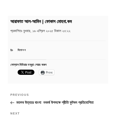
আরাফাত আল-আমিন | ফোকাস মোহনা.কম
প্রকাশিতঃ
বুধবার, ১৬ এপ্রিল ২০২৫ বিকাল ২৩:২২
CATEGORIES
বিনোদন
সোশ্যাল মিডিয়ার বন্ধুরা শেয়ার করুন
Print
Post
Previous
PREVIOUS
navigation
Post
মতলব উত্তরে বাংলা নববর্ষ উপলক্ষে প্রীতি ফুটবল প্রতিযোগিতা
Next
NEXT