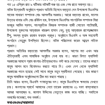
গত ১৫ এপ্রিল রাত ৯ ঘটিকায় নাটকটি শুরু হয় এবং শেষ রাতে সমাপ্ত হয়।
নাটক উদ্বোধনী অনুষ্ঠানে প্রধান অতিথি হিসেবে বক্তৃতা দেন উপজেলা বিএনপির
সাবেক সাধারণ সম্পাদক মোঃ আলমগীর সরকার। আরো বক্তব্য রাখেন, মতলব
উত্তর থানার ওসি মোঃ রবিউল হক, উপজেলা বিএনপির সাংগঠনিক সম্পাদক মিয়া
মনজুর আমিন স্বপন, সাংস্কৃতিক বিষয়ক সম্পাদক হাজী সোহেল পাটোয়ারী,
উপজেলা যুবদলের আহ্বায়ক খায়রুল হাসান বেনু, যুগ্ম আহ্বায়ক রাশেদুজ্জামান
টিপু, সদস্য ফুয়াদ রহমান ফরহাদ প্রমুখ। অনুষ্ঠানে বিএনপি ও অঙ্গ সহযোগী
সংগঠনে নেতৃবৃন্দ উপস্থিত ছিলেন। নাটক পরিচালনা করেন আব্দুল লতিফ
প্রধান।
প্রধান অতিথির বক্তব্যে আলমগীর সরকার বলেন, আগের মত এখন আর
ঐতিহ্যবাহী এসব সামাজিক অনুষ্ঠান দেখা যায় না। কারণ বিগত ফ্যাসিস্ট
সরকারের আমলে গ্রাম বাংলার ঐতিহ্যগুলোও নস্ট করে ফেলেছে। তাদের কারণে
মানুষ আপন মনে বিনোদনও করতে পারে নি। এখন দেশ থেকে ফ্যাসিস্ট
সরকারের পতন হয়েছে সেই সাথে মানুষ নতুন স্বাধীনতা পেয়েছে। যার কারণে
মানুষ সামাজিক অনুষ্ঠানগুলো ঠিক মত করতে পারছে।
তিনি আরও বলেন, বিএনপি গণমানুষের দল। মানুষ বিএনপিকে ক্ষমতায় দেখতে
চায়। জনগনের স্বার্থে আমাদের নেতা তারেক রহমানের ৩১ দফা বাস্তবায়নে
আমরা আলহাজ্ব ড. জালাল উদ্দিনের নেতৃত্বে কাজ করে যাচ্ছি। সবাইকে
নববর্ষের শুভেচ্ছা, শুভ নববর্ষ।
ফম/এমএমএ/আরাফাত/