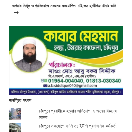
Post
অপরাধ নির্মূল ও প্রতিরোধে সকলের সহযোগিতা চাইলেন হাজীগঞ্জ থানার ওসি
জনপ্রিয় সংবাদ
চাঁদপুরে প্রবাসীকে হত্যার অভিযোগ, ৬ জনের বিরুদ্ধে
মামলা
চাঁদপুরে একযোগে বদলি ৩১ ইউপি প্রশাসনিক কর্মকর্তা