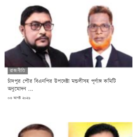
রাজনীতি
চাঁদপুর পৌর বিএনপির উপদেষ্টা মন্ডলীসহ পূর্ণাঙ্গ কমিটি
অনুমোদন ...
POSTED
০৩ আগষ্ট ২০২৬
ON