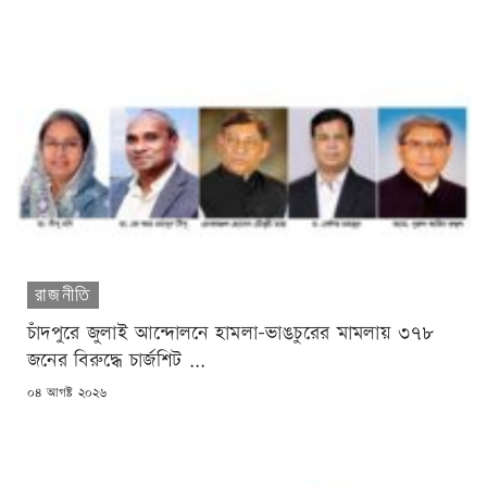
রাজনীতি
চাঁদপুরে জুলাই আন্দোলনে হামলা-ভাঙচুরের মামলায় ৩৭৮
জনের বিরুদ্ধে চার্জশিট ...
POSTED
০৪ আগষ্ট ২০২৬
ON