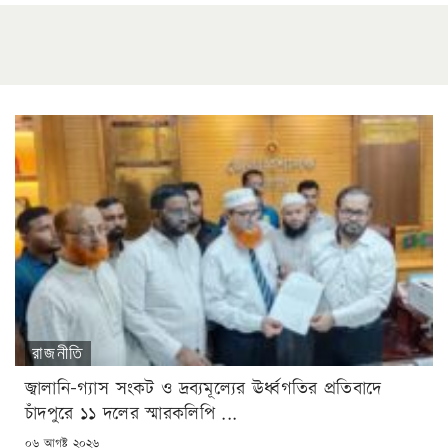
রাজনীতি
জ্বালানি-গ্যাস সংকট ও দ্রব্যমূল্যের ঊর্ধ্বগতির প্রতিবাদে
চাঁদপুরে ১১ দলের স্মারকলিপি ...
POSTED
০৬ আগষ্ট ২০২৬