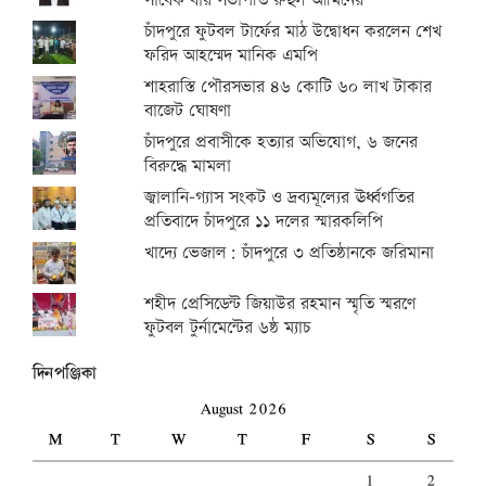
সাবেক বার সভাপতি রুহুল আমিনের
চাঁদপুরে ফুটবল টার্ফের মাঠ উদ্বোধন করলেন শেখ
ফরিদ আহম্মেদ মানিক এমপি
শাহরাস্তি পৌরসভার ৪৬ কোটি ৬০ লাখ টাকার
বাজেট ঘোষণা
চাঁদপুরে প্রবাসীকে হত্যার অভিযোগ, ৬ জনের
বিরুদ্ধে মামলা
জ্বালানি-গ্যাস সংকট ও দ্রব্যমূল্যের ঊর্ধ্বগতির
প্রতিবাদে চাঁদপুরে ১১ দলের স্মারকলিপি
খাদ্যে ভেজাল: চাঁদপুরে ৩ প্রতিষ্ঠানকে জরিমানা
শহীদ প্রেসিডেন্ট জিয়াউর রহমান স্মৃতি স্মরণে
ফুটবল টুর্নামেন্টের ৬ষ্ঠ ম্যাচ
দিনপঞ্জিকা
August 2026
M
T
W
T
F
S
S
1
2