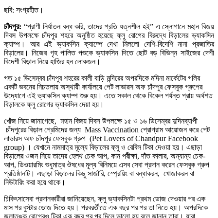
ছবি: সংগ্রহীত।
চাঁদপুর:
“প্রাণী নির্যাতন বন্ধ করি, তাদের প্রতি যত্নশীল হই” এ স্লোগানে মহান বিজয়
দিবস উপলক্ষে চাঁদপুর শহরে অনুষ্ঠিত হয়েছে ফ্লু রোগের বিরুদ্ধে বিড়ালের ভ্যাকসিন
ক্যাম্প। আর এই ভ্যাকসিন ক্যাম্পে দেখা মিললো দেশি-বিদেশি নানা প্রজাতির
বিড়ালের। নিজের গৃহ পালিত পশুকে ভ্যাকসিন দিতে ছোট বড় বিভিন্ন সাইজের দেশী
বিদেশী বিড়াল নিয়ে হাজির হন লোকজন।
গত ১৫ ডিসেম্বর চাঁদপুর শহরের কালী বাড়ি মন্দিরের অপরদিকে মদিনা মার্কেটের গলির
একটি ভবনের নিচতলায় অস্থায়ী কার্যালয়ে পেট লাভারস অফ চাঁদপুর ফেসবুক গ্রুপের
উদ্যোগে এই ভ্যাকসিন ক্যাম্প শুরু হয়। এতে সকাল থেকে বিকেল পর্যন্ত প্রায় অর্ধশত
বিড়ালকে ফ্লু রোগের ভ্যাকসিন দেয়া হয়।
খোঁজ নিয়ে জানাগেছে, মহান বিজয় দিবস উপলক্ষে ১৫ ও ১৬ ডিসেম্বর দুদিনব্যাপী
চাঁদপুরের বিড়াল প্রেমিদের জন্য Mass Vaccination প্রোগ্রাম আয়োজন করে পেট
লাভারস অফ চাঁদপুর ফেসবুক গ্রুপ (Pet Lovers of Chandpur Facebook
group
)
। যেখানে নামমাত্র মূল্যে বিড়ালের ফ্লু ও রেবিস টিকা দেওয়া হয়। এছাড়া
বিড়ালের ওজন নিয়ে তাদের হেলথ চেক আপ, কান পরীক্ষা, দাঁত কালার, অন্যান্য চেক-
আপ, ডিওয়ারমিং শুধুমাত্র ঔষধের মূল্য বিনিময়ে এসব সেবা প্রদান করেন ফেসবুক গ্রুপ
প্রতিষ্ঠানটি। এছাড়া বিড়ালের কিছু সার্জারি, স্প্রেয়িং বা বন্ধাকরন, খোজাকরন বা
নিউটারিং করা হয়ে থাকে।
চিকিৎসাসেবা প্রদানকারীরা জানিয়েছেন, ফ্লু ভ্যাকসিনটা প্রথম ডোজ দেওয়ার পর এক
মাস পর বুস্টার ডোজ দিতে হয়। পরবরর্তীতে এক বছর পর পর তা নিতে হয়। অপরদিকে
জলাতঙ্ক রোগেরও টিকা এক বছর পর পর দিলে ভালো হয় বলে জানান তারা। যারা