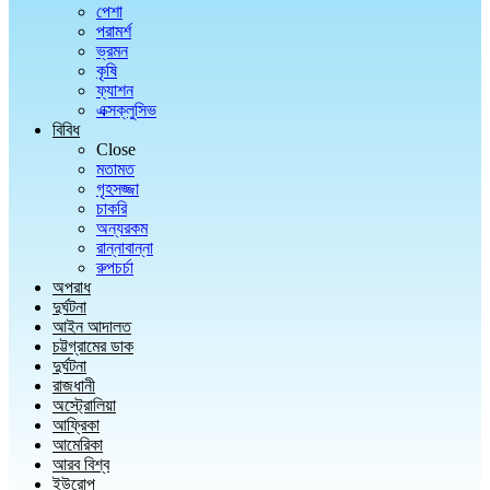
পেশা
পরামর্শ
ভ্রমন
কৃষি
ফ্যাশন
এক্সক্লুসিভ
বিবিধ
Close
মতামত
গৃহসজ্জা
চাকরি
অন্যরকম
রান্নাবান্না
রুপচর্চা
অপরাধ
দুর্ঘটনা
আইন আদালত
চট্টগ্রামের ডাক
দুর্ঘটনা
রাজধানী
অস্ট্রোলিয়া
আফ্রিকা
আমেরিকা
আরব বিশ্ব
ইউরোপ