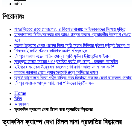
এশিয়া
শিরোনামঃ
শাহরাস্তিতে রাতে ঘোরাফেরা, ৪ কিশোর থানায়; অভিভাবকদের জিম্মায় মুক্তি
হাসপাতালের চিকিৎসাসেবার মান আরও উন্নত করতে প্রয়োজনীয় উদ্যোগ নেওয়া
হবে
মতলব উত্তরে বেগম খালেদা জিয়া স্মৃতি স্মরণে মিনিবার ফুটবল টুর্নামেন্ট উদ্বোধন
শিক্ষকরাই জাতি গঠনের কারিগর: এমপি মমিনুল হক
চাঁদপুরে মরহুম আব্দুল মতিন মোল্লা স্মৃতি ফুটবল টুর্নামেন্টের ফাইনাল
সুদমুক্ত হালাল আয়ের পথ প্রসারিত করাই মূল লক্ষ্য : জয়নাল আবেদীন
হাইমচরে সড়কের উদ্বোধন করলেন শেখ ফরিদ আহম্মেদ মানিক এমপি
নামাজে জানাজা শেষে অ্যাডভোকেট রুহুল আমিনের দাফন
জুলাই আন্দোলনে নিহত শহীদ রাব্বির কবর জিয়ারত করলেন জেলা ছাত্রদল নেতারা
চাঁদপুর অযাচক আশ্রম পরিচালনা পরিষদের দ্বিতীয় সভা
Home
বিবিধ
অন্যরকম
ভ্যাকসিন ক্যাম্পে দেখা মিলল নানা প্রজাতির বিড়ালের
ভ্যাকসিন ক্যাম্পে দেখা মিলল নানা প্রজাতির বিড়ালের