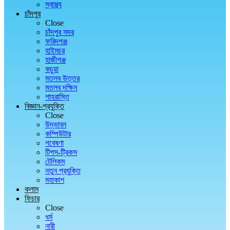
স্বাস্থ্য
চাঁদপুর
Close
চাঁদপুর সদর
ফরিদগঞ্জ
হাইমচর
হাজীগঞ্জ
কচুয়া
মতলব উত্তর
মতলব দক্ষিন
শাহরাস্তি
বিজ্ঞান-প্রযুক্তি
Close
উদ্ভাবন
কম্পিউটার
গবেষণা
টিপস-ট্রিকস
টেলিকম
নতুন প্রযুক্তি
মহাকাশ
কলাম
ফিচার
Close
ধর্ম
নারী