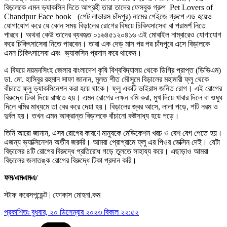
বিড়ালকে এমন ভ্যাকসিন দিতে আগ্রহী তারা তাদের ফেসবুক গ্রুপ Pet Lovers of
Chandpur Face book (পেট লাভারস চাঁদপুর) নামের পেইজে গ্রুপে এড হয়েও
যোগাযোগ করে যে কোন সময় বিড়ালের রোগের বিষয়ে চিকিৎসাসেবা বা পরামর্শ নিতে
পারবে। অথবা কেউ তাদের ব্যবহৃত ০১৬৪৫১২০৪১৬ এই মোবাইল নাম্বারেও যোগাযোগ
করে চিকিৎসাসেবা নিতে পারবেন। তারা এক দেড় মাস পর পর চাঁদপুরে এসে বিড়ালকে
এমন চিকিৎসাসেবা এবং ভ্যাকসিন প্রদান করে থাকেন।
এ বিষয়ে ময়মনসিংহ জেলার বাংলাদেশ কৃষি বিশ্ববিদ্যালয় থেকে ডিগ্রি প্রাপ্ত (ডিভিএম)
ডা. মো. হাসিবুর রহমান সাফা জানান, মূলত শীত মৌসুমে বিড়ালের মহামারী ফ্লু থেকে
বাঁচাতে ফ্লু ভ্যাকসিনেশন করা হয়ে থাকে। ফ্লু একটি ভাইরাস জনিত রোগ। এই রোগের
বিরুদ্ধে টিকা দিয়ে রাখতে হয়। এমন রোগের লক্ষন বমি করা, মুখ দিয়ে খাবার দিলে বা ওষুধ
দিলে বমির মাধ্যমে তা বের করে দেয়া হয়। বিড়ালের জ্বর আসে, লালা পড়ে, পটি নরম ও
দুর্বল হয়। তখন এমন আক্রান্ত বিড়ালকে বাঁচানো কষ্টসাধ্য হয়ে পড়ে।
তিনি আরো জানান, এসব রোগের কারণে মানুষকে মেডিকেশন খরচ ও বেশ বেগ পেতে হয়।
এজন্য ভ্যাক্সিনেশন অতীব জরুরি। আমরা প্রোগ্রামে ফ্লু এর পিওর ভেক্সিন দেই। যেটা
বিড়ালের ৪টি রোগের বিরুদ্ধে প্রতিরোধ গড়ে তুলতে সাহায্য করে। এছাড়াও আমরা
বিড়ালের জলাতঙ্ক রোগের বিরুদ্ধে টিকা প্রদান করি।
ফম/এমএমএ/
স্টাফ করেসপন্ডেন্ট | ফোকাস মোহনা.কম
প্রকাশিতঃ
বুধবার, ২০ ডিসেম্বার ২০২৩ বিকাল ২২:৫২
Categories