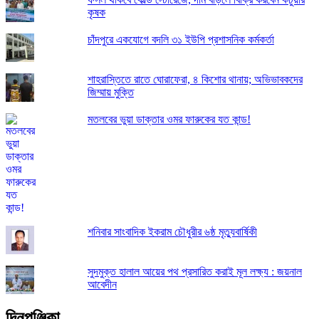
কৃষক
চাঁদপুরে একযোগে বদলি ৩১ ইউপি প্রশাসনিক কর্মকর্তা
শাহরাস্তিতে রাতে ঘোরাফেরা, ৪ কিশোর থানায়; অভিভাবকদের
জিম্মায় মুক্তি
মতলবের ভুয়া ডাক্তার ওমর ফারুকের যত কান্ড!
শনিবার সাংবাদিক ইকরাম চৌধুরীর ৬ষ্ঠ মৃত্যুবার্ষিকী
সুদমুক্ত হালাল আয়ের পথ প্রসারিত করাই মূল লক্ষ্য : জয়নাল
আবেদীন
দিনপঞ্জিকা