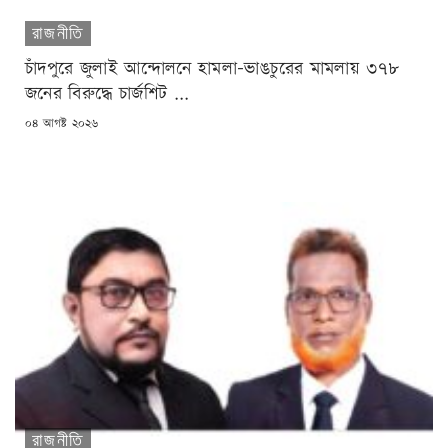
রাজনীতি
চাঁদপুরে জুলাই আন্দোলনে হামলা-ভাঙচুরের মামলায় ৩৭৮
জনের বিরুদ্ধে চার্জশিট ...
POSTED
০৪ আগষ্ট ২০২৬
ON
রাজনীতি