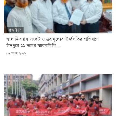
রাজনীতি
জ্বালানি-গ্যাস সংকট ও দ্রব্যমূল্যের ঊর্ধ্বগতির প্রতিবাদে
চাঁদপুরে ১১ দলের স্মারকলিপি ...
POSTED
০৬ আগষ্ট ২০২৬
ON