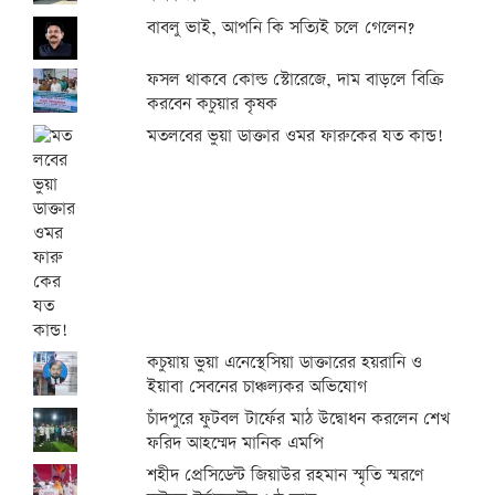
বাবলু ভাই, আপনি কি সত্যিই চলে গেলেন?
ফসল থাকবে কোল্ড স্টোরেজে, দাম বাড়লে বিক্রি
করবেন কচুয়ার কৃষক
মতলবের ভুয়া ডাক্তার ওমর ফারুকের যত কান্ড!
কচুয়ায় ভুয়া এনেস্থেসিয়া ডাক্তারের হয়রানি ও
ইয়াবা সেবনের চাঞ্চল্যকর অভিযোগ
চাঁদপুরে ফুটবল টার্ফের মাঠ উদ্বোধন করলেন শেখ
ফরিদ আহম্মেদ মানিক এমপি
শহীদ প্রেসিডেন্ট জিয়াউর রহমান স্মৃতি স্মরণে