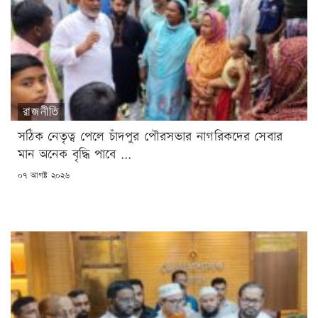
রাজনীতি
সঠিক নেতৃত্ব পেলে চাঁদপুর পৌরসভার নাগরিকদের সেবার
মান অনেক বৃদ্ধি পাবে ...
POSTED
০৭ আগষ্ট ২০২৬
ON