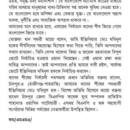
উন্নত, সমৃদ্ধ এবং মর্যাদাশীল। যে বাংলাদেশে ফ্যামিলি কার্ডের মাধ্যমে
গরিব অসহায় মানুষদের খাদ্য-চিকিৎসা সহ অনেক সুবিধা দেওয়া হবে।
যে বাংলাদেশ হবে অশিক্ষা এবং বেকার মুক্ত। যে বাংলাদেশে সন্ত্রাস
মাদক, দুর্নীতি এবং সামাজিক অপরাধ থাকবে না।
আমাদের মনে রাখতে হবে, এবারের নির্বাচনে ধানের শীষ জিতে গেলে
বাংলাদেশ জিতে যাবে।
মোস্তফা খান সফরী আরো বলেন, আমি ইঞ্জিনিয়ার মোঃ মমিনুল
হকের দীর্ঘদিনের সহযোদ্ধা হিসেবে কথা দিতে পারি, তিনি আপনাদের
সম্মান রাখবেন। তিনি বেগম খালেদা জিয়া ও তারেক রহমানকে বিপুল
ভোটে নির্বাচিত হওয়ার ওয়াদা দিয়েছেন। সেই ওয়াদা রক্ষা করা
দায়িত্ব আপনাদের। তাই আপনাদের প্রতি আমার দাবী রইল, সর্বোচ্চ
ভোটে ইঞ্জিনিয়ার মমিনুল হককে নির্বাচিত করবেন।
ধানের শীষের নির্বাচনী পথসভায় প্রধান অতিথির বক্তব্য রাখেন,
চাঁদপুর-৫ (হাজীগঞ্জ-শাহরাস্তি) আসনের ধানের শীষের পদপ্রার্থী
ইঞ্জিনিয়ার মোঃ মমিনুল হক। বিশেষ অতিথি হিসেবে আরো বক্তব্য
রাখেন চাঁদপুর জেলা বিএনপির সাবেক যুগ্ম সম্পাদক রাফিউস
শাহাদাত ওয়াসিম পাটোয়ারী। এসময় বিএনপি ও অঙ্গ সহযোগী
সংগঠনের বিভিন্ন পর্যায়ের নেতাকর্মীরা উপস্থিত ছিলেন।
ফম/এমএমএ/