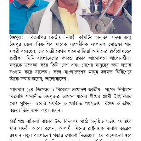
চাঁদপুর:
বিএনপির কেন্দ্রীয় নির্বাহী কমিটির অন্যতম সদস্য এবং
চাঁদপুর জেলা বিএনপির সাবেক সাংগঠনিক সম্পাদক মোস্তফা খান
সফরী বলেছেন, দেশনেত্রী বেগম খালেদা জিয়া আমাদের স্বার্বভৌমত্বের
প্রতীক। যিনি বাংলাদেশের গণতন্ত্র রক্ষার আন্দোলনে আপোষহীন।
মৃত্যুকে উপেক্ষা করে তিনি দেশ এবং দেশের মানুষের জন্য লড়াই
সংগ্রাম করে যাচ্ছেন। ফলে বাংলাদেশের মানুষ দলমত নির্বিশেষে
তাঁকে সম্মান করেন, ভালোবাসেন।
রোববার (১৪ ডিসেম্বর ) বিকেলে ত্রয়োদশ জাতীয় সংসদ নির্বাচনে
বিএনপি মনোনীত চাদপুর-৫ আসনে ধানের শীষের প্রার্থী ইঞ্জিনিয়ার
মোঃ মুমিনুল হকের সমর্থনে আয়োজিত পথসভায় বিশেষ অতিথির
বক্তব্য তিনি এসব কথা বলেন।
হাজীগঞ্জ বাকিলা বাজার উচ্চ বিদ্যালয় মাঠে অনুষ্ঠিত সভায় মোস্তফা
খান সফরী আরো বলেন, আগামী দিনের রাষ্ট্রনায়ক জনাব তারেক
রহমান নতুন বাংলাদেশ গড়ার ঘোষণা দিয়েছেন। যে বাংলাদেশ হবে