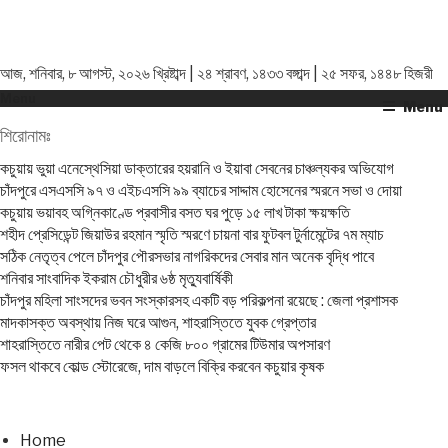
আজ, শনিবার, ৮ আগস্ট, ২০২৬ খ্রিষ্টাব্দ | ২৪ শ্রাবণ, ১৪৩৩ বঙ্গাব্দ | ২৫ সফর, ১৪৪৮ হিজরী
Menu
Menu
শিরোনামঃ
কচুয়ায় ভুয়া এনেস্থেসিয়া ডাক্তারের হয়রানি ও ইয়াবা সেবনের চাঞ্চল্যকর অভিযোগ
চাঁদপুরে এসএসসি ৯৭ ও এইচএসসি ৯৯ ব্যাচের সাদ্দাম হোসেনের স্মরনে সভা ও দোয়া
কচুয়ায় ভয়াবহ অগ্নিকাণ্ডে প্রবাসীর বসত ঘর পুড়ে ১৫ লাখ টাকা ক্ষয়ক্ষতি
শহীদ প্রেসিডেন্ট জিয়াউর রহমান স্মৃতি স্মরণে চায়না বার ফুটবল টুর্নামেন্টের ৭ম ম্যাচ
সঠিক নেতৃত্ব পেলে চাঁদপুর পৌরসভার নাগরিকদের সেবার মান অনেক বৃদ্ধি পাবে
শনিবার সাংবাদিক ইকরাম চৌধুরীর ৬ষ্ঠ মৃত্যুবার্ষিকী
চাঁদপুর মহিলা সাংসদের ভবন সংস্কারসহ একটি বড় পরিকল্পনা রয়েছে : জেলা প্রশাসক
মাদকাসক্ত অবস্থায় নিজ ঘরে আগুন, শাহরাস্তিতে যুবক গ্রেপ্তার
শাহরাস্তিতে নারীর পেট থেকে ৪ কেজি ৮০০ গ্রামের টিউমার অপসারণ
ফসল থাকবে কোল্ড স্টোরেজে, দাম বাড়লে বিক্রি করবেন কচুয়ার কৃষক
Home