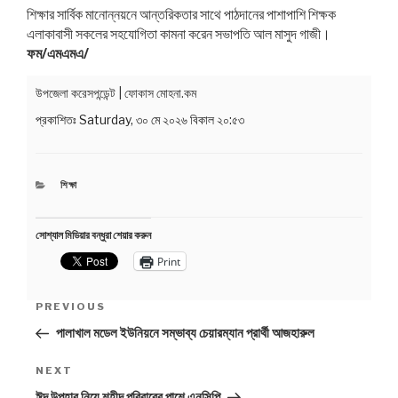
শিক্ষার সার্বিক মানোন্নয়নে আন্তরিকতার সাথে পাঠদানের পাশাপাশি শিক্ষক
এলাকাবাসী সকলের সহযোগিতা কামনা করেন সভাপতি আল মাসুদ গাজী।
ফম/এমএমএ/
উপজেলা করেসপন্ডেন্ট | ফোকাস মোহনা.কম
Post
Pre
প্রকাশিতঃ
Saturday, ৩০ মে ২০২৬ বিকাল ২০:৫৩
navigation
Pos
CATEGORIES
শিক্ষা
সোশ্যাল মিডিয়ার বন্ধুরা শেয়ার করুন
Print
PREVIOUS
পালাখাল মডেল ইউনিয়নে সম্ভাব্য চেয়ারম্যান প্রার্থী আজহারুল
Next
NEXT
Post
ঈদ উপহার নিয়ে শহীদ পরিবারের পাশে এনসিপি