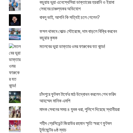
কচুয়ায় ভুয়া এনেস্থেসিয়া ডাক্তারের হয়রানি ও ইয়াবা
সেবনের চাঞ্চল্যকর অভিযোগ
বাবলু ভাই, আপনি কি সত্যিই চলে গেলেন?
ফসল থাকবে কোল্ড স্টোরেজে, দাম বাড়লে বিক্রি করবেন
কচুয়ার কৃষক
মতলবের ভুয়া ডাক্তার ওমর ফারুকের যত কান্ড!
চাঁদপুরে ফুটবল টার্ফের মাঠ উদ্বোধন করলেন শেখ ফরিদ
আহম্মেদ মানিক এমপি
মাদক সেবনের সময় ৪ যুবক ধরা, পুলিশে দিয়েছে স্থানীয়রা
শহীদ প্রেসিডেন্ট জিয়াউর রহমান স্মৃতি স্মরণে ফুটবল
টুর্নামেন্টের ৬ষ্ঠ ম্যাচ