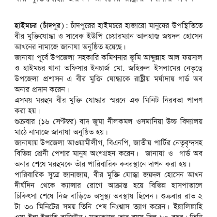
হাইমচর (চাঁদপুর):
চাঁদপুরের হাইমচরে হাজারো মানুষের উপস্থিতিতে
বীর মুক্তিযোদ্ধা ও সাবেক ইউপি চেয়ারম্যান আলহাজ্ব জয়দল হোসেন
আখনের নামাজে জানাযা অনুষ্ঠিত হয়েছে।
জানাযা পূূর্বে উপজেলা সহকারি কমিশনার ভূমি আব্দুল্লাহ আল ফয়সাল
ও হাইমচর থানা অফিসার ইনচার্জ মো. জহিরুল ইসলামের নেতৃত্বে
উপজেলা প্রশাসন এ বীর মুক্তি যোদ্ধাকে রাষ্ট্রীয় মর্যাদায় গার্ড অব
অনার প্রদান করেন।
এসময় মরহুম বীর মুক্তি যোদ্ধার স্মরনে এক মিনিট নিরবতা পালণ
করা হয়।
শুক্রবার (১৬ সেপ্টম্বর) বাদ জুমা নীলকমল ওসমানিয়া উচ্চ বিদ্যালয়
মাঠে নামাজে জানাযা অনুষ্ঠিত হয়।
জানাযায় উপজেলা আওয়ামীলীগ, বিএনপি, জাতীয় পার্টির নেতৃবৃন্দসহ
বিভিন্ন শ্রেনী পেশার মানুষ অংশগ্রহন করেন। জানাযা ও গার্ড অব
অনার শেষে মরহুমকে তাঁর পারিবারিক কবরস্থানে দাপন করা হয়।
পারিবারিক সূত্রে জানাজায়, বীর মুক্তি যোদ্ধা জয়দল হোসেন আখন
দীর্ঘদিন থেকে ক্যান্সার রোগে আক্রান্ত হয়ে বিভিন্ন হাসপাতালে
চিকিৎসা শেষে নিজ বাড়িতে অসুস্থ্য অবস্থায় ছিলেন। শুক্রবার রাত ২
টা ৩০ মিনিটের সময় তিনি শেষ নিঃশ্বাস ত্যাগ করেন। ইন্নালিল্লাহি