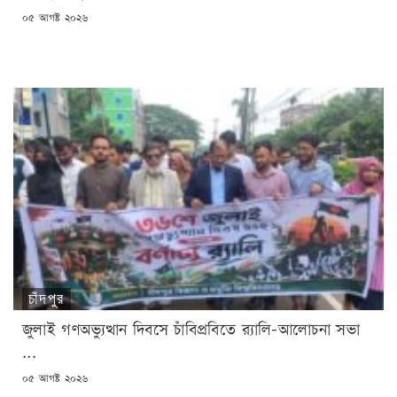
POSTED
০৫ আগষ্ট ২০২৬
ON
চাঁদপুর
জুলাই গণঅভ্যুত্থান দিবসে চাঁবিপ্রবিতে র‍্যালি-আলোচনা সভা
...
POSTED
০৫ আগষ্ট ২০২৬
ON