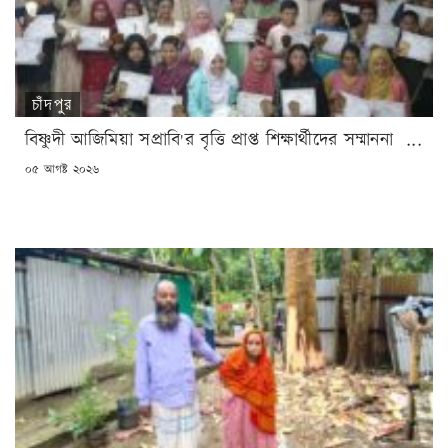
চাঁদপুর
বিষ্ণুদী আজিমিয়া সপ্রাবি'র বৃত্তি প্রাপ্ত শিক্ষার্থীদের সম্মাননা ...
POSTED
০৫ আগষ্ট ২০২৬
ON