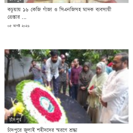
কচুয়ায় ১৬ কেজি গাঁজা ও সিএনজিসহ মাদক ব্যবসায়ী
গ্রেপ্তার ...
POSTED
০৫ আগষ্ট ২০২৬
ON
চাঁদপুর
চাঁদপুরে জুলাই শহীদদের স্মরণে শ্রদ্ধা