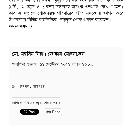
ওয়া ইন্না ইলাহি রাজিউন। মৃত্যুকালে তার বয়স ছিল ৮০ বছর। তিনি
১ স্ত্রী, ২ ছেলে ও ৫ কন্যা সন্তানসহ অসংখ্য গুনগ্রাহি রেখে গেছেন।
তাঁর এ মৃত্যুতে শোকসন্তপ্ত পরিবারের প্রতি সমবেদনা জ্ঞাপন করে
উপজেলার বিভিন্ন রাজনৈতিক নেতৃবৃন্দ শোক প্রকাশ করেছেন।
ফম/এমএমএ/
মো. মহসিন মিয়া | ফোকাস মোহনা.কম
প্রকাশিতঃ
শুক্রবার, ১৬ সেপ্টেম্বার ২০২২ বিকাল ২৩:০০
CATEGORIES
চাঁদপুর
,
হাইমচর
সোশ্যাল মিডিয়ার বন্ধুরা শেয়ার করুন
Print