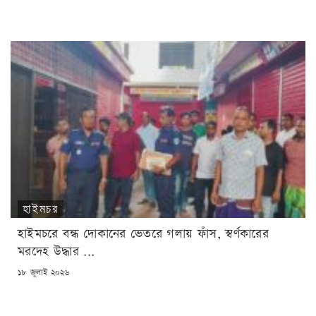
হাইমচর
হাইমচরে বন্ধ দোকানের ভেতরে গলায় ফাঁস, স্বর্ণকারের
মরদেহ উদ্ধার ...
POSTED
১৮ জুলাই ২০২৬
ON