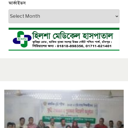
আর্কাইভস
আর্কাইভস