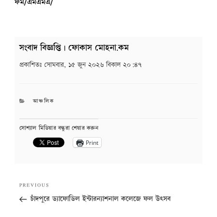
ফম/এমএমএ/
সংবাদ বিজ্ঞপ্তি | ফোকাস মোহনা.কম
প্রকাশিতঃ
সোমবার, ১৫ জুন ২০২৬ বিকাল ২০:৪৭
CATEGORIES
আঞ্চলিক
সোশ্যাল মিডিয়ার বন্ধুরা শেয়ার করুন
Print
Post
Previous
PREVIOUS
navigation
Post
চাঁদপুরে ড্যাফোডিল ইন্টারন্যাশনাল কলেজে ফল উৎসব