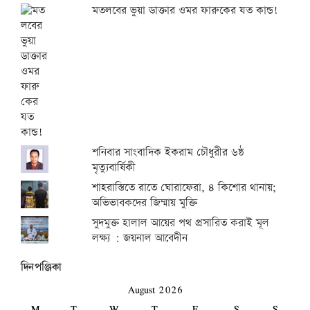
মতলবের ভুয়া ডাক্তার ওমর ফারুকের যত কান্ড!
শনিবার সাংবাদিক ইকরাম চৌধুরীর ৬ষ্ঠ
মৃত্যুবার্ষিকী
শাহরাস্তিতে রাতে ঘোরাফেরা, ৪ কিশোর থানায়;
অভিভাবকদের জিম্মায় মুক্তি
সুদমুক্ত হালাল আয়ের পথ প্রসারিত করাই মূল
লক্ষ্য : জয়নাল আবেদীন
দিনপঞ্জিকা
August 2026
M
T
W
T
F
S
S