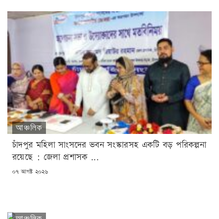
আঞ্চলিক
চাঁদপুর মহিলা সাংসদের ভবন সংস্কারসহ একটি বড় পরিকল্পনা
রয়েছে : জেলা প্রশাসক ...
POSTED
০৭ আগষ্ট ২০২৬
ON
আঞ্চলিক