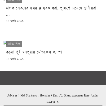
মাদক সেবনের সময় ৪ যুবক ধরা, পুলিশে দিয়েছে স্থানীয়রা
...
POSTED
০৬ আগষ্ট ২০২৬
ON
আঞ্চলিক
কচুয়া পূর্ব মনপুরায় মেডিকেল ক্যাম্প
POSTED
০৬ আগষ্ট ২০২৬
ON
Adviser: Md Shakawat Hossain (Sharif), Kamruzzaman Ibne Amin,
Sawkat Ali