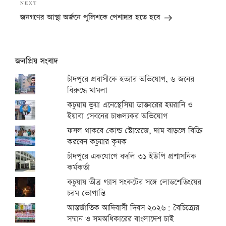
Next
NEXT
Post
জনগণের আস্থা অর্জনে পুলিশকে পেশাদার হতে হবে
জনপ্রিয় সংবাদ
চাঁদপুরে প্রবাসীকে হত্যার অভিযোগ, ৬ জনের
বিরুদ্ধে মামলা
কচুয়ায় ভুয়া এনেস্থেসিয়া ডাক্তারের হয়রানি ও
ইয়াবা সেবনের চাঞ্চল্যকর অভিযোগ
ফসল থাকবে কোল্ড স্টোরেজে, দাম বাড়লে বিক্রি
করবেন কচুয়ার কৃষক
চাঁদপুরে একযোগে বদলি ৩১ ইউপি প্রশাসনিক
কর্মকর্তা
কচুয়ায় তীব্র গ্যাস সংকটের সঙ্গে লোডশেডিংয়ের
চরম ভোগান্তি
আন্তর্জাতিক আদিবাসী দিবস ২০২৬: বৈচিত্র্যের
সম্মান ও সমঅধিকারের বাংলাদেশ চাই