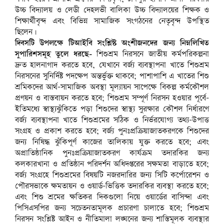
উচ্চ বিদ্যালয় ও লেডী দেহলভী বালিকা উচ্চ বিদ্যালয়ের শিক্ষক ও
শিক্ষার্থীবৃন্দ এবং বিভিন্ন সামাজিক সংগঠনের নেতৃবৃন্দ উপস্থিত
ছিলেন।
দিবসটি উপলক্ষে টিআইবি সংশ্লিষ্ট অংশীজনদের জন্য নিম্নলিখিত
সুপারিশসমূহ তুলে ধরছে-
শিশুশ্রম নিরসনে জাতীয় কর্মপরিকল্পনা
দ্রুত হালনাগাদ করতে হবে, যেখানে বর্জ্য ব্যবস্থাপনা খাতে শিশুশ্রম
নিরসনের সুনির্দিষ্ট পদক্ষেপ অন্তর্ভুক্ত থাকবে; পাশাপাশি এ খাতের শিশু
শ্রমিকদের আর্থ-সামাজিক অবস্থা মূল্যায়ন সাপেক্ষে বিকল্প কর্মকৌশল
প্রণয়ন ও বাস্তবায়ন করতে হবে; শিশুশ্রম সম্পূর্ণ নিরসন হওয়ার পূর্বে-
ইতিমধ্যে স্বাস্থ্যঝুঁকিতে পড়া শিশুদের স্বাস্থ্য সুরক্ষার কৌশল নির্ধারণে
বর্জ্য ব্যবস্থাপনা খাতে শিশুশ্রমের সঠিক ও নির্ভরযোগ্য তথ্য-উপাত্ত
সংগ্রহ ও প্রকাশ করতে হবে; বর্জ্য পুনঃপ্রক্রিয়াজাতকরণকে শিশুদের
জন্য নিষিদ্ধ ঝুঁকিপূর্ণ কাজের তালিকায় যুক্ত করতে হবে; এবং
অপ্রাতিষ্ঠানিক পুনঃপ্রক্রিয়াজাতকরণ কার্যক্রম তদারকির জন্য
কলকারখানা ও প্রতিষ্ঠান পরিদর্শন অধিদপ্তরের সক্ষমতা বাড়াতে হবে;
বর্জ্য সংগ্রহে শিশুশ্রমের বিষয়টি নজরদারির জন্য সিটি কর্পোরেশন ও
পৌরসভাকে ক্ষমতায়ন ও ওয়ার্ড-ভিত্তিক তদারকির ব্যবস্থা করতে হবে;
এবং শিশু শ্রমের ক্ষতিকর দিকগুলো নিয়ে ওয়ার্ডের বাসিন্দা এবং
পিসিএসপির জন্য সচেতনতামূলক প্রচারণা চালাতে হবে; শিশুশ্রম
নিরসন সংশ্লিষ্ট আইন ও নীতিমালা লঙ্ঘনের জন্য শাস্তিমূলক ব্যবস্থার