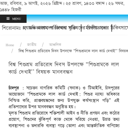
আজ, রবিবার, ৯ আগস্ট, ২০২৬ খ্রিষ্টাব্দ | ২৫ শ্রাবণ, ১৪৩৩ বঙ্গাব্দ | ২৬ সফর,
১৪৪৮ হিজরী
MENU
র থানায়; অভিভাবকদের জিম্মায় মুক্তি
চাঁদপুর অযাচক আশ্রম পরিচালনা পরিষদের দ্বিতীয় সভা
হাসপাতালের চিকিৎসাসেবা
শিরোনামঃ
Home
জাতীয়
আঞ্চলিক
বিশ্ব শিশুশ্রম প্রতিরোধ দিবস উপলক্ষে “শিশুশ্রমকে লাল কার্ড দেখাই’’ বিষয়
বিশ্ব শিশুশ্রম প্রতিরোধ দিবস উপলক্ষে “শিশুশ্রমকে লাল
কার্ড দেখাই’’ বিষয়ক মানববন্ধন
চাঁদপুর :
সচেতন নাগরিক কমিটি (সনাক) ও টিআইবি, চাঁদপুরের
আয়োজনে “শিশুশ্রমকে লাল কার্ড দেখাই: শিশুর ন্যায্য অধিকার
নিশ্চিত করি, প্রাপ্তবয়স্কদের জন্য উপযুক্ত কর্মসংস্থান গড়ি” এই
প্রতিপাদ্যের উপর মানববন্ধন অনুষ্ঠিত হয়।
মূলত শিশুশ্রম প্রতিরোধে শক্তিশালী আইন ও নীতি প্রণয়ন এবং কঠোর
প্রয়োগ, শিশুদের ঝুঁকিপূর্ণ কাজ থেকে সরিয়ে নেওয়া, উন্নত তথ্য
ব্যবস্থাপনা ও তদারকি ব্যবস্থা গড়ে তোলা এবং আন্তর্জাতিক বাণিজ্যে