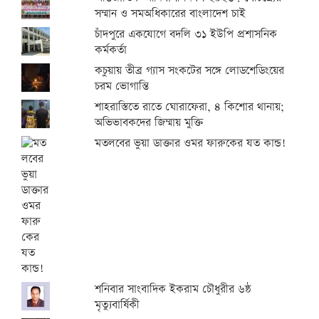
সম্মান ও সমঅধিকারের বাংলাদেশ চাই
চাঁদপুরে একযোগে বদলি ৩১ ইউপি প্রশাসনিক
কর্মকর্তা
কচুয়ায় তীব্র গ্যাস সংকটের সঙ্গে লোডশেডিংয়ের
চরম ভোগান্তি
শাহরাস্তিতে রাতে ঘোরাফেরা, ৪ কিশোর থানায়;
অভিভাবকদের জিম্মায় মুক্তি
মতলবের ভুয়া ডাক্তার ওমর ফারুকের যত কান্ড!
শনিবার সাংবাদিক ইকরাম চৌধুরীর ৬ষ্ঠ
মৃত্যুবার্ষিকী