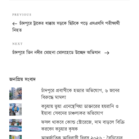
Post
Previous
PREVIOUS
navigation
Post
চাঁদপুরে ট্রাকের ধাক্কায় সড়কে ছিটকে পড়ে এসএসসি পরীক্ষার্থী
নিহত
Next
NEXT
Post
চাঁদপুরে তিন নদীর মোহনা মোলহেডে উচ্ছেদ অভিযান
জনপ্রিয় সংবাদ
চাঁদপুরে প্রবাসীকে হত্যার অভিযোগ, ৬ জনের
বিরুদ্ধে মামলা
কচুয়ায় ভুয়া এনেস্থেসিয়া ডাক্তারের হয়রানি ও
ইয়াবা সেবনের চাঞ্চল্যকর অভিযোগ
ফসল থাকবে কোল্ড স্টোরেজে, দাম বাড়লে বিক্রি
করবেন কচুয়ার কৃষক
আন্তর্জাতিক আদিবাসী দিবস ২০২৬: বৈচিত্র্যের