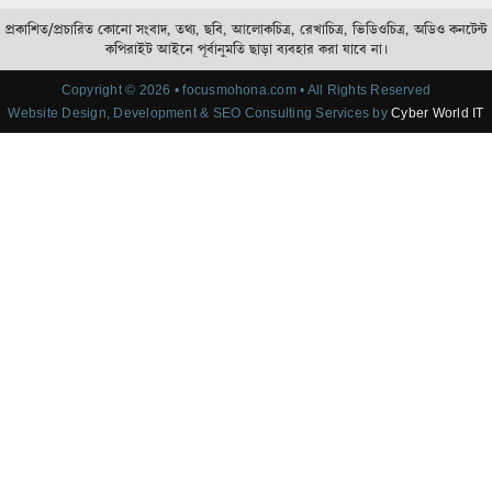
প্রকাশিত/প্রচারিত কোনো সংবাদ, তথ্য, ছবি, আলোকচিত্র, রেখাচিত্র, ভিডিওচিত্র, অডিও কনটেন্ট
কপিরাইট আইনে পূর্বানুমতি ছাড়া ব্যবহার করা যাবে না।
Copyright © 2026 • focusmohona.com • All Rights Reserved
Website Design, Development & SEO Consulting Services by
Cyber World IT