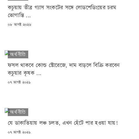
কচুয়ায় তীব্র গ্যাস সংকটের সঙ্গে লোডশেডিংয়ের চরম
ভোগান্তি ...
POSTED
০৮ আগষ্ট ২০২৬
ON
অর্থনীতি
ফসল থাকবে কোল্ড স্টোরেজে, দাম বাড়লে বিক্রি করবেন
কচুয়ার কৃষক ...
POSTED
০৭ আগষ্ট ২০২৬
ON
অর্থনীতি
যে ডাকাতিয়ায় লঞ্চ চলত, এখন হেঁটে পার হওয়া যায়!
POSTED
০৭ আগষ্ট ২০২৬
ON