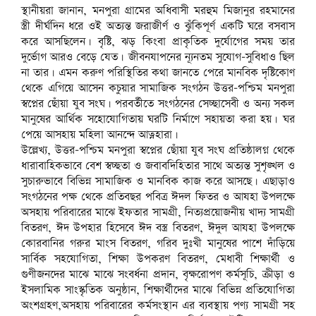
স্থানীয়রা জানান, মনপুরা গ্রামের অধিবাসী মরহুম মিজানুর রহমানের
স্ত্রী দীর্ঘদিন ধরে ওই অত্যন্ত জরাজীর্ণ ও ঝুঁকিপূর্ণ একটি ঘরে বসবাস
করে আসছিলেন। বৃষ্টি, ঝড় কিংবা প্রাকৃতিক দুর্যোগের সময় তার
দুর্ভোগ আরও বেড়ে যেত। জীবনযাপনের ন্যূনতম সুযোগ-সুবিধাও ছিল
না তার। এমন করুণ পরিস্থিতির কথা জানতে পেরে মানবিক দৃষ্টিকোণ
থেকে এগিয়ে আসেন কচুয়ার সামাজিক সংগঠন উত্তর-পশ্চিম মনপুরা
স্বপ্নের ছোঁয়া যুব সংঘ। পরবর্তীতে সংগঠনের সেচ্ছাসেবী ও অন্য সকল
মানুষের আর্থিক সহোযোগিতায় ঘরটি নির্মাণে সহায়তা করা হয়। ‎ঘর
পেয়ে আসহায় মহিলা আনন্দে আত্নহারা।
উল্লেখ্য, উত্তর-পশ্চিম মনপুরা স্বপ্নের ছোঁয়া যুব সংঘ প্রতিষ্ঠালগ্ন থেকে
ধারাবাহিকভাবে বেশ স্বচ্ছতা ও জবাবদিহিতার সাথে অত্যন্ত সুশৃঙ্খল ও
সুচারুভাবে বিভিন্ন সামাজিক ও মানবিক কাজ করে আসছে। এছাড়াও
সংগঠনের পক্ষ থেকে প্রতিবছর পবিত্র ঈদল ফিতর ও আযহা উপলক্ষে
অসহায় পরিবারের মাঝে ইফতার সামগ্রী, নিত্যপ্রয়োজনীয় খাদ্য সামগ্রী
বিতরণ, ঈদ উপহার হিসেবে ঈদ বস্ত্র বিতরণ, ঈদুল আযহা উপলক্ষে
কোরবানির গরুর মাংস বিতরণ, গরিব দুঃখী মানুষের পাশে দাঁড়িয়ে
সার্বিক সহযোগিতা, শিক্ষা উপকরণ বিতরণ, মেধাবী শিক্ষার্থী ও
গুণীজনদের মাঝে মাঝে সংবর্ধনা প্রদান, বৃক্ষরোপণ কর্মসূচি, ক্রীড়া ও
ইসলামিক সাংস্কৃতিক অনুষ্ঠান, শিক্ষার্থীদের মাঝে বিভিন্ন প্রতিযোগিতা
অংশগ্রহণ,অসহায় পরিবারের কর্মসংস্থান এর ব্যবস্থায় পণ্য সামগ্রী সহ