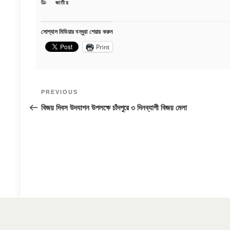
CATEGORIES
জাতীয়
সোশ্যাল মিডিয়ার বন্ধুরা শেয়ার করুন
Print
Post
Previous
PREVIOUS
navigation
Post
বিজয় দিবস উদযাপন উপলক্ষে চাঁদপুরে ৩ দিনব্যাপী বিজয় মেলা