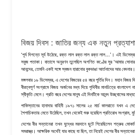
বিজয় দিবস : জাতির জন্য এক নতুন প্রত্যাশ
‘পূর্ব দিগন্তে সূর্য উঠেছে, রক্ত লাল রক্ত লাল রক্ত লাল…’। এই ডিসেম্
সবুজ পতাকা। বাতাসে অনুরণন তুলেছিল অগণিত কণ্ঠের সুর ‘আমার সোনা
আনন্দের, তেমনি একই সঙ্গে স্বজন হারানোর বুকভাঙা আর্তনাদের আর বেদনার
মঙ্গলবার ১৬ ডিসেম্বর, এ দেশের বিজয়ের ৫৪ বছর পূর্তির দিন। মহান বিজয়
বীরত্বপূর্ণ সংগ্রামে বিজয় অর্জনের মধ্য দিয়ে পৃথিবীর মানচিত্রে বাংলাদে
স্বীকৃতি মেলে। প্রতি বছর দেশের মানুষ এই দিনটিকে আনন্দ উচ্ছ্বাসের মাধ
পাকিস্তানের হানাদার বাহিনী ১৯৭১ সালের ২৫ মার্চ কালরাতে যখন এ দেশের
পৈশাচিকতায় মেতে উঠেছিল, তখন থেকেই শুরু হয়েছিল প্রতিরোধ সংগ্রাম, মুক
দেশের বীর সন্তানেরা তখন যুদ্ধের ময়দানে ছুটে গিয়েছিলেন শত্রুর মোকাব
সমরাস্ত্র। আক্ষরিক অর্থেই যার কাছে যা ছিল, তা নিয়েই দেশের বীর সন্তানের