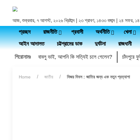
আজ, শুক্রবার, ৭ আগস্ট, ২০২৬ খ্রিষ্টাব্দ | ২৩ শ্রাবণ, ১৪৩৩ বঙ্গাব্দ | ২৪ সফর, 
প্রচ্ছদ
রাজনীতি
প্রবাসী
অর্থনীতি
খেলা
আইন আদালত
চট্টগ্রামের ডাক
দুর্ঘটনা
রাজধানী
শিরোনামঃ
বাবলু ভাই, আপনি কি সত্যিই চলে গেলেন?
চাঁদপুরে 
Home
জাতীয়
বিজয় দিবস : জাতির জন্য এক নতুন প্রত্যাশা