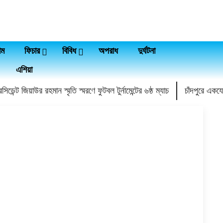
াম
ফিচার
বিবিধ
অপরাধ
দুর্ঘটনা
এশিয়া
সিডেন্ট জিয়াউর রহমান স্মৃতি স্মরণে ফুটবল টুর্নামেন্টের ৬ষ্ঠ ম্যাচ
চাঁদপুরে একয