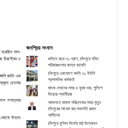
জনপ্রিয় সংবাদ
ন হয়েছিল লাল-
ছে চিরগৌরব ও
গুলিতে ঝরে ৩১ প্রাণ, চাঁদপুরে শহিদ
পরিবারগুলোর কান্না থামেনি
চাঁদপুরে একযোগে বদলি ৩১ ইউপি
্গালি জাতি এক
প্রশাসনিক কর্মকর্তা
 প্রকৃত চেতনার
মাদক সেবনের সময় ৪ যুবক ধরা, পুলিশে
দিয়েছে স্থানীয়রা
ৃশংস গণহত্যার
আদালতে মামলা পরিচালনার সময় মৃত্যু
চাঁদপুরের সাবেক বার সভাপতি রুহুল
আমিনের
না কোনো উন্নত
চাঁদপুরে ফুটবল টার্ফের মাঠ উদ্বোধন