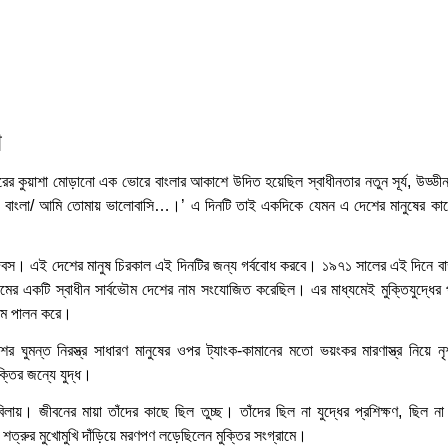
া
বরের কুয়াশা মোড়ানো এক ভোরে বাংলার আকাশে উদিত হয়েছিল স্বাধীনতার নতুন সূর্য, উড্ডী
র বাংলা/ আমি তোমায় ভালোবাসি…।’ এ দিনটি তাই একদিকে যেমন এ দেশের মানুষের কা
।
 দিবস। এই দেশের মানুষ চিরকাল এই দিনটির জন্য গর্ববোধ করবে। ১৯৭১ সালের এই দিনে বাঙ
শ নামের একটি স্বাধীন সার্বভৌম দেশের নাম সংযোজিত করেছিল। এর মাধ্যমেই মুক্তিযুদ্ধের
্যমে পালন করে।
 ঘুমন্ত নিরস্ত্র সাধারণ মানুষের ওপর ট্যাংক-কামানের মতো ভয়ংকর মারণাস্ত্র নিয়ে ন
্তির জন্যে যুদ্ধ।
িলায়। জীবনের মায়া তাঁদের কাছে ছিল তুচ্ছ। তাঁদের ছিল না যুদ্ধের প্রশিক্ষণ, ছিল 
া শত্রুর মুখোমুখি দাঁড়িয়ে মরণপণ লড়েছিলেন মুক্তির সংগ্রামে।