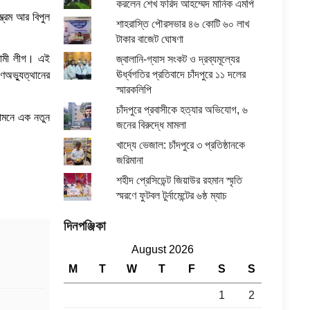
করলেন শেখ ফরিদ আহম্মেদ মানিক এমপি
্ভ্রম আর বিপুল
শাহরাস্তি পৌরসভার ৪৬ কোটি ৬০ লাখ
টাকার বাজেট ঘোষণা
ওয়ামী লীগ। এই
জ্বালানি-গ্যাস সংকট ও দ্রব্যমূল্যের
ঊর্ধ্বগতির প্রতিবাদে চাঁদপুরে ১১ দলের
ণঅভ্যুত্থানের
স্মারকলিপি
চাঁদপুরে প্রবাসীকে হত্যার অভিযোগ, ৬
সামনে এক নতুন
জনের বিরুদ্ধে মামলা
খাদ্যে ভেজাল: চাঁদপুরে ৩ প্রতিষ্ঠানকে
জরিমানা
শহীদ প্রেসিডেন্ট জিয়াউর রহমান স্মৃতি
স্মরণে ফুটবল টুর্নামেন্টের ৬ষ্ঠ ম্যাচ
দিনপঞ্জিকা
August 2026
M
T
W
T
F
S
S
1
2