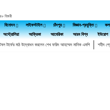
১৪৪৮ হিজরী
বিনোদন
লাইফস্টাইল
চাঁদপুর
বিজ্ঞান-প্রযুক্তি
কল
অস্ট্রোলিয়া
আফ্রিকা
আমেরিকা
আরব বিশ্ব
ইউরোপ
ফুটবল টার্ফের মাঠ উদ্বোধন করলেন শেখ ফরিদ আহম্মেদ মানিক এমপি
শহীদ প্রে