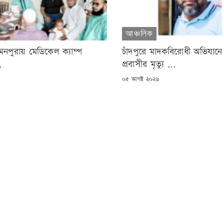
আঞ্চলিক
্ব মনপুরায় মেডিকেল ক্যাম্প
চাঁদপুরে মাদকবিরোধী অভিযানে
প্রবাসীর মৃত্যু ...
৬
POSTED
০৫ আগষ্ট ২০২৬
ON