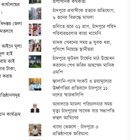
প্রশাসনিক কর্মকর্তা
 কার্যালয়ের
চাঁদপুরে প্রবাসীকে হত্যার অভিযোগ,
ন।
৬ জনের বিরুদ্ধে মামলা
িদপ্তর জেলা
গুলিতে ঝরে ৩১ প্রাণ, চাঁদপুরে শহিদ
ে মতলবে
পরিবারগুলোর কান্না থামেনি
মাদক সেবনের সময় ৪ যুবক ধরা,
 আইনে মূল্য
পুলিশে দিয়েছে স্থানীয়রা
দুল হাই
চাঁদপুরে ফুটবল টার্ফের মাঠ উদ্বোধন
করায় ভাই
করলেন শেখ ফরিদ আহম্মেদ মানিক
ার টাকা,
এমপি
ণ করায়
জ্বালানি-গ্যাস সংকট ও দ্রব্যমূল্যের
ঊর্ধ্বগতির প্রতিবাদে চাঁদপুরে ১১
দলের স্মারকলিপি
তিষ্ঠানসমূহ
আদালতে মামলা পরিচালনার সময়
মৃত্যু চাঁদপুরের সাবেক বার সভাপতি
ন কার্যক্রম
রুহুল আমিনের
খাদ্যে ভেজাল: চাঁদপুরে ৩
প্রতিষ্ঠানকে জরিমানা