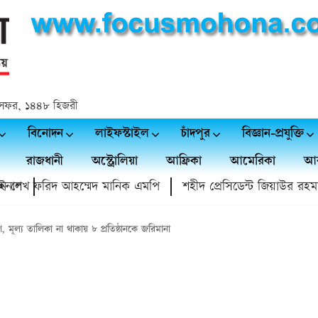
 ২৪ সফর, ১৪৪৮ হিজরী
বিনোদন
লাইফস্টাইল
চাঁদপুর
বিজ্ঞান-প্রযুক্তি
রাজধানী
অস্ট্রোলিয়া
আফ্রিকা
আমেরিকা
আর
েখ ফরিদ আহম্মেদ মানিক এমপি
শহীদ প্রেসিডেন্ট জিয়াউর রহমান স্মৃতি 
ণ, মূল্য তালিকা না থাকায় ৮ প্রতিষ্ঠানকে জরিমানা