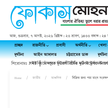
আজ, শুক্রবার, ৭ আগস্ট, ২০২৬ খ্রিষ্টাব্দ | ২৩ শ্রাবণ, ১৪৩৩ বঙ্গাব্দ |
প্রচ্ছদ
রাজনীতি
প্রবাসী
অর্থনীতি
খেলা
দুর্ঘটনা
আইন আদালত
চট্টগ্রামের ডাক
দুর্ঘটনা
্যিই চলে গেলেন?
কচুয়ায় কাদলা ইউনিয়নে মাদক বিরোধী প্রীতি ফুটবল টুর্নামেন্ট ফাইনাল
চাঁদপুরে ফুটবল টার্ফের মাঠ উদ্বোধন করলেন শ
শিরোনামঃ
Home
জাতীয়
আঞ্চলিক
বিক্রির জন্য পচা মাংস সংরক্ষ