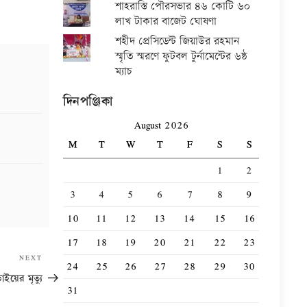
শাহরাস্তি পৌরসভার ৪৬ কোটি ৬০
লাখ টাকার বাজেট ঘোষণা
শহীদ প্রেসিডেন্ট জিয়াউর রহমান
স্মৃতি স্মরণে ফুটবল টুর্নামেন্টের ৬ষ্ঠ
ম্যাচ
দিনপঞ্জিকা
August 2026
M
T
W
T
F
S
S
1
2
3
4
5
6
7
8
9
10
11
12
13
14
15
16
17
18
19
20
21
22
23
Next
NEXT
24
25
26
27
28
29
30
Post
ইয়ের মৃত্যু
31