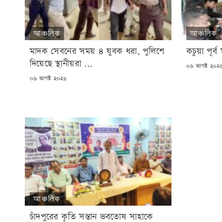
আঞ্চলিক
আঞ্চলিক
মাদক সেবনের সময় ৪ যুবক ধরা, পুলিশে
কচুয়া পূর
দিয়েছে স্থানীয়রা ...
POSTED
০৬ আগষ্ট ২০২
ON
POSTED
০৬ আগষ্ট ২০২৬
ON
আঞ্চলিক
চাঁদপুরের কৃতি সন্তান ভবতোষ সাহাকে