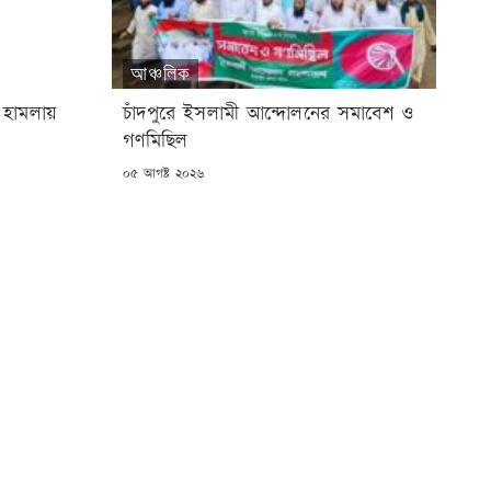
আঞ্চলিক
 হামলায়
চাঁদপুরে ইসলামী আন্দোলনের সমাবেশ ও
গণমিছিল
POSTED
০৫ আগষ্ট ২০২৬
ON