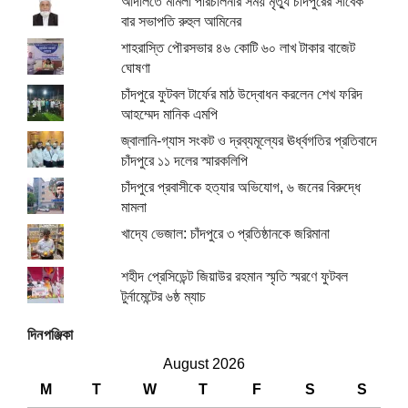
আদালতে মামলা পরিচালনার সময় মৃত্যু চাঁদপুরের সাবেক
বার সভাপতি রুহুল আমিনের
শাহরাস্তি পৌরসভার ৪৬ কোটি ৬০ লাখ টাকার বাজেট
ঘোষণা
চাঁদপুরে ফুটবল টার্ফের মাঠ উদ্বোধন করলেন শেখ ফরিদ
আহম্মেদ মানিক এমপি
জ্বালানি-গ্যাস সংকট ও দ্রব্যমূল্যের ঊর্ধ্বগতির প্রতিবাদে
চাঁদপুরে ১১ দলের স্মারকলিপি
চাঁদপুরে প্রবাসীকে হত্যার অভিযোগ, ৬ জনের বিরুদ্ধে
মামলা
খাদ্যে ভেজাল: চাঁদপুরে ৩ প্রতিষ্ঠানকে জরিমানা
শহীদ প্রেসিডেন্ট জিয়াউর রহমান স্মৃতি স্মরণে ফুটবল
টুর্নামেন্টের ৬ষ্ঠ ম্যাচ
দিনপঞ্জিকা
August 2026
M
T
W
T
F
S
S