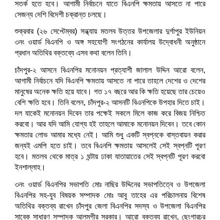
সতর্ক হতে হবে। আগামী নির্বাচনে যাতে বিএনপি ক্ষমতায় আসতে না পারে
সেজন্য দেশি বিদেশী চক্রান্ত চলছে।
শুক্রবার (২৬ সেপ্টেম্বর) সন্ধ্যায় মতলব উত্তর উপজেলার দুর্গাপুর ইউনিয়ন
৩নং ওয়ার্ড বিএনপি ও অঙ্গ সহযোগী সংগঠনের কার্যালয় উদ্বোধনী অনুষ্ঠানে
প্রধান অতিথির বক্তব্যে এসব কথা বলেন তিনি।
চাঁদপুর-২ আসনে বিএনপির মনোনয়ন প্রত্যাশী জালাল উদ্দিন আরো বলেন,
আগামী নির্বাচনে যদি বিএনপি ক্ষমতায় আসতে না পারে তাহলে দেশের ও দেশের
মানুষের অনেক ক্ষতি হয়ে যাবে। গত ১৭ বছরে আর কি ক্ষতি হয়েছে তার চেয়েও
বেশি ক্ষতি হবে। তিনি বলেন, চাঁদপুর-২ আসনটি বিএনপিকে উপহার দিতে চাই।
দল যাকেই মনোনয়ন দিবেন তার পক্ষেই সকলে মিলে কাজ করে বিজয় নিশ্চিত
করবো। আর যদি আমি যোগ্য হই তাহলে আমাকে মনোনয়ন দিবেন। তবে কোন
ক্ষমতার লোভ আমার মধ্যে নেই। আমি শুধু একটি স্বপ্নকে বাস্তবায়ন করার
জন্যই এমপি হতে চাই। তবে বিএনপি ক্ষমতায় আসলেই সেই স্বপ্নটি পূরণ
হবে। মতলব থেকে মাত্র ১ ঘন্টায় ঢাকা যাতায়াতের সেই স্বপ্নটি পূরণ করবো
ইনশাল্লাহ।
৩নং ওয়ার্ড বিএনপির সভাপতি মোঃ নাছির উদ্দিনের সভাপতিত্বে ও উপজেলা
বিএনপির সহ-যুব বিষয়ক সম্পাদক মোঃ আবু তাহের এর পরিচালনায় বিশেষ
অতিথির বক্তব্য রাখেন চাঁদপুর জেলা বিএনপির সদস্য ও উপজেলা বিএনপির
সাবেক সাধারণ সম্পাদক আলমগীর সরকার। আরো বক্তব্য রাখেন, ছেংগারচর