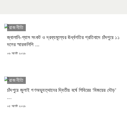
রাজনীতি
জ্বালানি-গ্যাস সংকট ও দ্রব্যমূল্যের ঊর্ধ্বগতির প্রতিবাদে চাঁদপুরে ১১
দলের স্মারকলিপি ...
POSTED
০৬ আগষ্ট ২০২৬
ON
রাজনীতি
চাঁদপুরে জুলাই গণঅভ্যুত্থানের দ্বিতীয় বর্ষে শিবিরের ‘বিজয়ের দৌড়’
...
POSTED
০৫ আগষ্ট ২০২৬
ON