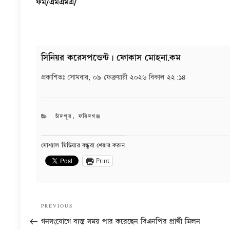
ফম/এমএমএ/
সিনিয়র করেসপন্ডেন্ট | ফোকাস মোহনা.কম
প্রকাশিতঃ
সোমবার, ০৯ ফেব্রুয়ারী ২০২৬ বিকাল ২২:১৪
CATEGORIES
চাঁদপুর
,
ফরিদগঞ্জ
সোশ্যাল মিডিয়ার বন্ধুরা শেয়ার করুন
Print
Post
Previous
PREVIOUS
navigation
Post
গনসংযোগে ব্যস্ত সময় পার করেছেন বিএনপির প্রার্থী মিলন