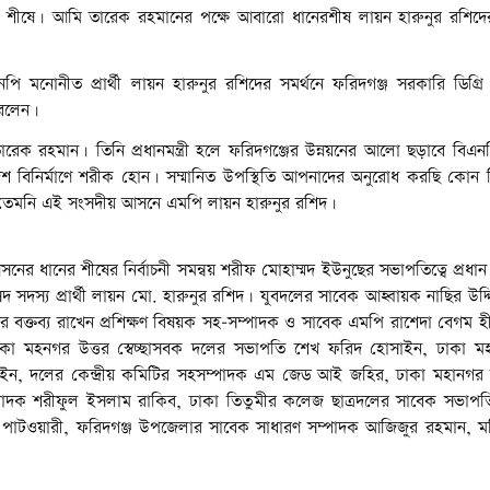
শীষে। আমি তারেক রহমানের পক্ষে আবারো ধানেরশীষ লায়ন হারুনুর রশিদে
নপি মনোনীত প্রার্থী লায়ন হারুনুর রশিদের সমর্থনে ফরিদগঞ্জ সরকারি ডিগ্র
 বলেন।
েক রহমান। তিনি প্রধানমন্ত্রী হলে ফরিদগঞ্জের উন্নয়নের আলো ছড়াবে বিএ
াদেশ বিনির্মাণে শরীক হোন। সম্মানিত উপস্থিতি আপনাদের অনুরোধ করছি কোন বিভ
ান তেমনি এই সংসদীয় আসনে এমপি লায়ন হারুনুর রশিদ।
 ধানের শীষের নির্বাচনী সমন্বয় শরীফ মোহাম্মদ ইউনুছের সভাপতিত্বে প্রধান 
 সদস্য প্রার্থী লায়ন মো. হারুনুর রশিদ। যুবদলের সাবেক আহ্বায়ক নাছির উদ্
র বক্তব্য রাখেন প্রশিক্ষণ বিষয়ক সহ-সম্পাদক ও সাবেক এমপি রাশেদা বেগম হ
, ঢাকা মহনগর উত্তর স্বেচ্ছাসবক দলের সভাপতি ‎শেখ ফরিদ হোসাইন, ঢাকা মহ
াইন, দলের কেন্দ্রীয় কমিটির সহসম্পাদক এম জেড আই জহির, ঢাকা মহানগর দক্
রণ সম্পাদক শরীফুল ইসলাম রাকিব, ঢাকা তিতুমীর কলেজ ছাত্রদলের সাবেক সভা
য়া পাটওয়ারী, ফরিদগঞ্জ উপজেলার সাবেক সাধারণ সম্পাদক আজিজুর রহমান, ম