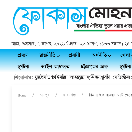
আজ, শুক্রবার, ৭ আগস্ট, ২০২৬ খ্রিষ্টাব্দ | ২৩ শ্রাবণ, ১৪৩৩ বঙ্গাব্দ |
প্রচ্ছদ
রাজনীতি
প্রবাসী
অর্থনীতি
খেলা
দুর্ঘটনা
আইন আদালত
চট্টগ্রামের ডাক
দুর্ঘটনা
প্রীতি ফুটবল টুর্নামেন্ট ফাইনাল
ফের মাঠ উদ্বোধন করলেন শেখ ফরিদ আহম্মেদ মানিক এমপি
কচুয়া পূর্ব মনপুরায় মেডিকেল ক্যা
শহীদ প্রেস
শিরোনামঃ
Home
চাঁদপুর
ফরিদগঞ্জ
বিএনপিকে বাংলার মাটি থে