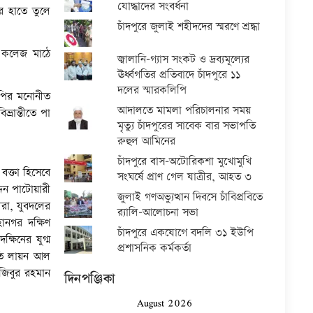
যোদ্ধাদের সংবর্ধনা
র হাতে তুলে
চাঁদপুরে জুলাই শহীদদের স্মরণে শ্রদ্ধা
ি কলেজ মাঠে
জ্বালানি-গ্যাস সংকট ও দ্রব্যমূল্যের
ঊর্ধ্বগতির প্রতিবাদে চাঁদপুরে ১১
দলের স্মারকলিপি
নপির মনোনীত
আদালতে মামলা পরিচালনার সময়
্রান্তীতে পা
মৃত্যু চাঁদপুরের সাবেক বার সভাপতি
রুহুল আমিনের
চাঁদপুরে বাস-অটোরিকশা মুখোমুখি
বক্তা হিসেবে
সংঘর্ষে প্রাণ গেল যাত্রীর, আহত ৩
দিন পাটোয়ারী
জুলাই গণঅভ্যুত্থান দিবসে চাঁবিপ্রবিতে
ীরা, যুবদলের
র‍্যালি-আলোচনা সভা
ানগর দক্ষিণ
চাঁদপুরে একযোগে বদলি ৩১ ইউপি
ষিনের যুগ্ম
প্রশাসনিক কর্মকর্তা
পতি লায়ন আল
জিবুর রহমান
দিনপঞ্জিকা
August 2026