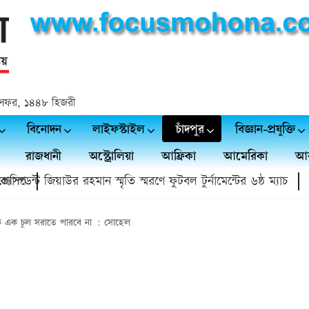
 ২৪ সফর, ১৪৪৮ হিজরী
বিনোদন
লাইফস্টাইল
চাঁদপুর
বিজ্ঞান-প্রযুক্তি
রাজধানী
অস্ট্রোলিয়া
আফ্রিকা
আমেরিকা
আর
ম্প
িডেন্ট জিয়াউর রহমান স্মৃতি স্মরণে ফুটবল টুর্নামেন্টের ৬ষ্ঠ ম্যাচ
চাঁ
কে এক চুল সরাতে পারবে না : সোহেল