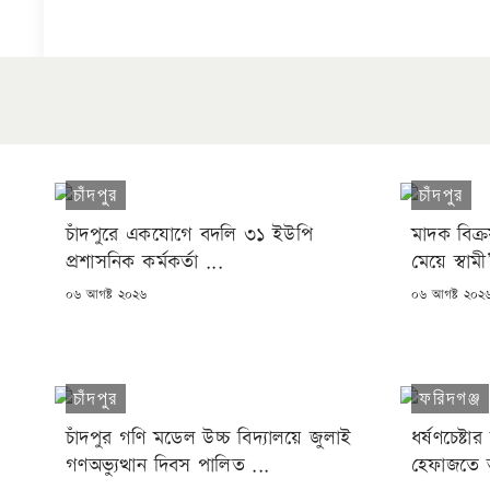
চাঁদপুর
চাঁদপুর
চাঁদপুরে একযোগে বদলি ৩১ ইউপি
মাদক বিক্
প্রশাসনিক কর্মকর্তা ...
মেয়ে স্বাম
POSTED
POSTED
০৬ আগষ্ট ২০২৬
০৬ আগষ্ট ২০২
ON
ON
চাঁদপুর
ফরিদগঞ্জ
চাঁদপুর গণি মডেল উচ্চ বিদ্যালয়ে জুলাই
ধর্ষণচেষ্টা
গণঅভ্যুত্থান দিবস পালিত ...
হেফাজতে আ