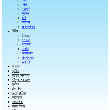
নারী
পেশা
পরামর্শ
ভ্রমন
কৃষি
ফ্যাশন
এক্সক্লুসিভ
বিবিধ
Close
মতামত
গৃহসজ্জা
চাকরি
অন্যরকম
রান্নাবান্না
রুপচর্চা
অপরাধ
দুর্ঘটনা
আইন আদালত
চট্টগ্রামের ডাক
দুর্ঘটনা
রাজধানী
অস্ট্রোলিয়া
আফ্রিকা
আমেরিকা
আরব বিশ্ব