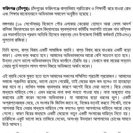
ফরিদগঞ্জ (চাঁদপুর):
চাঁদপুরের ফরিদগঞ্জে বাল্যবিবাহ প্রতিরোধ ও শিক্ষার্থী ঝরে যাওয়া রোধ
এবং শিক্ষার মানোন্নয়নে অভিভাবক সমাবেশ অনুষ্ঠিত হয়েছে।
মঙ্গলবার (১৬ সেপ্টেম্বর) বিকেলে পৌর এলাকার কেরোয়া হোসনে আরা বেগম আদর্শ
বালিকা বিদ্যালয়ের হল রুমে বিদ্যালয়ের ব্যবস্থাপনা কমিটির সভাপতি তারেক নাথ মল্লিক
এর সভাপতিত্বে প্রধান অতিথি হিসেবে বক্তব্য দেন উপজেলা নির্বাহী কর্মকর্তা (ইউএনও)
সুলতানা রাজিয়া।
তিনি বলেন, বাল্য বিবাহ একটি সামাজিক ব্যাধি। বাল্য বিবাহ ঝরে যাওয়ার একটি বড়ো
কারণ। এসব বন্ধ করতে হবে। আমাদের অভিভাবকদের আরো বেশি সচেতন হতে হবে।
উন্নত দেশে ভালো অভিভাবকত্ব নিয়ে বতর্মানে ট্রেনিং হয়। যেখানে বাবা মায়েরা সন্তান
নেয়ার পূর্বে সন্তান লালন পালন বিষয়ে অভিজ্ঞতা অর্জন করেন।
এই ব্যাধি থেকে মুক্ত হতে হলে আমাদের সকলের সম্মিলিত প্রচেষ্টা প্রয়োজন। আমাদের
সমাজে প্রচলিত রয়েছে, ভালো ছেলে পেয়েছি, তাই মেয়ের বয়স কম হলেও তা হাতছাড়া
করা যাবে না। বর্তমান সমাজ ব্যবস্থার কারণে আগেই বিয়ে দেয়া ভালো। বিয়ে দেয়ার
মাধ্যমে দায়িত্ব শেষ। এমন ধরনের নানা কথা শুনতে পাওয়া যায়। নানা অজুহাত দাড়
করানোর চেষ্টা করেন অনেক অভিভাবক। যা আমাদের বড়ো ধরনের ভুল। একটি
অপ্রাপ্তবয়ষ্ক মেয়ে, যে সংসার কি জিনিস জানে না, নিজের যত্নই করতে শিখেনি, তাকে
আপনারা বিয়ে দেয়ার মাধ্যমে দায়িত্ব শেষ বললেও মূলত আপনাদের দায়িত্ব আরো বেড়ে
গেলো। কারণ বিয়ের মাধ্যমে একটি মেয়েকে নতুন একটি সংসারের দায়িত্ব নিতে হয়।
চারিদিকে একুট ভালো করে তাকিয়ে দেখেন, অসংখ্য উদহারণ আপানাদের চোখের সামনে
উঠে আসবে।