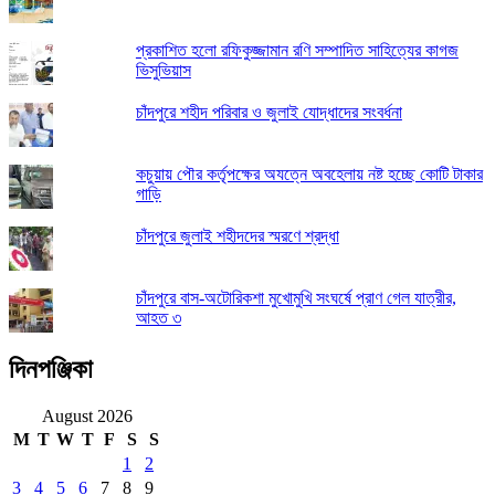
প্রকাশিত হলো রফিকুজ্জামান রণি সম্পাদিত সাহিত্যের কাগজ
ভিসুভিয়াস
চাঁদপুরে শহীদ পরিবার ও জুলাই যোদ্ধাদের সংবর্ধনা
কচুয়ায় পৌর কর্তৃপক্ষের অযত্নে অবহেলায় নষ্ট হচ্ছে কোটি টাকার
গাড়ি
চাঁদপুরে জুলাই শহীদদের স্মরণে শ্রদ্ধা
চাঁদপুরে বাস-অটোরিকশা মুখোমুখি সংঘর্ষে প্রাণ গেল যাত্রীর,
আহত ৩
দিনপঞ্জিকা
August 2026
M
T
W
T
F
S
S
1
2
3
4
5
6
7
8
9