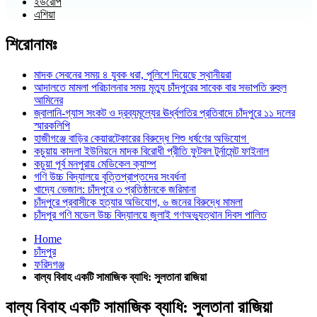
ইউরোপ
এশিয়া
শিরোনামঃ
মাদক সেবনের সময় ৪ যুবক ধরা, পুলিশে দিয়েছে স্থানীয়রা
আদালতে মামলা পরিচালনার সময় মৃত্যু চাঁদপুরের সাবেক বার সভাপতি রুহুল
আমিনের
জ্বালানি-গ্যাস সংকট ও দ্রব্যমূল্যের ঊর্ধ্বগতির প্রতিবাদে চাঁদপুরে ১১ দলের
স্মারকলিপি
হাজীগঞ্জে বাড়ির কেয়ারটেকারের বিরুদ্ধে শিশু ধর্ষণের অভিযোগ
কচুয়ায় কাদলা ইউনিয়নে মাদক বিরোধী প্রীতি ফুটবল টুর্নামেন্ট ফাইনাল
কচুয়া পূর্ব মনপুরায় মেডিকেল ক্যাম্প
গণি উচ্চ বিদ্যালয়ে বৃত্তিপ্রাপ্তদের সংবর্ধনা
খাদ্যে ভেজাল: চাঁদপুরে ৩ প্রতিষ্ঠানকে জরিমানা
চাঁদপুরে প্রবাসীকে হত্যার অভিযোগ, ৬ জনের বিরুদ্ধে মামলা
চাঁদপুর গণি মডেল উচ্চ বিদ্যালয়ে জুলাই গণঅভ্যুত্থান দিবস পালিত
Home
চাঁদপুর
ফরিদগঞ্জ
বাল্য বিবাহ একটি সামাজিক ব্যাধি: সুলতানা রাজিয়া
বাল্য বিবাহ একটি সামাজিক ব্যাধি: সুলতানা রাজিয়া