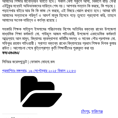
আমাদের শিক্ষার মানোন্নয়ন ঘটাতে হবে। সকাল বেলা স্কুলে আসা, বিকালে বাড়ি ফেরা
এইটুকুর মধ্যেই অভিভাবকদের দায়িত্ব শেষ নয়। আপনার সন্তান কি করছে, কি পড়ছে।
পড়ালেখার বাইরে আর কি কি কাজ সে করছে, এই বিষয়ে খেয়াল রাখতে হবে। আমরা যদি
আমাদের সন্তানকে পরিপূর্ণ ও আদর্শ মানুষ হিসেবে গড়ে তুলতে প্রত্যাশা করি, তাহলে
আমাদের অনেক দায়িত্ব ও কর্তব্য রয়েছে।
সহকারি শিক্ষক সাইফুল ইসলামের পরিচালনায় বিশেষ অতিথির বক্তব্য রাখেন উপজেলা
মাধ্যমিক শিক্ষা কর্মকর্তা মো. গাউছুল আজম পাটওয়ারী, উপজেলা একাডেমিক কর্মকর্তা
আব্দুল্যাহ আল মামুন, বিদ্যালয় ব্যবস্থাপনা কমিটির সদস্য ও সাবেক পৌর প্রশাসক মো.
সফিকুর রহমান পাটওয়ারী। স্বাগত বক্তব্য রাখেন বিদ্যালয়ের প্রধান শিক্ষক দিপক কুমার
রাউত। আলোচনা শেষে বৃত্তিপ্রাপ্ত কৃতী শিক্ষার্থীদের পুরষ্কৃত করা হয়
ফম/এমএমএ/
সিনিয়র করেসপন্ডেন্ট | ফোকাস মোহনা.কম
প্রকাশিতঃ
মঙ্গলবার, ১৬ সেপ্টেম্বার ২০২৫ বিকাল ২২:৫৩
Categories
চাঁদপুর
,
ফরিদগঞ্জ