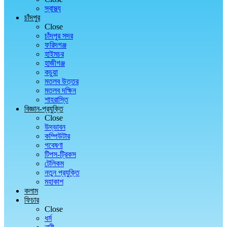
স্বাস্থ্য
চাঁদপুর
Close
চাঁদপুর সদর
ফরিদগঞ্জ
হাইমচর
হাজীগঞ্জ
কচুয়া
মতলব উত্তর
মতলব দক্ষিন
শাহরাস্তি
বিজ্ঞান-প্রযুক্তি
Close
উদ্ভাবন
কম্পিউটার
গবেষণা
টিপস-ট্রিকস
টেলিকম
নতুন প্রযুক্তি
মহাকাশ
কলাম
ফিচার
Close
ধর্ম