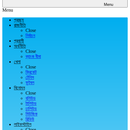
Menu
Menu
প্রচ্ছদ
রাজনীতি
Close
নির্বাচন
প্রবাসী
অর্থনীতি
Close
ব্যাংক বীমা
খেলা
Close
ক্রিকেট
টেনিস
ফুটবল
বিনোদন
Close
বলিউড
টালিউড
ঢালিউড
মিউজিক
রিভিউ
লাইফস্টাইল
Close