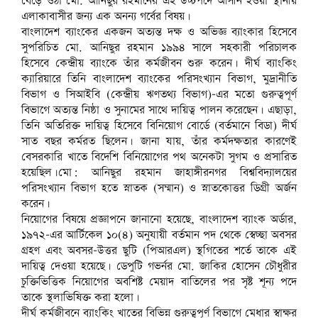
বেড়ে ওঠা মো. আনিছুর রহমানের এই উচ্চপদে আসীন হওয়া স্থানীয়
এলাকাবাসীর জন্য এক অনন্য গর্বের বিষয়।
বাংলাদেশ ব্যাংকের একজন অত্যন্ত দক্ষ ও অভিজ্ঞ ব্যাংকার হিসেবে
সুপরিচিত মো. আনিছুর রহমান ১৯৯৪ সালে সহকারী পরিচালক
হিসেবে কেন্দ্রীয় ব্যাংকে তাঁর কর্মজীবন শুরু করেন। দীর্ঘ ব্যাংকিং
ক্যারিয়ারে তিনি বাংলাদেশ ব্যাংকের পরিসংখ্যান বিভাগ, মুদ্রানীতি
বিভাগ ও সিআইবি (কেন্দ্রীয় ঋণতথ্য বিভাগ)-এর মতো গুরুত্বপূর্ণ
বিভাগে অত্যন্ত নিষ্ঠা ও সুনামের সাথে দায়িত্ব পালন করেছেন। এছাড়া,
তিনি অতিরিক্ত দায়িত্ব হিসেবে বিনিয়োগ বোর্ডে (বর্তমানে বিডা) দীর্ঘ
সাত বছর কর্মরত ছিলেন। জানা যায়, তাঁর কর্মদক্ষতার কারণেই
বেসরকারি খাতে বিদেশি বিনিয়োগের পথ অনেকটা সুগম ও প্রসারিত
হয়েছিল।মো: আনিছুর রহমান জাহাঙ্গীরনগর বিশ্ববিদ্যালয়ের
পরিসংখ্যান বিভাগ হতে স্নাতক (সম্মান) ও স্নাতকোত্তর ডিগ্রী অর্জন
করেন।
নিয়োগের বিষয়ে প্রজ্ঞাপনে জানানো হয়েছে, বাংলাদেশ ব্যাংক অর্ডার,
১৯৭২-এর আর্টিকেল ১০(৪) অনুযায়ী বর্তমান পদ থেকে স্বেচ্ছা অবসর
গ্রহণ এবং অবসর-উত্তর ছুটি (পিআরএল) স্থগিতের শর্তে তাকে এই
দায়িত্ব দেওয়া হয়েছে। ডেপুটি গভর্নর মো. জাকির হোসেন চৌধুরীর
চুক্তিভিত্তিক নিয়োগের অবশিষ্ট মেয়াদ বাতিলের পর সৃষ্ট শূন্য পদে
তাকে স্থলাভিষিক্ত করা হলো।
দীর্ঘ কর্মজীবনে ব্যাংকিং খাতের বিভিন্ন গুরুত্বপূর্ণ বিভাগে মেধার স্বাক্ষর