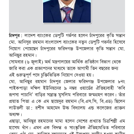
চাঁদপুর:
লাদেশ ব্যাংকের ডেপুটি গর্ভণর হলেন চাঁদপুরের কৃতি সন্তান
মো. আনিসুর রহমান বাংলাদেশ ব্যাংকের নতুন ডেপুটি গভর্নর হিসেবে
নিয়োগ পেয়েছেন চাঁদপুরের ফরিদগঞ্জ উপজেলার কৃতি সন্তান মো.
আনিছুর রহমান।
সোমবার (৬ জুলাই) অর্থ মন্ত্রণালয়ের আর্থিক প্রতিষ্ঠান বিভাগ থেকে
জারি করা এক প্রজ্ঞাপনের মাধ্যমে তাকে আগামী তিন বছরের জন্য
এই গুরুত্বপূর্ণ পদে চুক্তিভিত্তিক নিয়োগ দেওয়া হয়।
মো. আনিছুর রহমান চাঁদপুর জেলার ফরিদগঞ্জ উপজেলার ৮নং
পাইকপাড়া দক্ষিণ ইউনিয়নের ৯ নম্বর ওয়ার্ডের ঐতিহ্যবাহী ‘কবি
রূপসা পাচানি’ বাড়ির সম্ভ্রান্ত মুসলিম পরিবারে জন্মগ্রহণ করেন। তাঁর
প্রয়াত পিতা এ কে এম ছায়েদুর রহমান (বি.এস.সি, বি.এড) ছিলেন
লাউতলী ডা: রশীদ আহমেদ উচ্চ বিদ্যালয় এন্ড কলেজের প্রাক্তন
অধ্যক্ষ।
এছাড়া, আনিছুর রহমানের মামা হলেন দেশের প্রখ্যাত চিত্রশিল্পী এম
হাসেম খাঁন। এমন এক বিদগ্ধ ও সাংস্কৃতিক ঐতিহ্যমণ্ডিত পরিবারে