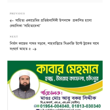
Post
Previous
PREVIOUS
navigation
Post
সাহিত্য একাডেমির প্রতিষ্ঠাবার্ষিকী উপলক্ষে প্রকাশিত হলো
দেয়ালিকা ‘সাহিত্যরেখা’
Next
NEXT
Post
নির্মাণ কাজের পাথর সড়কে, শাহরাস্তিতে সিএনজি উল্টে ট্রাকের সাথে
সংঘর্ষে আহত ৫