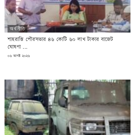
অর্থনীতি
শাহরাস্তি পৌরসভার ৪৬ কোটি ৬০ লাখ টাকার বাজেট
ঘোষণা ...
POSTED
০৬ আগষ্ট ২০২৬
ON