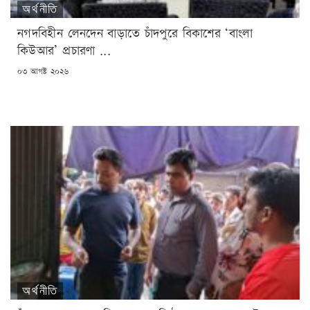
অর্থনীতি
নগদবিহীন লেনদেন বাড়াতে চাঁদপুরে বিকাশের ‘বাংলা
কিউআর’ প্রচারণা ...
POSTED
০৩ আগষ্ট ২০২৬
ON
অর্থনীতি