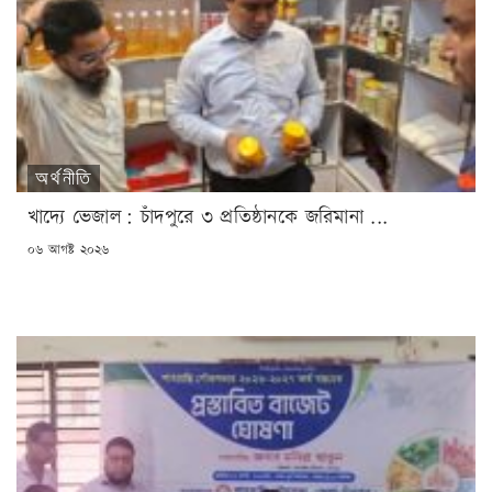
অর্থনীতি
খাদ্যে ভেজাল: চাঁদপুরে ৩ প্রতিষ্ঠানকে জরিমানা ...
POSTED
০৬ আগষ্ট ২০২৬
ON