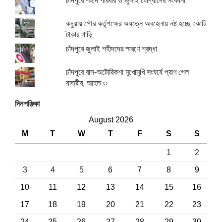
চাঁদপুরে শহীদ পরিবার ও জুলাই যোদ্ধাদের সংবর্ধনা
কচুয়ায় পৌর কর্তৃপক্ষের অযত্নে অবহেলায় নষ্ট হচ্ছে কোটি
টাকার গাড়ি
চাঁদপুরে জুলাই শহীদদের স্মরণে শ্রদ্ধা
চাঁদপুরে বাস-অটোরিকশা মুখোমুখি সংঘর্ষে প্রাণ গেল
যাত্রীর, আহত ৩
দিনপঞ্জিকা
August 2026
M
T
W
T
F
S
S
1
2
3
4
5
6
7
8
9
10
11
12
13
14
15
16
17
18
19
20
21
22
23
24
25
26
27
28
29
30