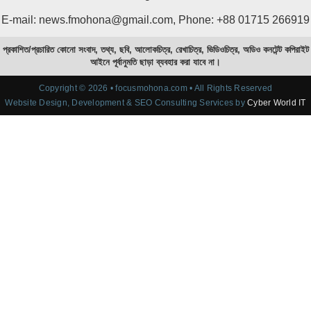
E-mail: news.fmohona@gmail.com, Phone: +88 01715 266919
প্রকাশিত/প্রচারিত কোনো সংবাদ, তথ্য, ছবি, আলোকচিত্র, রেখাচিত্র, ভিডিওচিত্র, অডিও কনটেন্ট কপিরাইট
আইনে পূর্বানুমতি ছাড়া ব্যবহার করা যাবে না।
Copyright © 2026 • focusmohona.com • All Rights Reserved
Website Design, Development & SEO Consulting Services by
Cyber World IT