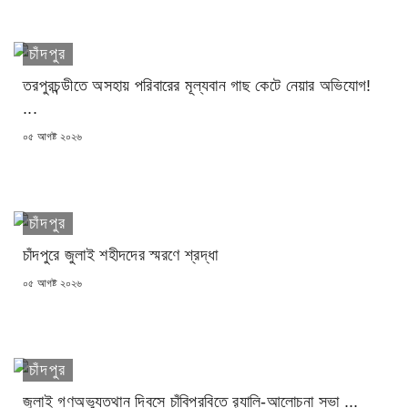
চাঁদপুর
তরপুরচন্ডীতে অসহায় পরিবারের মূল্যবান গাছ কেটে নেয়ার অভিযোগ!
...
POSTED
০৫ আগষ্ট ২০২৬
ON
চাঁদপুর
চাঁদপুরে জুলাই শহীদদের স্মরণে শ্রদ্ধা
POSTED
০৫ আগষ্ট ২০২৬
ON
চাঁদপুর
জুলাই গণঅভ্যুত্থান দিবসে চাঁবিপ্রবিতে র‍্যালি-আলোচনা সভা ...