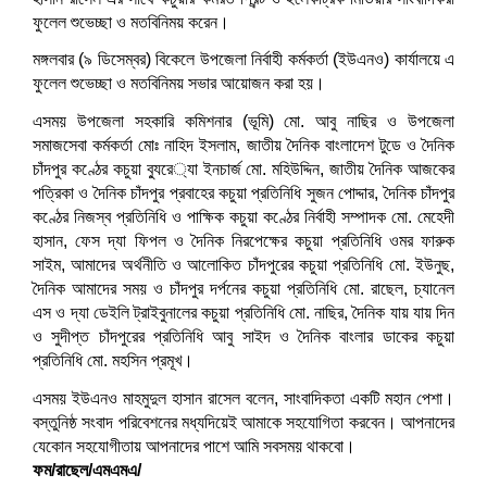
ফুলেল শুভেচ্ছা ও মতবিনিময় করেন।
মঙ্গলবার (৯ ডিসেম্বর) বিকেলে উপজেলা নির্বাহী কর্মকর্তা (ইউএনও) কার্যালয়ে এ
ফুলেল শুভেচ্ছা ও মতবিনিময় সভার আয়োজন করা হয়।
এসময় উপজেলা সহকারি কমিশনার (ভূমি) মো. আবু নাছির ও উপজেলা
সমাজসেবা কর্মকর্তা মোঃ নাহিদ ইসলাম, জাতীয় দৈনিক বাংলাদেশ টুডে ও দৈনিক
চাঁদপুর কণ্ঠের কচুয়া ব্যুরে‌্যা ইনচার্জ মো. মহিউদ্দিন, জাতীয় দৈনিক আজকের
পত্রিকা ও দৈনিক চাঁদপুর প্রবাহের কচুয়া প্রতিনিধি সুজন পোদ্দার, দৈনিক চাঁদপুর
কণ্ঠের নিজস্ব প্রতিনিধি ও পাক্ষিক কচুয়া কণ্ঠের নির্বাহী সম্পাদক মো. মেহেদী
হাসান, ফেস দ্যা ফিপল ও দৈনিক নিরপেক্ষের কচুয়া প্রতিনিধি ওমর ফারুক
সাইম, আমাদের অর্থনীতি ও আলোকিত চাঁদপুরের কচুয়া প্রতিনিধি মো. ইউনুছ,
দৈনিক আমাদের সময় ও চাঁদপুর দর্পনের কচুয়া প্রতিনিধি মো. রাছেল, চ্যানেল
এস ও দ্যা ডেইলি ট্রাইবুনালের কচুয়া প্রতিনিধি মো. নাছির, দৈনিক যায় যায় দিন
ও সুদীপ্ত চাঁদপুরের প্রতিনিধি আবু সাইদ ও দৈনিক বাংলার ডাকের কচুয়া
প্রতিনিধি মো. মহসিন প্রমূখ।
এসময় ইউএনও মাহমুদুল হাসান রাসেল বলেন, সাংবাদিকতা একটি মহান পেশা।
বস্তুনিষ্ঠ সংবাদ পরিবেশনের মধ্যদিয়েই আমাকে সহযোগিতা করবেন। আপনাদের
যেকোন সহযোগীতায় আপনাদের পাশে আমি সবসময় থাকবো।
ফম/রাছেল/এমএমএ/