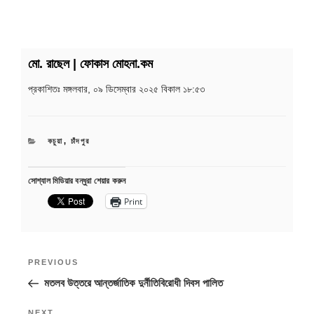
মো. রাছেল | ফোকাস মোহনা.কম
প্রকাশিতঃ
মঙ্গলবার, ০৯ ডিসেম্বার ২০২৫ বিকাল ১৮:৫৩
CATEGORIES
কচুয়া
,
চাঁদপুর
সোশ্যাল মিডিয়ার বন্ধুরা শেয়ার করুন
Print
Post
Previous
PREVIOUS
navigation
Post
মতলব উত্তরে আন্তর্জাতিক দুর্নীতিবিরোধী দিবস পালিত
NEXT