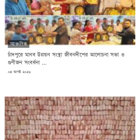
আঞ্চলিক
চাঁদপুরে মানব উন্নয়ন সংস্থা জীবনদীপের আলোচনা সভা ও
গুণীজন সংবর্ধনা ...
POSTED
০৪ আগষ্ট ২০২৬
ON