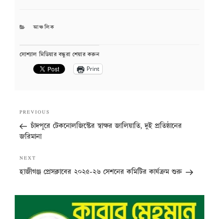
CATEGORIES
আঞ্চলিক
সোশ্যাল মিডিয়ার বন্ধুরা শেয়ার করুন
Print
Post
Previous
PREVIOUS
navigation
Post
চাঁদপুরে টেকনোলজিস্টের স্বাক্ষর জালিয়াতি, দুই প্রতিষ্ঠানের
জরিমানা
Next
NEXT
Post
হাজীগঞ্জ প্রেসক্লাবের ২০২৫-২৬ সেশনের কমিটির কার্যক্রম শুরু