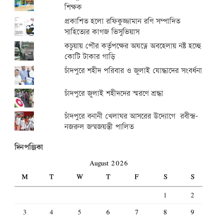
শিক্ষক
প্রকাশিত হলো রফিকুজ্জামান রণি সম্পাদিত
সাহিত্যের কাগজ ভিসুভিয়াস
কচুয়ায় পৌর কর্তৃপক্ষের অযত্নে অবহেলায় নষ্ট হচ্ছে
কোটি টাকার গাড়ি
চাঁদপুরে শহীদ পরিবার ও জুলাই যোদ্ধাদের সংবর্ধনা
চাঁদপুরে জুলাই শহীদদের স্মরণে শ্রদ্ধা
চাঁদপুরে বনানী খেলাঘর আসরের উদ্যোগে রবীন্দ্র-
নজরুল জন্মজয়ন্তী পালিত
দিনপঞ্জিকা
August 2026
M
T
W
T
F
S
S
1
2
3
4
5
6
7
8
9