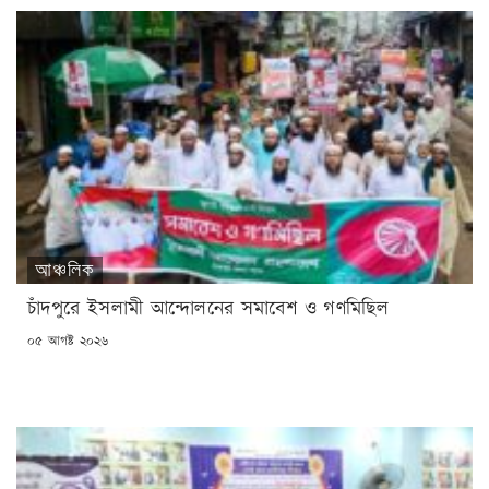
আঞ্চলিক
চাঁদপুরে ইসলামী আন্দোলনের সমাবেশ ও গণমিছিল
POSTED
০৫ আগষ্ট ২০২৬
ON