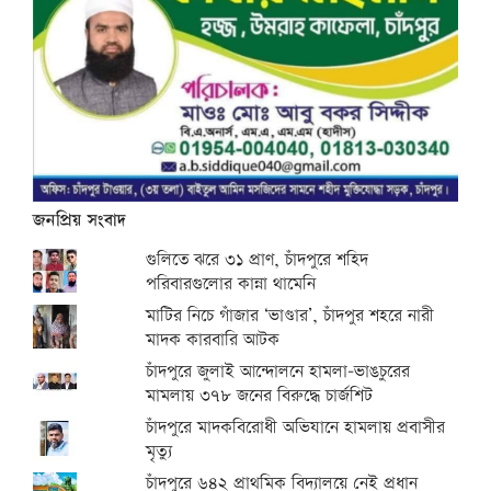
জনপ্রিয় সংবাদ
গুলিতে ঝরে ৩১ প্রাণ, চাঁদপুরে শহিদ
পরিবারগুলোর কান্না থামেনি
মাটির নিচে গাঁজার ‘ভাণ্ডার’, চাঁদপুর শহরে নারী
মাদক কারবারি আটক
চাঁদপুরে জুলাই আন্দোলনে হামলা-ভাঙচুরের
মামলায় ৩৭৮ জনের বিরুদ্ধে চার্জশিট
চাঁদপুরে মাদকবিরোধী অভিযানে হামলায় প্রবাসীর
মৃত্যু
চাঁদপুরে ৬৪২ প্রাথমিক বিদ্যালয়ে নেই প্রধান