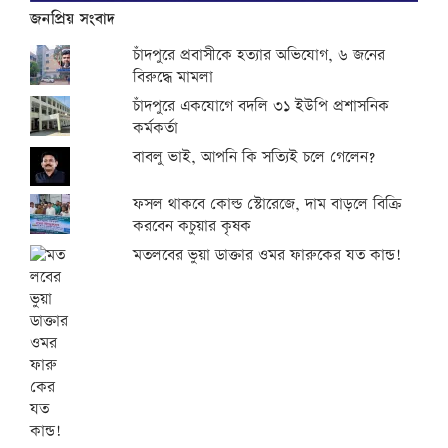
জনপ্রিয় সংবাদ
চাঁদপুরে প্রবাসীকে হত্যার অভিযোগ, ৬ জনের
বিরুদ্ধে মামলা
চাঁদপুরে একযোগে বদলি ৩১ ইউপি প্রশাসনিক
কর্মকর্তা
বাবলু ভাই, আপনি কি সত্যিই চলে গেলেন?
ফসল থাকবে কোল্ড স্টোরেজে, দাম বাড়লে বিক্রি
করবেন কচুয়ার কৃষক
মতলবের ভুয়া ডাক্তার ওমর ফারুকের যত কান্ড!