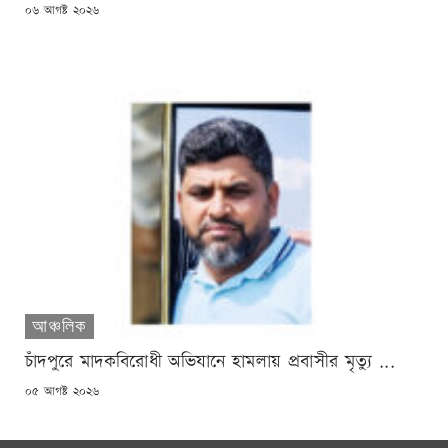
POSTED
০৬ আগষ্ট ২০২৬
ON
আঞ্চলিক
চাঁদপুরে মাদকবিরোধী অভিযানে হামলায় প্রবাসীর মৃত্যু ...
POSTED
০৫ আগষ্ট ২০২৬
ON