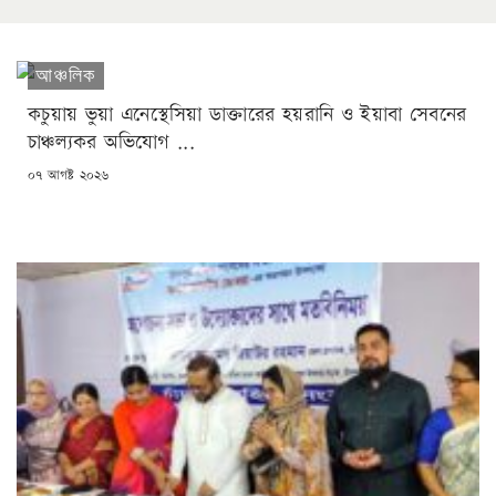
আঞ্চলিক
কচুয়ায় ভুয়া এনেস্থেসিয়া ডাক্তারের হয়রানি ও ইয়াবা সেবনের
চাঞ্চল্যকর অভিযোগ ...
POSTED
০৭ আগষ্ট ২০২৬
ON