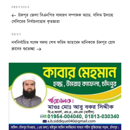
Post
Previous
PREVIOUS
navigation
Post
চাঁদপুর জেলা বিএনপির সাধারণ সম্পাদক অ্যাড. সলিম উল্যাহ
সেলিমের নির্বাচনত্তোর কৃতজ্ঞতা
Next
NEXT
Post
নবনির্বাচিত সংসদ সদস্য শেখ ফরিদ আহমেদ মানিককে চাঁদপুর প্রেস
ক্লাবের শুভেচ্ছা