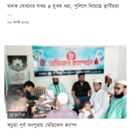
মাদক সেবনের সময় ৪ যুবক ধরা, পুলিশে দিয়েছে স্থানীয়রা
...
POSTED
০৬ আগষ্ট ২০২৬
ON
আঞ্চলিক
কচুয়া পূর্ব মনপুরায় মেডিকেল ক্যাম্প