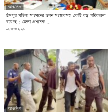
আঞ্চলিক
চাঁদপুর মহিলা সাংসদের ভবন সংস্কারসহ একটি বড় পরিকল্পনা
রয়েছে : জেলা প্রশাসক ...
POSTED
০৭ আগষ্ট ২০২৬
ON
আঞ্চলিক