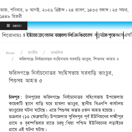
আজ, শনিবার, ৮ আগস্ট, ২০২৬ খ্রিষ্টাব্দ | ২৪ শ্রাবণ, ১৪৩৩ বঙ্গাব্দ | ২৫ সফর,
১৪৪৮ হিজরী
MENU
র হয়রানি ও ইয়াবা সেবনের চাঞ্চল্যকর অভিযোগ
 কোল্ড স্টোরেজে, দাম বাড়লে বিক্রি করবেন কচুয়ার কৃষক
চাঁদপুরে এসএসসি ৯৭
শিরোনামঃ
Home
জাতীয়
আঞ্চলিক
ফরিদগঞ্জে নির্বাচনোত্তর সংহিসতায় ঘরবাড়ি ভাংচুর, শিশুসহ আহত ৫
ফরিদগঞ্জে নির্বাচনোত্তর সংহিসতায় ঘরবাড়ি ভাংচুর,
শিশুসহ আহত ৫
চাঁদপুর:
চাঁদপুরের ফরিদগঞ্জে নির্বাচনোত্তর সহিংসতায় উপজেলায়
কয়েকটি স্থানে বাড়ি ঘরে হামলা ভাংচুর, স্থানীয় বিএনপি কার্যালয়
ভাংচুরের ঘটনা ঘটেছে। এতে শিশুসহ অন্তত ৫জন আহত হয়েছে।
শুক্রবার (১৩ ফেব্রুয়ারি) উপজেলার সুবিদপুর পূর্ব ইউনিয়নের লক্ষ্মীপুর
গ্রামে ও বৃহষ্পতিবার রাতে চরদু:খিয়া পশ্চিম ইউনিয়নের লড়াইচর
গ্রামে এই ঘটনা ঘটায়।