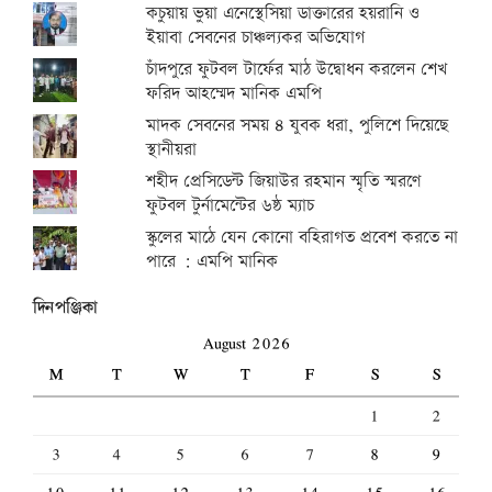
কচুয়ায় ভুয়া এনেস্থেসিয়া ডাক্তারের হয়রানি ও
ইয়াবা সেবনের চাঞ্চল্যকর অভিযোগ
চাঁদপুরে ফুটবল টার্ফের মাঠ উদ্বোধন করলেন শেখ
ফরিদ আহম্মেদ মানিক এমপি
মাদক সেবনের সময় ৪ যুবক ধরা, পুলিশে দিয়েছে
স্থানীয়রা
শহীদ প্রেসিডেন্ট জিয়াউর রহমান স্মৃতি স্মরণে
ফুটবল টুর্নামেন্টের ৬ষ্ঠ ম্যাচ
স্কুলের মাঠে যেন কোনো বহিরাগত প্রবেশ করতে না
পারে : এমপি মানিক
দিনপঞ্জিকা
August 2026
M
T
W
T
F
S
S
1
2
3
4
5
6
7
8
9