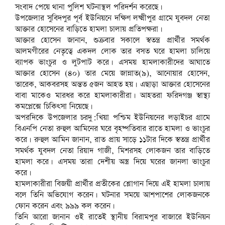
সংবাদ পেয়ে থানা পুলিশ ঘটনাস্থল পরিদর্শন করেছে।
উপজেলার সুবিদপুর পূর্ব ইউনিয়নে দক্ষিণ লক্ষ্মীপুর গ্রামে যুবদল নেতা
আক্তার হোসেনের বাড়িতে হামলা চালায় প্রতিপক্ষরা।
আক্তার হোসেন জানান, শুক্রবার সকালে স্বতন্ত্র প্রার্থীর সমর্থক
আলমগীরের নেতৃত্বে একদল লোক তার বসত ঘরে হামলা চালিয়ে
ব্যাপক ভাংচুর ও লুটপাট করে। এসময় হামলাকারীদের আঘাতে
আক্তার হোসেন (৪০) তার মেয়ে জান্নাত(৯), আনোয়ার হোসেন,
তারেক, আকবরসহ অন্তত ৫জন আহত হয়। এছাড়া আক্তার হোসেনের
বাবা মাকেও মারধর করে হামলাকারীরা। আহতরা ফরিদগঞ্জ স্বাস্থ্য
কমপ্লেক্সে চিকিৎসা নিয়েছে।
অপরদিকে উপজেলার চরদু:খিয়া পশ্চিম ইউনিয়নের লড়াইচর গ্রামে
বিএনপি নেতা রুহুল আমিনের ঘরে বৃহষ্পতিবার রাতে হামলা ও ভাংচুর
করে। রুহুল আমিন জানান, রাত প্রায় সাড়ে ১১টার দিকে স্বতন্ত্র প্রার্থীর
সমর্থক যুবদল নেতা রিয়াদ গাজী, মিশরসহ লোকজন তার বাড়িতে
হামলা করে। এসময় তারা দেশীয় অস্ত্র দিয়ে ঘরের জানলা ভাংচুর
করে।
হামলাকারীরা বিজয়ী প্রার্থীর প্রতীকের শ্লোগান দিয়ে এই হামলা চালায়
বলে তিনি অভিযোগ করেন। ঘটনার সময়ে আশপাশের লোকজনকে
ফোন করেন এবং ৯৯৯ কল করেন।
তিনি আরো জানান ওই রাতেই স্থানীয় বিরামপুর বাজারে ইউনিয়ন