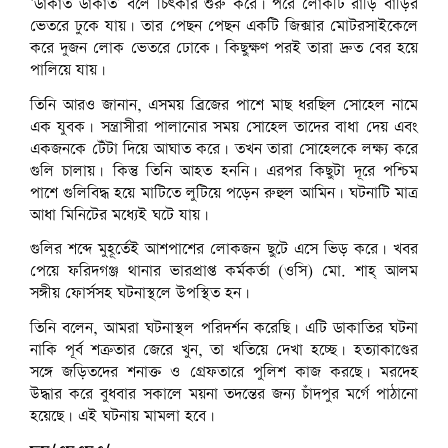
‘ডাকাত ডাকাত’ বলে চিৎকার শুরু করে। পরে লোকটি রাড়ি বাড়ির
ভেতরে ঢুকে যায়। তার পেছন পেছন একটি জিক্সার মোটরসাইকেলে
করে দুজন লোক ভেতরে ঢোকে। কিছুক্ষণ পরই তারা দ্রুত বের হয়ে
পালিয়ে যায়।
তিনি আরও জানান, এসময় ব্রিজের পাশে মাছ ধরছিল সোহেল নামে
এক যুবক। সন্ত্রাসীরা পালানোর সময় সোহেল তাদের বাধা দেয় এবং
একজনকে টেঁটা দিয়ে আঘাত করে। তখন তারা সোহেলকে লক্ষ্য করে
গুলি চালায়। কিন্তু তিনি আহত হননি। এরপর কিছুটা দূরে পশ্চিম
পাশে গুলিবিদ্ধ হয়ে মাটিতে লুটিয়ে পড়েন রুহুল আমিন। ঘটনাটি মাত্র
আধা মিনিটের মধ্যেই ঘটে যায়।
গুলির শব্দে মুহূর্তেই আশপাশের লোকজন ছুটে এসে ভিড় করে। খবর
পেয়ে ফরিদগঞ্জ থানার ভারপ্রাপ্ত কর্মকর্তা (ওসি) মো. শাহ্ আলম
সঙ্গীয় ফোর্সসহ ঘটনাস্থলে উপস্থিত হন।
তিনি বলেন, আমরা ঘটনাস্থল পরিদর্শন করেছি। এটি ডাকাতির ঘটনা
নাকি পূর্ব শত্রুতার জেরে খুন, তা খতিয়ে দেখা হচ্ছে। হত্যাকাণ্ডের
সঙ্গে জড়িতদের শনাক্ত ও গ্রেফতারে পুলিশ কাজ করছে। মরদেহ
উদ্ধার করে বুধবার সকালে ময়না তদন্তের জন্য চাঁদপুর মর্গে পাঠানো
হয়েছে। এই ঘটনায় মামলা হবে।