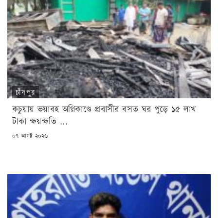
চাঁদপুর
কচুয়ায় ভয়াবহ অগ্নিকাণ্ডে প্রবাসীর বসত ঘর পুড়ে ১৫ লাখ
টাকা ক্ষয়ক্ষতি ...
POSTED
০৭ আগষ্ট ২০২৬
ON