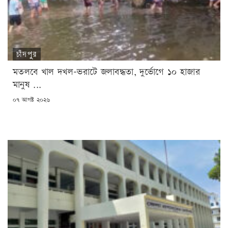
চাঁদপুর
মতলবে খাল দখল-ভরাটে জলাবদ্ধতা, দুর্ভোগে ১০ হাজার
মানুষ ...
POSTED
০৭ আগষ্ট ২০২৬
ON