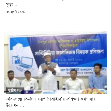
মৃত্যু ...
POSTED
৩০ জুলাই ২০২৬
ON
ফরিদগঞ্জ
ফরিদগঞ্জে তিনদিন ব্যাপি পিআইবি’র প্রশিক্ষণ কর্মশালার
উদ্বোধন ...