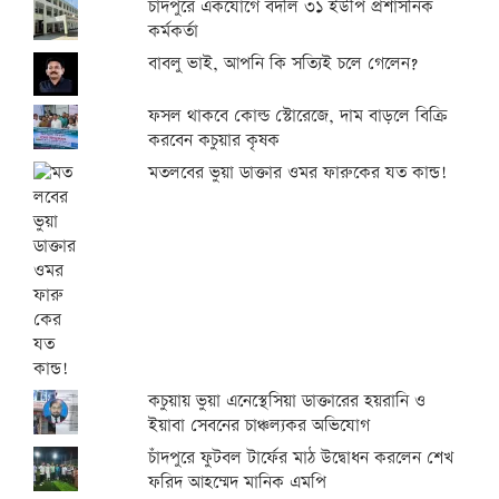
চাঁদপুরে একযোগে বদলি ৩১ ইউপি প্রশাসনিক
কর্মকর্তা
বাবলু ভাই, আপনি কি সত্যিই চলে গেলেন?
ফসল থাকবে কোল্ড স্টোরেজে, দাম বাড়লে বিক্রি
করবেন কচুয়ার কৃষক
মতলবের ভুয়া ডাক্তার ওমর ফারুকের যত কান্ড!
কচুয়ায় ভুয়া এনেস্থেসিয়া ডাক্তারের হয়রানি ও
ইয়াবা সেবনের চাঞ্চল্যকর অভিযোগ
চাঁদপুরে ফুটবল টার্ফের মাঠ উদ্বোধন করলেন শেখ
ফরিদ আহম্মেদ মানিক এমপি