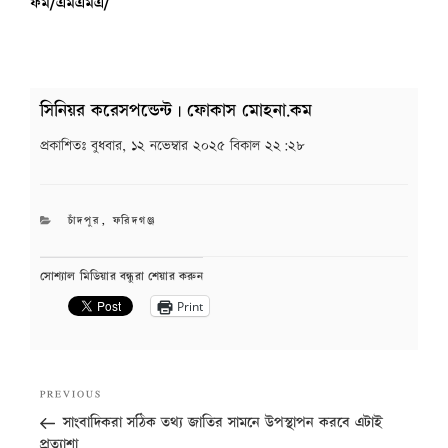
ফম/এমএমএ/
সিনিয়র করেসপন্ডেন্ট | ফোকাস মোহনা.কম
প্রকাশিতঃ
বুধবার, ১২ নভেম্বার ২০২৫ বিকাল ২২:২৮
CATEGORIES
চাঁদপুর
,
ফরিদগঞ্জ
সোশ্যাল মিডিয়ার বন্ধুরা শেয়ার করুন
Print
Post
Previous
PREVIOUS
navigation
Post
সাংবাদিকরা সঠিক তথ্য জাতির সামনে উপস্থাপন করবে এটাই
প্রত্যাশা