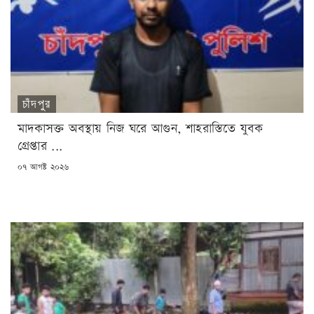
চাঁদপুর
মাদকাসক্ত অবস্থায় নিজ ঘরে আগুন, শাহরাস্তিতে যুবক
গ্রেপ্তার ...
POSTED
০৭ আগষ্ট ২০২৬
ON