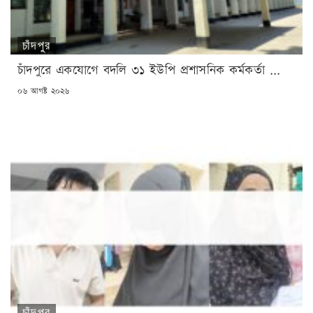
চাঁদপুর
চাঁদপুরে একযোগে বদলি ৩১ ইউপি প্রশাসনিক কর্মকর্তা ...
POSTED
০৬ আগষ্ট ২০২৬
ON
চাঁদপুর