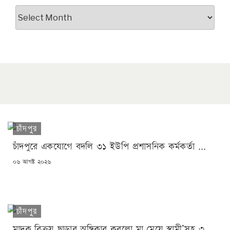
আর্কাইভস
চাঁদপুর
চাঁদপুরে একযোগে বদলি ৩১ ইউপি প্রশাসনিক কর্মকর্তা ...
POSTED
০৬ আগষ্ট ২০২৬
ON
চাঁদপুর
মাদক বিক্রয় ছাড়ার অঙ্গিকার করলো মা মেয়ে স্বামী’সহ ৩