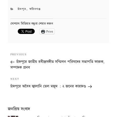
CATEGORIES
চাঁদপুর
,
ফরিদগঞ্জ
সোশ্যাল মিডিয়ার বন্ধুরা শেয়ার করুন
Print
Post
Previous
PREVIOUS
navigation
Post
চাঁদপুরে জাতীয় রবীন্দ্রসঙ্গীত সম্মিলন পরিষদের সভাপতি ফারুক,
সম্পাদক প্রনব
Next
NEXT
Post
চাঁদপুরে অবৈধ জ্বালানি তেল মজুদ : ২ জনের কারাদণ্ড
জনপ্রিয় সংবাদ