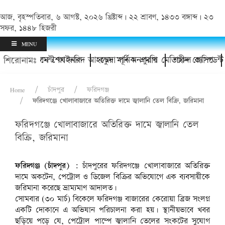
আজ, বৃহস্পতিবার, ৬ আগস্ট, ২০২৬ খ্রিষ্টাব্দ | ২২ শ্রাবণ, ১৪৩৩ বঙ্গাব্দ | ২৩
সফর, ১৪৪৮ হিজরী
MENU
ুটবল টুর্নামেন্ট ফাইনাল
উদ্বোধন করলেন শেখ ফরিদ আহম্মেদ মানিক এমপি
কচুয়া পূর্ব মনপুরায় মেডিকেল ক্যাম্প
শহীদ প্রেসিডেন্ট জি
শিরোনামঃ
Home
চাঁদপুর
ফরিদগঞ্জ
ফরিদগঞ্জে খোলাবাজারে অতিরিক্ত দামে জ্বালানি তেল বিক্রি, জরিমানা
ফরিদগঞ্জে খোলাবাজারে অতিরিক্ত দামে জ্বালানি তেল
বিক্রি, জরিমানা
ফরিদগঞ্জ (চাঁদপুর) :
চাঁদপুরের ফরিদগঞ্জে খোলাবাজারে অতিরিক্ত
দামে অকটেন, পেট্রোল ও ডিজেল বিক্রির অভিযোগে এক ব্যবসায়ীকে
জরিমানা করেছে ভ্রাম্যমাণ আদালত।
সোমবার (৩০ মার্চ) বিকেলে ফরিদগঞ্জ বাজারের কেরোয়া ব্রিজ সংলগ্ন
একটি দোকানে এ অভিযান পরিচালনা করা হয়। স্থানীয়ভাবে খবর
ছড়িয়ে পড়ে যে, পেট্রোল পাম্পে জ্বালানি তেলের সংকটের সুযোগ