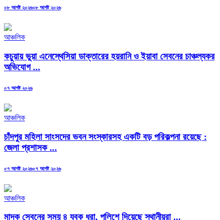
Posted
০৮ আগষ্ট ২০২৬
০৮ আগষ্ট ২০২৬
on
আঞ্চলিক
কচুয়ায় ভুয়া এনেস্থেসিয়া ডাক্তারের হয়রানি ও ইয়াবা সেবনের চাঞ্চল্যকর
অভিযোগ ...
Posted
০৭ আগষ্ট ২০২৬
on
আঞ্চলিক
চাঁদপুর মহিলা সাংসদের ভবন সংস্কারসহ একটি বড় পরিকল্পনা রয়েছে :
জেলা প্রশাসক ...
Posted
০৭ আগষ্ট ২০২৬
০৭ আগষ্ট ২০২৬
on
আঞ্চলিক
মাদক সেবনের সময় ৪ যুবক ধরা, পুলিশে দিয়েছে স্থানীয়রা ...