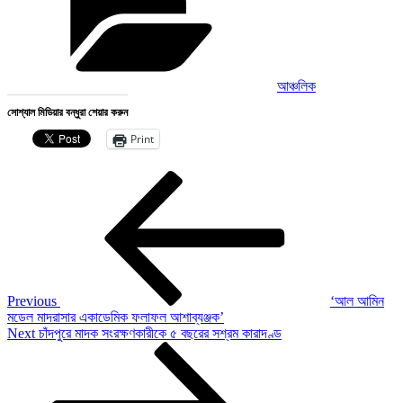
আঞ্চলিক
সোশ্যাল মিডিয়ার বন্ধুরা শেয়ার করুন
Print
Post
Previous
Post
navigation
Previous
‘আল আমিন
মডেল মাদরাসার একাডেমিক ফলাফল আশাব্যঞ্জক’
Next
Next
চাঁদপুরে মাদক সংরক্ষণকারীকে ৫ বছরের সশ্রম কারাদণ্ড
Post