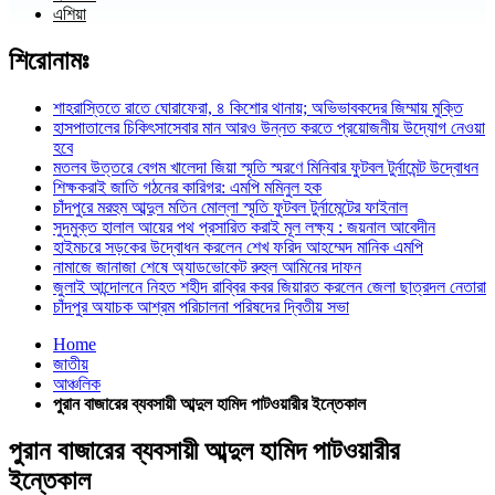
এশিয়া
শিরোনামঃ
শাহরাস্তিতে রাতে ঘোরাফেরা, ৪ কিশোর থানায়; অভিভাবকদের জিম্মায় মুক্তি
হাসপাতালের চিকিৎসাসেবার মান আরও উন্নত করতে প্রয়োজনীয় উদ্যোগ নেওয়া
হবে
মতলব উত্তরে বেগম খালেদা জিয়া স্মৃতি স্মরণে মিনিবার ফুটবল টুর্নামেন্ট উদ্বোধন
শিক্ষকরাই জাতি গঠনের কারিগর: এমপি মমিনুল হক
চাঁদপুরে মরহুম আব্দুল মতিন মোল্লা স্মৃতি ফুটবল টুর্নামেন্টের ফাইনাল
সুদমুক্ত হালাল আয়ের পথ প্রসারিত করাই মূল লক্ষ্য : জয়নাল আবেদীন
হাইমচরে সড়কের উদ্বোধন করলেন শেখ ফরিদ আহম্মেদ মানিক এমপি
নামাজে জানাজা শেষে অ্যাডভোকেট রুহুল আমিনের দাফন
জুলাই আন্দোলনে নিহত শহীদ রাব্বির কবর জিয়ারত করলেন জেলা ছাত্রদল নেতারা
চাঁদপুর অযাচক আশ্রম পরিচালনা পরিষদের দ্বিতীয় সভা
Home
জাতীয়
আঞ্চলিক
পুরান বাজারের ব্যবসায়ী আব্দুল হামিদ পাটওয়ারীর ইন্তেকাল
পুরান বাজারের ব্যবসায়ী আব্দুল হামিদ পাটওয়ারীর
ইন্তেকাল