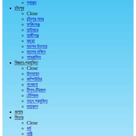
স্বাস্থ্য
চাঁদপুর
Close
চাঁদপুর সদর
ফরিদগঞ্জ
হাইমচর
হাজীগঞ্জ
কচুয়া
মতলব উত্তর
মতলব দক্ষিন
শাহরাস্তি
বিজ্ঞান-প্রযুক্তি
Close
উদ্ভাবন
কম্পিউটার
গবেষণা
টিপস-ট্রিকস
টেলিকম
নতুন প্রযুক্তি
মহাকাশ
কলাম
ফিচার
Close
ধর্ম
নারী