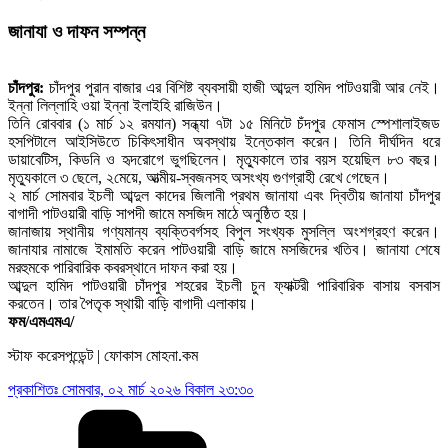
জানাযা ও দাফন সম্পন্ন
চাঁদপুর:
চাঁদপুর পুরান বাজার এর বিশিষ্ট ব্যবসায়ী হাজী আব্দুল হামিদ পাটওয়ারী আর নেই।
ইন্না লিল্লাহি ওয়া ইন্না ইলাইহি রাজিউন।
তিনি রোববার (১ মার্চ ১২ রমযান) সন্ধ্যা ৭টা ১৫ মিনিটে চঁদপুর ফেমাস স্পেশালাইজড
হসপিটালে আইসিউতে চিকিৎসাধীন অবস্থায় ইন্তেকাল করেন। তিনি দীর্ঘদিন ধরে
ডায়াবেটিস, কিডনি ও হৃদরোগে ভুগছিলেন। মৃত্যুকালে তার বয়স হয়েছিল ৮৩ বছর।
মৃত্যুকালে ৩ ছেলে, ২মেয়ে, আত্মীয়-স্বজনসহ অসংখ্য গুণগ্রাহী রেখে গেছেন।
২ মার্চ সোমবার ইচলী আব্দুল কাদের জিলানী প্রথম জানাযা এবং দ্বিতীয় জানাযা চাঁদপুর
বাগাদী পাটওয়ারী বাড়ি সাপদী জামে মসজিদ মাঠে অনুষ্ঠিত হয়।
জানাজায় স্থানীয় গণ্যমান্য ব্যক্তিবর্গসহ বিপুল সংখ্যক মুসল্লি অংশগ্রহণ করেন।
জানাযার নামাজে ইমামতি করেন পাটওয়ারী বাড়ি জামে মসজিদের খতিব। জানাযা শেষে
মরহুমকে পারিবারিক কবরস্থানে দাফন করা হয়।
আব্দুল হামিদ পাটওয়ারী চাঁদপুর শহরের ইচলী চুন ফ্যাক্টরী পারিবারিক বাসায় বসবাস
করতেন। তার পৈতৃক স্থায়ী বাড়ি বাগাদী এলাকায়।
ফম/এমএমএ/
স্টাফ করেসপন্ডেন্ট | ফোকাস মোহনা.কম
প্রকাশিতঃ
সোমবার, ০২ মার্চ ২০২৬ বিকাল ২৩:৩০
Categories