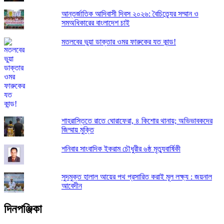
আন্তর্জাতিক আদিবাসী দিবস ২০২৬: বৈচিত্র্যের সম্মান ও
সমঅধিকারের বাংলাদেশ চাই
মতলবের ভুয়া ডাক্তার ওমর ফারুকের যত কান্ড!
শাহরাস্তিতে রাতে ঘোরাফেরা, ৪ কিশোর থানায়; অভিভাবকদের
জিম্মায় মুক্তি
শনিবার সাংবাদিক ইকরাম চৌধুরীর ৬ষ্ঠ মৃত্যুবার্ষিকী
সুদমুক্ত হালাল আয়ের পথ প্রসারিত করাই মূল লক্ষ্য : জয়নাল
আবেদীন
দিনপঞ্জিকা