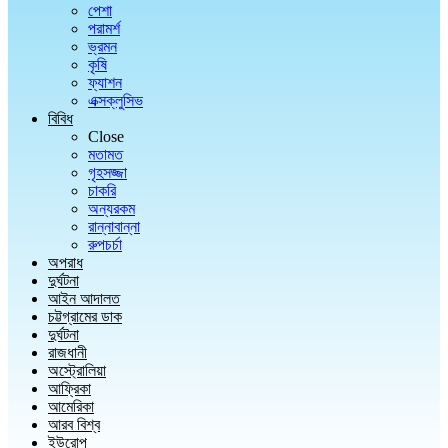
পেশা
পরামর্শ
ভ্রমন
কৃষি
ফ্যাশন
এক্সক্লুসিভ
বিবিধ
Close
মতামত
গৃহসজ্জা
চাকরি
অন্যরকম
রান্নাবান্না
রুপচর্চা
অপরাধ
দুর্ঘটনা
আইন আদালত
চট্টগ্রামের ডাক
দুর্ঘটনা
রাজধানী
অস্ট্রোলিয়া
আফ্রিকা
আমেরিকা
আরব বিশ্ব
ইউরোপ