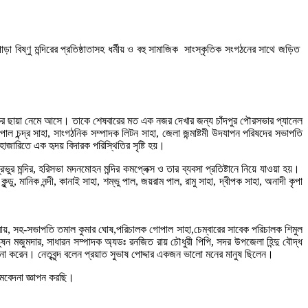
পাড়া বিষ্ণু মন্দিরের প্রতিষ্ঠাতাসহ ধর্মীয় ও বহু সামাজিক সাংস্কৃতিক সংগঠনের সাথে জড়িত
লাকায় শোকের ছায়া নেমে আসে। তাকে শেষবারের মত এক নজর দেখার জন্য চাঁদপুর পৌরসভার প্যানেল
ল চন্দ্র সাহা, সাংগঠনিক সম্পাদক লিটন সাহা, জেলা জন্মাষ্টমী উদযাপন পরিষদের সভাপতি
জারিতে এক হৃদয় বিদারক পরিস্থিতির সৃষ্টি হয়।
হাপ্রভুর মন্দির, হরিসভা মদনমোহন মন্দির কমপ্লেক্স ও তার ব্যবসা প্রতিষ্টানে নিয়ে যাওয়া হয়।
কুন্ডু, মানিক নন্দী, কানাই সাহা, শম্ভু পাল, জয়রাম পাল, রামু সাহা, দ্বীপক সাহা, অনাদী কৃপা
ন্দ্র রায়, সহ-সভাপতি তমাল কুমার ঘোষ,পরিচালক গোপাল সাহা,চেম্বারের সাবেক পরিচালক শিমুল
িনয়ভূষন মজুমদার, সাধারন সম্পাদক অ্যডঃ রনজিত রায় চৌধুরী পিপি, সদর উপজেলা হিন্দু বৌদ্ধ
ি কামনা করেন। নেতৃবৃন্দ বলেন প্রয়াত সুভাষ পোদ্দার একজন ভালো মনের মানুষ ছিলেন।
সমবেদনা জ্ঞাপন করছি।