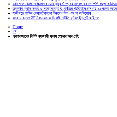
আদালতে মামলা পরিচালনার সময় মৃত্যু চাঁদপুরের সাবেক বার সভাপতি রুহুল আমিনে
জ্বালানি-গ্যাস সংকট ও দ্রব্যমূল্যের ঊর্ধ্বগতির প্রতিবাদে চাঁদপুরে ১১ দলের স্মার
হাজীগঞ্জে বাড়ির কেয়ারটেকারের বিরুদ্ধে শিশু ধর্ষণের অভিযোগ
কচুয়ায় কাদলা ইউনিয়নে মাদক বিরোধী প্রীতি ফুটবল টুর্নামেন্ট ফাইনাল
Home
ধর্ম
পুরাণবাজারের বিশিষ্ট ব্যবসায়ী সুভাষ পোদ্দার আর নেই