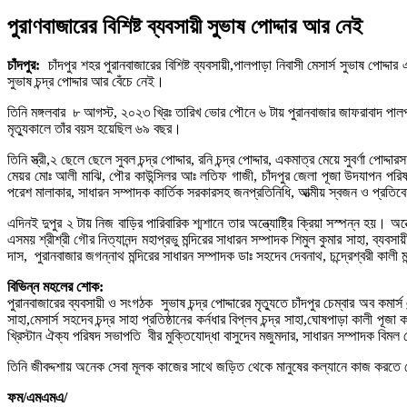
পুরাণবাজারের বিশিষ্ট ব্যবসায়ী সুভাষ পোদ্দার আর নেই
চাঁদপুর:
চাঁদপুর শহর পুরানবাজারের বিশিষ্ট ব্যবসায়ী,পালপাড়া নিবাসী মেসার্স সুভাষ পোদ্দ
সুভাষ চন্দ্র পোদ্দার আর বেঁচে নেই।
তিনি মঙ্গলবার ৮ আগস্ট, ২০২৩ খ্রিঃ তারিখ ভোর পৌনে ৬ টায় পুরানবাজার জাফরাবাদ পা
মৃত্যুকালে তাঁর বয়স হয়েছিল ৬৯ বছর।
তিনি স্ত্রী,২ ছেলে ছেলে সুবল চন্দ্র পোদ্দার, রনি চন্দ্র পোদ্দার, একমাত্র মেয়ে সুবর্ণ
মেয়র মোঃ আলী মাঝি, পৌর কাউন্সিলর আঃ লতিফ গাজী, চাঁদপুর জেলা পূজা উদযাপন পরিষদের
পরেশ মালাকার, সাধারন সম্পাদক কার্তিক সরকারসহ জনপ্রতিনিধি, আত্মীয় স্বজন ও প্রতি
এদিনই দুপুর ২ টায় নিজ বাড়ির পারিবারিক শ্মশানে তার অন্ত্যোষ্ট্রি ক্রিয়া সস্পন্ন হয়। অন্ত
এসময় শ্রীশ্রী গৌর নিত্যানন্দ মহাপ্রভু মন্দিরের সাধারন সম্পাদক শিমুল কুমার সাহা, ব্যবসায়ী
দাস, পুরানবাজার জগন্নাথ মন্দিরের সাধারন সম্পাদক ডাঃ সহদেব দেবনাথ, চন্দ্রেশ্বরী কালী
বিভিন্ন মহলের শোক:
পুরানবাজারের ব্যবসায়ী ও সংগঠক সুভাষ চন্দ্র পোদ্দারের মৃত্যুতে চাঁদপুর চেম্বার অব কম
সাহা,মেসার্স সহদেব চন্দ্র সাহা প্রতিষ্ঠানের কর্নধার বিপ্লব চন্দ্র সাহা,ঘোষপাড়া কালী
খ্রিস্টান ঐক্য পরিষদ সভাপতি বীর মুক্তিযোদ্ধা বাসুদেব মজুমদার, সাধারন সম্পাদক বিমল চৌ
তিনি জীবদ্দশায় অনেক সেবা মূলক কাজের সাথে জড়িত থেকে মানুষের কল্যানে কাজ করতে চ
ফম/এমএমএ/