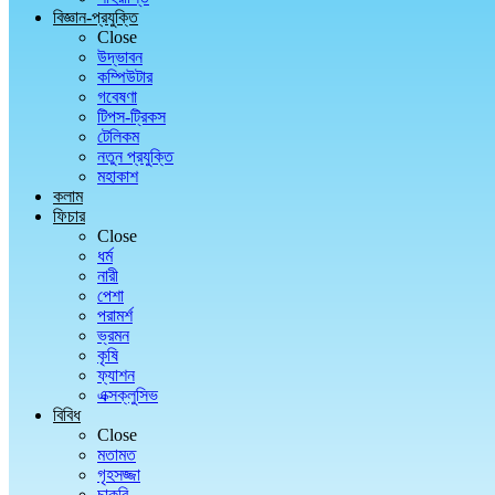
বিজ্ঞান-প্রযুক্তি
Close
উদ্ভাবন
কম্পিউটার
গবেষণা
টিপস-ট্রিকস
টেলিকম
নতুন প্রযুক্তি
মহাকাশ
কলাম
ফিচার
Close
ধর্ম
নারী
পেশা
পরামর্শ
ভ্রমন
কৃষি
ফ্যাশন
এক্সক্লুসিভ
বিবিধ
Close
মতামত
গৃহসজ্জা
চাকরি