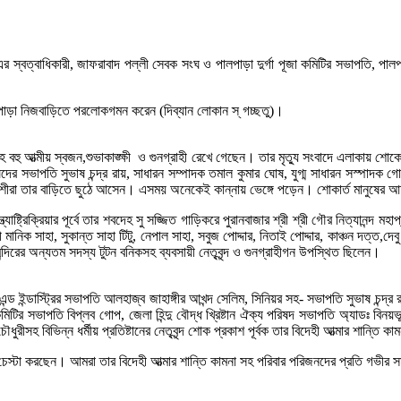
ার এর স্বত্বাধিকারী, জাফরাবাদ পল্লী সেবক সংঘ ও পালপাড়া দুর্গা পূজা কমিটির সভাপতি, পাল
লপাড়া নিজবাড়িতে পরলোকগমন করেন (দিব্যান লোকান স্ গচ্ছতু)।
া পোদ্দারসহ বহু আত্মীয় স্বজন,শুভাকাঙ্ক্ষী ও গুনগ্রাহী রেখে গেছেন। তার মৃত্যু সংবাদে এ
 সভাপতি সুভাষ চন্দ্র রায়, সাধারন সম্পাদক তমাল কুমার ঘোষ, যুগ্ম সাধারন সস্পাদক গোপা
বেশীরা তার বাড়িতে ছুঠে আসেন। এসময় অনেকেই কান্নায় ভেঙ্গে পড়েন। শোকার্ত মানুষের আহা
্যোষ্ট্রিক্রিয়ার পূর্বে তার শবদেহ সু সজ্জিত গাড়িকরে পুরানবাজার শ্রী শ্রী গৌর নিত্যানন্দ ম
 মানিক সাহা, সুকান্ত সাহা টিটু, নেপাল সাহা, সবুজ পোদ্দার, নিতাই পোদ্দার, কাঞ্চন দত্ত,দেবু 
 মন্দিরের অন্যতম সদস্য টুটন বনিকসহ ব্যবসায়ী নেতৃবৃন্দ ও গুনগ্রাহীগন উপস্থিত ছিলেন।
ার্স এন্ড ইন্ডাস্ট্রির সভাপতি আলহাজ্ব জাহাঙ্গীর আখন্দ সেলিম, সিনিয়র সহ- সভাপতি সুভাষ চ
 পূজা কমিটির সভাপতি বিপ্লব গোপ, জেলা হিন্দু বৌদ্ধ খ্রিষ্টান ঐক্য পরিষদ সভাপতি অ্যাডঃ ব
ধুরীসহ বিভিন্ন ধর্মীয় প্রতিষ্টানের নেতৃবৃন্দ শোক প্রকাশ পূর্বক তার বিদেহী আত্মার শান্ত
েস্টা করছেন। আমরা তার বিদেহী আত্মার শান্তি কামনা সহ পরিবার পরিজনদের প্রতি গভীর 