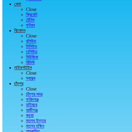
খেলা
Close
ক্রিকেট
টেনিস
ফুটবল
বিনোদন
Close
বলিউড
টালিউড
ঢালিউড
মিউজিক
রিভিউ
লাইফস্টাইল
Close
স্বাস্থ্য
চাঁদপুর
Close
চাঁদপুর সদর
ফরিদগঞ্জ
হাইমচর
হাজীগঞ্জ
কচুয়া
মতলব উত্তর
মতলব দক্ষিন
শাহরাস্তি