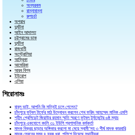
অন্যরকম
রান্নাবান্না
রুপচর্চা
অপরাধ
দুর্ঘটনা
আইন আদালত
চট্টগ্রামের ডাক
দুর্ঘটনা
রাজধানী
অস্ট্রোলিয়া
আফ্রিকা
আমেরিকা
আরব বিশ্ব
ইউরোপ
এশিয়া
শিরোনামঃ
বাবলু ভাই, আপনি কি সত্যিই চলে গেলেন?
চাঁদপুরে ফুটবল টার্ফের মাঠ উদ্বোধন করলেন শেখ ফরিদ আহম্মেদ মানিক এমপি
শহীদ প্রেসিডেন্ট জিয়াউর রহমান স্মৃতি স্মরণে ফুটবল টুর্নামেন্টের ৬ষ্ঠ ম্যাচ
চাঁদপুরে একযোগে বদলি ৩১ ইউপি প্রশাসনিক কর্মকর্তা
মাদক বিক্রয় ছাড়ার অঙ্গিকার করলো মা মেয়ে স্বামী’সহ ৩ শীর্ষ মাদক কারবারি
মাদক সেবনের সময় ৪ যুবক ধরা, পুলিশে দিয়েছে স্থানীয়রা