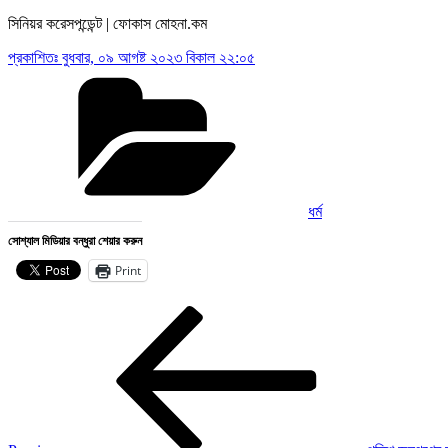
সিনিয়র করেসপন্ডেন্ট | ফোকাস মোহনা.কম
প্রকাশিতঃ
বুধবার, ০৯ আগষ্ট ২০২৩ বিকাল ২২:০৫
Categories
ধর্ম
সোশ্যাল মিডিয়ার বন্ধুরা শেয়ার করুন
Print
Post
Previous
Post
navigation