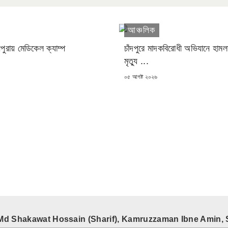
আঞ্চলিক
 মনপুরায় মেডিকেল ক্যাম্প
চাঁদপুরে মাদকবিরোধী অভিযানে হামল
মৃত্যু ...
POSTED
০৫ আগষ্ট ২০২৬
ON
Md Shakawat Hossain (Sharif), Kamruzzaman Ibne Amin, 