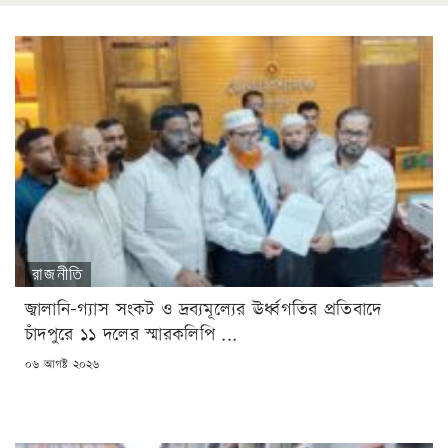
রাজনীতি
জ্বালানি-গ্যাস সংকট ও দ্রব্যমূল্যের ঊর্ধ্বগতির প্রতিবাদে
চাঁদপুরে ১১ দলের স্মারকলিপি ...
POSTED
০৬ আগষ্ট ২০২৬
ON