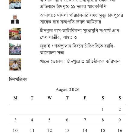
জ্বালানি-গ্যাস সংকট ও দ্রব্যমূল্যের ঊর্ধ্বগতির
প্রতিবাদে চাঁদপুরে ১১ দলের স্মারকলিপি
আদালতে মামলা পরিচালনার সময় মৃত্যু চাঁদপুরের
সাবেক বার সভাপতি রুহুল আমিনের
চাঁদপুরে বাস-অটোরিকশা মুখোমুখি সংঘর্ষে প্রাণ
গেল যাত্রীর, আহত ৩
জুলাই গণঅভ্যুত্থান দিবসে চাঁবিপ্রবিতে র‍্যালি-
আলোচনা সভা
খাদ্যে ভেজাল: চাঁদপুরে ৩ প্রতিষ্ঠানকে জরিমানা
দিনপঞ্জিকা
August 2026
M
T
W
T
F
S
S
1
2
3
4
5
6
7
8
9
10
11
12
13
14
15
16