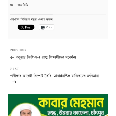
CATEGORIES
রাজনীতি
সোশ্যাল মিডিয়ার বন্ধুরা শেয়ার করুন
Print
Post
Previous
PREVIOUS
navigation
Post
কচুয়ায় জিপিএ-৫ প্রাপ্ত শিক্ষার্থীদের সংবর্ধনা
Next
NEXT
Post
পরীক্ষার আগেই রিপোর্ট তৈরি, ডায়াগনস্টিক মালিকদের জরিমানা