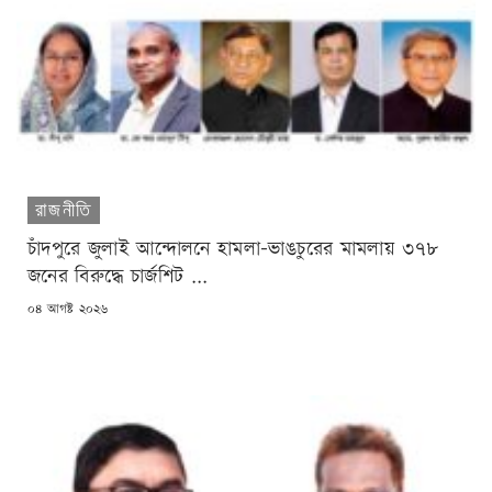
রাজনীতি
চাঁদপুরে জুলাই আন্দোলনে হামলা-ভাঙচুরের মামলায় ৩৭৮
জনের বিরুদ্ধে চার্জশিট ...
POSTED
০৪ আগষ্ট ২০২৬
ON