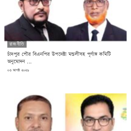
রাজনীতি
চাঁদপুর পৌর বিএনপির উপদেষ্টা মন্ডলীসহ পূর্ণাঙ্গ কমিটি
অনুমোদন ...
POSTED
০৩ আগষ্ট ২০২৬
ON