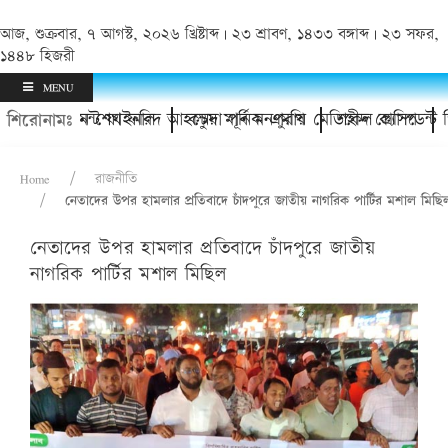
আজ, শুক্রবার, ৭ আগস্ট, ২০২৬ খ্রিষ্টাব্দ | ২৩ শ্রাবণ, ১৪৩৩ বঙ্গাব্দ | ২৩ সফর,
১৪৪৮ হিজরী
MENU
টুর্নামেন্ট ফাইনাল
োধন করলেন শেখ ফরিদ আহম্মেদ মানিক এমপি
কচুয়া পূর্ব মনপুরায় মেডিকেল ক্যাম্প
শহীদ প্রেসিডেন্ট জিয়াউর 
শিরোনামঃ
Home
রাজনীতি
নেতাদের উপর হামলার প্রতিবাদে চাঁদপুরে জাতীয় নাগরিক পার্টির মশাল মিছি
নেতাদের উপর হামলার প্রতিবাদে চাঁদপুরে জাতীয়
নাগরিক পার্টির মশাল মিছিল