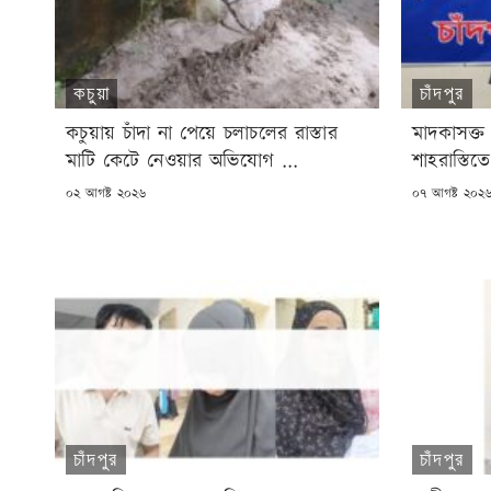
কচুয়া
চাঁদপুর
কচুয়ায় চাঁদা না পেয়ে চলাচলের রাস্তার
মাদকাসক্ত
মাটি কেটে নেওয়ার অভিযোগ ...
শাহরাস্তিতে
POSTED
POSTED
০২ আগষ্ট ২০২৬
০৭ আগষ্ট ২০২
ON
ON
চাঁদপুর
চাঁদপুর