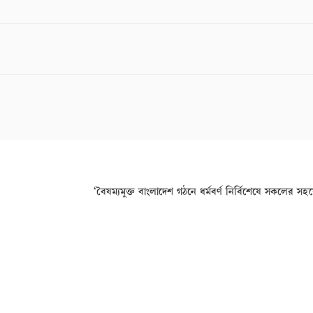
‘বৈষম্যমুক্ত বাংলাদেশ গঠনে ধর্মবর্ণ নির্বিশেষে সকলের সহ