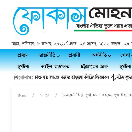
আজ, শনিবার, ৮ আগস্ট, ২০২৬ খ্রিষ্টাব্দ | ২৪ শ্রাবণ, ১৪৩৩ বঙ্গাব্দ | 
প্রচ্ছদ
রাজনীতি
প্রবাসী
অর্থনীতি
খেলা
দুর্ঘটনা
আইন আদালত
চট্টগ্রামের ডাক
দুর্ঘটনা
ক্তারের হয়রানি ও ইয়াবা সেবনের চাঞ্চল্যকর অভিযোগ
 থাকবে কোল্ড স্টোরেজে, দাম বাড়লে বিক্রি করবেন কচুয়ার কৃষক
চাঁদপুরে এসএ
শিরোনামঃ
Home
চাঁদপুর
নির্ভয়ে-নির্বিঘ্নে পূজা অর্চনা করছেন পূজারীরা, রাষ