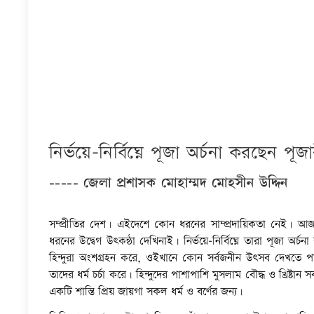
নির্ভয়ে-নির্বিঘ্নে পূজা অর্চনা করছেন পূজার
----- জেলা প্রশাসক মোহাম্মদ মোহসীন উদ্দিন
বক্তব্য দিচ্ছেন জেলা প্রশাসক মোহাম্মদ ম
সম্প্রীতির দেশ। এইদেশে কোন ধরনের সাম্প্রদায়িকতা নেই। আজকে 
ধরনের উদ্বেগ উৎকন্ঠা দেখিনাই। নির্ভয়ে-নির্বিঘ্নে তারা পূজা অর্চনা ক
হিন্দুরা অংশগ্রহন করে, ওইখানে কোন সর্বজনীন উৎসব দেখতে পাবে
তাদের ধর্ম চর্চা করে। হিন্দুদের পাশাপাশি মুসলাম বৌদ্ধ ও খ্রিষ
একটি শান্তি প্রিয় জায়গা সকল ধর্ম ও বর্ণের জন্য।