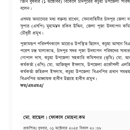
তিনি বুধবার (১ অক্টোবর) বিকেলে চাঁদপুরের কচুয়া উপজেলা পরিষ
বলেন।
এসময় অন্যান্যের মধ্য বক্তব্য রাখেন, সেনাবাহিনীর চাঁদপুর জেলা দা
সুপার (এসপি) মুহাম¥দ রকিব উদ্দিন, জেলা পূজা উদযাপন কমিটি
চৌধুরী প্রমুখ।
পুজামন্ডপ পরিদর্শনকালে আরোও উপস্থিত ছিলেন, কচুয়া আসনে বিএন
পরেশ চন্দ্র মালাকাত, চাঁদপুর সদর পূজা উদযাপন পরিষদের সাধ
গোপাল দাস, কচুয়া উপজেলা সহকারি কমিশনার (ভূমি) মো. আবু নাছ
কর্মকর্তা (ওসি) মো. আজিজুল ইসলাম, উপজেলা প্রকৌশলী এলজিড
কর্মকর্তা জহিরুল ইসলাম, কচুয়া উপজেলা বিএনপির প্রধান সমন্
বিএনপির আহ্বায়ক হাবীব উল্ল্যাহ হাবীব প্রমুখ।
ফম/এমএমএ/
মো. রাছেল | ফোকাস মোহনা.কম
প্রকাশিতঃ
বুধবার, ০১ অক্টোবার ২০২৫ বিকাল ২০:৩৮