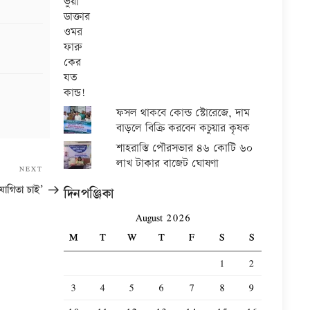
ফসল থাকবে কোল্ড স্টোরেজে, দাম
বাড়লে বিক্রি করবেন কচুয়ার কৃষক
শাহরাস্তি পৌরসভার ৪৬ কোটি ৬০
লাখ টাকার বাজেট ঘোষণা
Next
NEXT
Post
যোগিতা চাই’
দিনপঞ্জিকা
August 2026
M
T
W
T
F
S
S
1
2
3
4
5
6
7
8
9