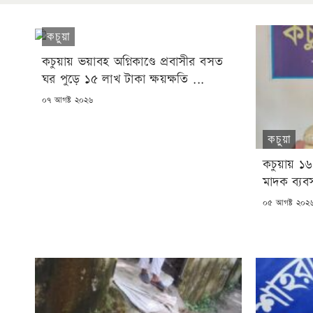
কচুয়া
কচুয়ায় ভয়াবহ অগ্নিকাণ্ডে প্রবাসীর বসত
ঘর পুড়ে ১৫ লাখ টাকা ক্ষয়ক্ষতি ...
POSTED
০৭ আগষ্ট ২০২৬
ON
কচুয়া
কচুয়ায় ১৬
মাদক ব্যবসা
POSTED
০৫ আগষ্ট ২০২
ON