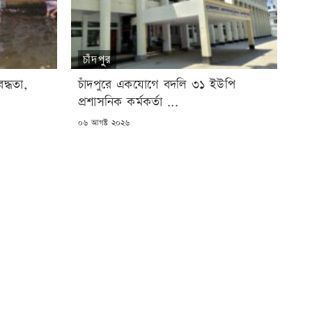
চাঁদপুর
্ধতা,
চাঁদপুরে একযোগে বদলি ৩১ ইউপি
প্রশাসনিক কর্মকর্তা ...
POSTED
০৬ আগষ্ট ২০২৬
ON