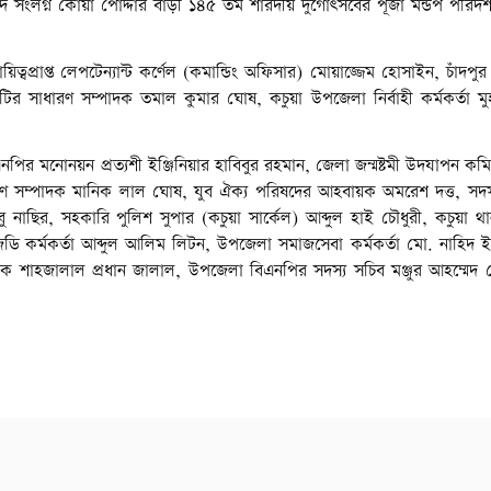
দ সংলগ্ন কোয়া পোদ্দার বাড়ী ১৪৫ তম শারদীয় দুর্গোৎসবের পূজা মন্ডপ পরিদ
য়িত্বপ্রাপ্ত লেপটেন্যান্ট কর্ণেল (কমান্ডিং অফিসার) মোয়াজ্জেম হোসাইন, চাঁদপ
র সাধারণ সম্পাদক তমাল কুমার ঘোষ, কচুয়া উপজেলা নির্বাহী কর্মকর্তা মুহ
পির মনোনয়ন প্রত্যশী ইঞ্জিনিয়ার হাবিবুর রহমান, জেলা জন্মষ্টমী উদযাপন ক
ারণ সম্পাদক মানিক লাল ঘোষ, যুব ঐক্য পরিষদের আহবায়ক অমরেশ দত্ত, সদস্য
ির, সহকারি পুলিশ সুপার (কচুয়া সার্কেল) আব্দুল হাই চৌধুরী, কচুয়া থানার
ি কর্মকর্তা আব্দুল আলিম লিটন, উপজেলা সমাজসেবা কর্মকর্তা মো. নাহিদ ই
বয়ক শাহজালাল প্রধান জালাল, উপজেলা বিএনপির সদস্য সচিব মঞ্জুর আহম্মেদ