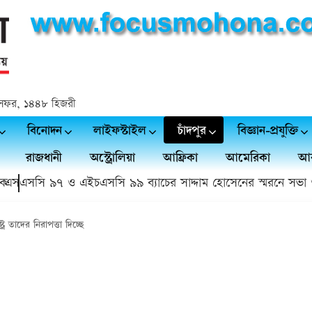
২৪ সফর, ১৪৪৮ হিজরী
বিনোদন
লাইফস্টাইল
চাঁদপুর
বিজ্ঞান-প্রযুক্তি
রাজধানী
অস্ট্রোলিয়া
আফ্রিকা
আমেরিকা
আর
সসি ৯৭ ও এইচএসসি ৯৯ ব্যাচের সাদ্দাম হোসেনের স্মরনে সভা ও দোয়
্ট্র তাদের নিরাপত্তা দিচ্ছে