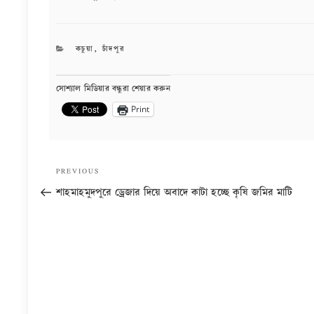
CATEGORIES
কচুয়া
,
চাঁদপুর
সোশ্যাল মিডিয়ার বন্ধুরা শেয়ার করুন
Print
Post
Previous
PREVIOUS
navigation
Post
শাহমাহমুদপুরে ড্রেজার দিয়ে অবাদে কাটা হচ্ছে কৃষি জমির মাটি