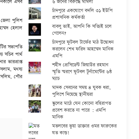
৬ জনের বিরুদ্ধে মামলা
র্শনকালে এসব
চাঁদপুরে একযোগে বদলি ৩১ ইউপি
প্রশাসনিক কর্মকর্তা
ুর জেলা পুলিশ
বাবলু ভাই, আপনি কি সত্যিই চলে
াম্মদ হেলাল
গেলেন?
চাঁদপুরে ফুটবল টার্ফের মাঠ উদ্বোধন
মিটির সভাপতি
করলেন শেখ ফরিদ আহম্মেদ মানিক
 সচিব পার্থ
এমপি
 ভারপ্রাপ্ত
শহীদ প্রেসিডেন্ট জিয়াউর রহমান
সলাম, মৎস্য
স্মৃতি স্মরণে ফুটবল টুর্নামেন্টের ৬ষ্ঠ
 সেলিম, পৌর
ম্যাচ
মাদক সেবনের সময় ৪ যুবক ধরা,
পুলিশে দিয়েছে স্থানীয়রা
স্কুলের মাঠে যেন কোনো বহিরাগত
প্রবেশ করতে না পারে : এমপি
মানিক
মতলবের ভুয়া ডাক্তার ওমর ফারুকের
যত কান্ড!