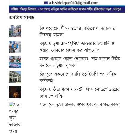
জনপ্রিয় সংবাদ
চাঁদপুরে প্রবাসীকে হত্যার অভিযোগ, ৬ জনের
বিরুদ্ধে মামলা
কচুয়ায় ভুয়া এনেস্থেসিয়া ডাক্তারের হয়রানি ও
ইয়াবা সেবনের চাঞ্চল্যকর অভিযোগ
ফসল থাকবে কোল্ড স্টোরেজে, দাম বাড়লে বিক্রি
করবেন কচুয়ার কৃষক
চাঁদপুরে একযোগে বদলি ৩১ ইউপি প্রশাসনিক
কর্মকর্তা
কচুয়ায় তীব্র গ্যাস সংকটের সঙ্গে লোডশেডিংয়ের
চরম ভোগান্তি
মতলবের ভুয়া ডাক্তার ওমর ফারুকের যত কান্ড!