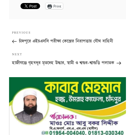
Print
Post
Previous
PREVIOUS
navigation
Post
চাঁদপুরে এইচএসসি পরীক্ষা কেন্দ্রের নিরাপত্তায় যৌথ বাহিনী
Next
NEXT
Post
হাজীগঞ্জে গৃহবধুর মৃতদেহ উদ্ধার, স্বামী ও শ্বশুর-শ্বাশুড়ি পলাতক