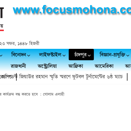
্দ | ২৩ সফর, ১৪৪৮ হিজরী
বিনোদন
লাইফস্টাইল
চাঁদপুর
বিজ্ঞান-প্রযুক্তি
রাজধানী
অস্ট্রোলিয়া
আফ্রিকা
আমেরিকা
আর
ম্প
িডেন্ট জিয়াউর রহমান স্মৃতি স্মরণে ফুটবল টুর্নামেন্টের ৬ষ্ঠ ম্যাচ
চাঁ
 কার্যক্রম বন্ধ করতে হবে : গোলাম এলাহী