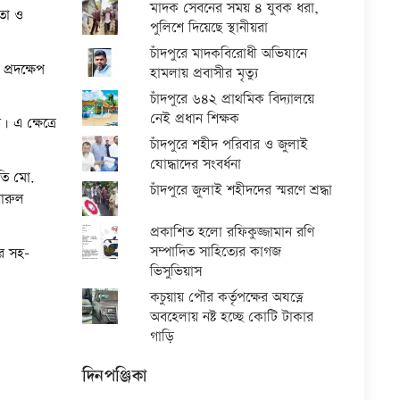
মাদক সেবনের সময় ৪ যুবক ধরা,
তা ও
পুলিশে দিয়েছে স্থানীয়রা
চাঁদপুরে মাদকবিরোধী অভিযানে
প্রদক্ষেপ
হামলায় প্রবাসীর মৃত্যু
চাঁদপুরে ৬৪২ প্রাথমিক বিদ্যালয়ে
নেই প্রধান শিক্ষক
 এ ক্ষেত্রে
চাঁদপুরে শহীদ পরিবার ও জুলাই
যোদ্ধাদের সংবর্ধনা
পতি মো.
চাঁদপুরে জুলাই শহীদদের স্মরণে শ্রদ্ধা
য়ারুল
প্রকাশিত হলো রফিকুজ্জামান রণি
সম্পাদিত সাহিত্যের কাগজ
র সহ-
ভিসুভিয়াস
কচুয়ায় পৌর কর্তৃপক্ষের অযত্নে
অবহেলায় নষ্ট হচ্ছে কোটি টাকার
গাড়ি
দিনপঞ্জিকা