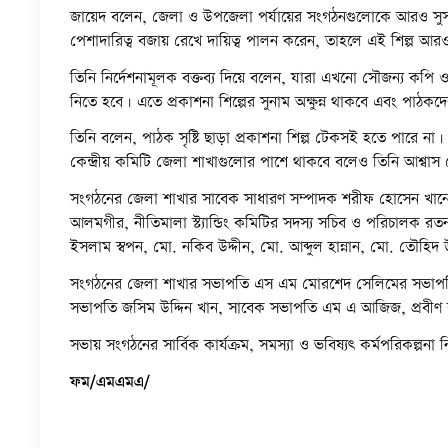
জায়েদ বলেন, জেলা ও উপজেলা পর্যায়ের সংগঠনগুলোকে আরও সুসং
পেশাদারিত্ব বজায় রেখে দায়িত্ব পালন করেন, তাহলে এই শিল্প আর
তিনি নির্দেশনামূলক বক্তব্য দিয়ে বলেন, যারা এখনো সৌজন্য কপি ও 
নিতে হবে। এতে প্রকাশনা শিল্পের সুনাম অক্ষুন্ন থাকবে এবং পাঠকদ
তিনি বলেন, পাঠক সৃষ্টি ছাড়া প্রকাশনা শিল্প টেকসই হতে পারে না।
কেন্দ্রীয় কমিটি জেলা শাখাগুলোর পাশে থাকবে বলেও তিনি আশ্বাস
সংগঠনের জেলা শাখার সাবেক সাধারণ সম্পাদক শরীফ হোসেন খানের সঞ
আলমগীর, নীতিমালা স্ট্যান্ডিং কমিটির সদস্য সচিব ও পরিচালক রতন চ
ইসলাম স্বপন, মো. নকিব উদ্দীন, মো. আব্দুল হান্নান, মো. তৌহিদ উ
সংগঠনের জেলা শাখার সভাপতি এস এম মোরশেদ সেলিমের সভাপতিত্
সভাপতি জসিম উদ্দিন খান, সাবেক সভাপতি এম এ আজিজ, প্রবীণ 
সভায় সংগঠনের সার্বিক কার্যক্রম, সমস্যা ও ভবিষ্যৎ কর্মপরিকল্প
ফম/এমএমএ/