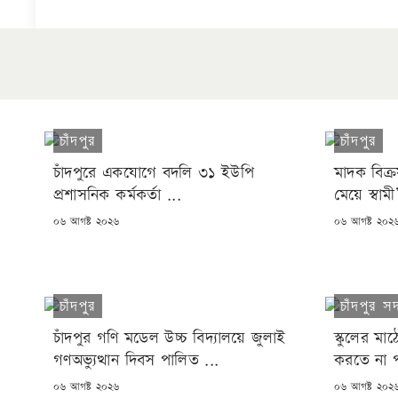
চাঁদপুর
চাঁদপুর
চাঁদপুরে একযোগে বদলি ৩১ ইউপি
মাদক বিক্
প্রশাসনিক কর্মকর্তা ...
মেয়ে স্বাম
POSTED
POSTED
০৬ আগষ্ট ২০২৬
০৬ আগষ্ট ২০২
ON
ON
চাঁদপুর
চাঁদপুর স
চাঁদপুর গণি মডেল উচ্চ বিদ্যালয়ে জুলাই
স্কুলের ম
গণঅভ্যুত্থান দিবস পালিত ...
করতে না প
POSTED
POSTED
০৬ আগষ্ট ২০২৬
০৬ আগষ্ট ২০২