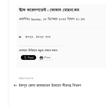
স্টাফ করেসপন্ডেন্ট | ফোকাস মোহনা.কম
প্রকাশিতঃ
Saturday, ১৩ ডিসেম্বার ২০২৫ বিকাল ২০:৪৮
CATEGORIES
চাঁদপুর
,
চাঁদপুর সদর
সোশ্যাল মিডিয়ার বন্ধুরা শেয়ার করুন
Print
Post
Previous
PREVIOUS
navigation
Post
চাঁদপুর জেলা জামায়াতের উদ্যোগে শীতবস্ত্র বিতরণ