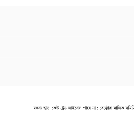
সদস্য ছাড়া কেউ ট্রেড লাই‌সেন্স পাবে না: রেস্তোঁরা মালিক সম