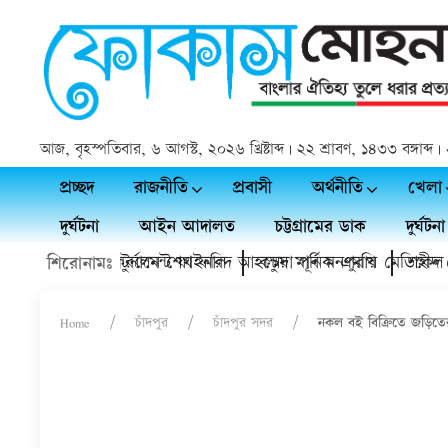
আজ, বৃহস্পতিবার, ৬ আগস্ট, ২০২৬ খ্রিষ্টাব্দ | ২২ শ্রাবণ, ১৪৩৩ বঙ্গাব
প্রচ্ছদ
রাজনীতি
প্রবাসী
অর্থনীতি
খেলা
দুর্ঘটনা
আইন আদালত
চট্টগ্রামের ডাক
দুর্ঘটনা
প্রীতি ফুটবল টুর্নামেন্ট ফাইনাল
ফের মাঠ উদ্বোধন করলেন শেখ ফরিদ আহম্মেদ মানিক এমপি
কচুয়া পূর্ব মনপুরায় মেডিকেল ক্যা
শহীদ প্রেস
শিরোনামঃ
Home
চাঁদপুর
চাঁদপুর সদর
নকল বই বিক্রিতে জড়িতের