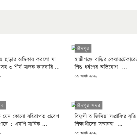
চাঁদপুর
রয় ছাড়ার অঙ্গিকার করলো মা
হাজীগঞ্জে বাড়ির কেয়ারটেকারের
ী’সহ ৩ শীর্ষ মাদক কারবারি ...
শিশু ধর্ষণের অভিযোগ ...
POSTED
৬
০৬ আগষ্ট ২০২৬
ON
দর
চাঁদপুর সদর
াঠে যেন কোনো বহিরাগত প্রবেশ
বিষ্ণুদী আজিমিয়া সপ্রাবি'র বৃত্তি প
ারে : এমপি মানিক ...
শিক্ষার্থীদের সম্মাননা ...
POSTED
৬
০৫ আগষ্ট ২০২৬