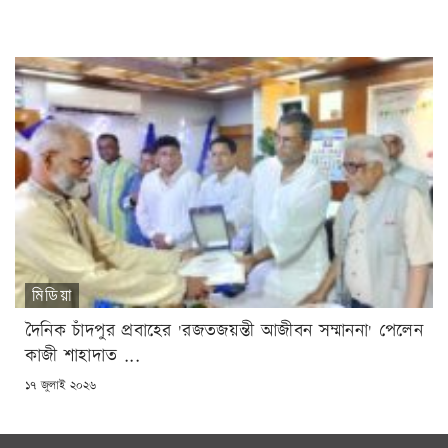
মিডিয়া
দৈনিক চাঁদপুর প্রবাহের 'রজতজয়ন্তী আজীবন সম্মাননা' পেলেন
কাজী শাহাদাত ...
POSTED
১৭ জুলাই ২০২৬
ON