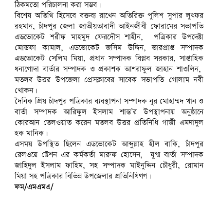
ঠিকমতো পরিচালনা করা সম্ভব।
বিশেষ অতিথি হিসেবে বক্তব্য রাখেন অতিরিক্ত পুলিশ সুপার লুৎফর
রহমান, চাঁদপুর জেলা জাতীয়তাবাদী আইনজীবী ফোরামের সভাপতি
এডভোকেট শরীফ মাহমুদ ফেরদৌস শাহীন, পত্রিকার উপদেষ্টা
মোস্তফা কামাল, এডভোকেট জসিম উদ্দিন, ভারপ্রাপ্ত সম্পাদক
এডভোকেট সেলিম মিয়া, প্রধান সম্পাদক বিপ্লব সরকার, সাপ্তাহিক
ধনাগোদা বার্তার সম্পাদক ও প্রকাশক আশরাফুল জাহান শাওলিন,
মতলব উত্তর উপজেলা প্রেসক্লাবের সাবেক সভাপতি গোলাম নবী
খোকন।
দৈনিক প্রিয় চাঁদপুর পত্রিকার ব্যবস্থাপনা সম্পাদক নুর মোহাম্মদ খান ও
বার্তা সম্পাদক আরিফুল ইসলাম শান্ত’র উপস্থাপনায় অনুষ্ঠানে
কোরআন তেলওয়াত করেন মতলব উত্তর প্রতিনিধি গাজী এমদাদুল
হক মানিক।
এসময় উপস্থিত ছিলেন এডভোকেট আব্দুল্লাহ হীল বাকি, চাঁদপুর
রেলওয়ে স্টেশন এর কর্মকর্তা মারুফ হোসেন, যুগ্ম বার্তা সম্পাদক
জাহিদুল ইসলাম ফাহিম, সহ সম্পাদক মাইনুদ্দিন চৌধুরী, রোমান
মিয়া সহ পত্রিকার বিভিন্ন উপজেলার প্রতিনিধিগণ।
ফম/এমএমএ/