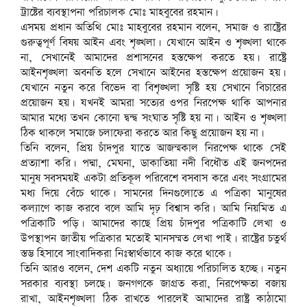
ট্রাষ্টের ব্যবস্থাপনা পরিচালক মোঃ মাহবুবের রহমান।
এসময় প্রধান অতিথি মোঃ মাহবুবের রহমান বলেন, সমাজ ও রাষ্ট্রের
গুরুত্বপূর্ণ বিষয় আইন এবং শৃঙ্খলা। যেখানে আইন ও শৃঙ্খলা থাকে
না, সেখানেই আমাদের প্রশাসনের হস্তক্ষেপ করতে হয়। রাষ্ট্রে
আইনশৃঙ্খলা অবনতি হলে সেখানে আইনের হস্তক্ষেপ প্রয়োজন হয়।
যেখানে নতুন করে বিভেদ বা বিশৃঙ্খলা সৃষ্টি হয় সেখানে বিচারের
প্রয়োজন হয়। যখনই আমরা সত্যের ওপর নিরপেক্ষ থাকি আপনার
আমার মধ্যে তখন কোনো দ্বন্দ্ব সংঘাত সৃষ্টি হয় না। আইন ও শৃঙ্খলা
ঠিক থাকলে সমাজে চলাফেরা করতে আর কিছু প্রয়োজন হয় না।
তিনি বলেন, প্রিয় চাঁদপুর যাতে আজন্মকাল নিরপেক্ষ থাকে সেই
প্রত্যাশা করি। পদ্মা, মেঘনা, ডাকাতিয়া নদী বিধৌত এই জনপদের
মানুষ সবসময়ই একটা প্রতিকূল পরিবেশে বসবাস করে এবং সংগ্রামের
মধ্য দিয়ে বেঁচে থাকে। সামনের দিনগুলোতে এ পত্রিকা মানুষের
কল্যাণে কাজ করবে বলে আমি দৃঢ় বিশ্বাস করি। আমি নিয়মিত এ
পত্রিকাটি পড়ি। আমাদের কাছে প্রিয় চাঁদপুর পত্রিকাটি লেখা ও
উপস্থাপন জাতীয় পত্রিকার মতোই মানসম্মত লেখা পাই। রাষ্ট্রের চতুর্থ
স্তম্ভ হিসাবে সাংবাদিকরা নিঃস্বার্থভাবে কাজ করে থাকে।
তিনি আরও বলেন, দেশ একটি নতুন অধ্যায়ে পরিচালিত হচ্ছে। নতুন
সরকার ব্যবস্থা চলছে। জনগণকে জাগ্রত করা, নিরপেক্ষতা বজায়
রাখা, আইনশৃঙ্খলা ঠিক রাখতে পারলেই আমাদের রাষ্ট্র কাঠামো