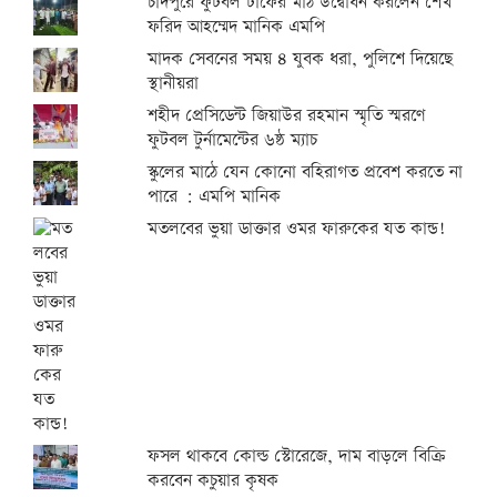
চাঁদপুরে ফুটবল টার্ফের মাঠ উদ্বোধন করলেন শেখ
ফরিদ আহম্মেদ মানিক এমপি
মাদক সেবনের সময় ৪ যুবক ধরা, পুলিশে দিয়েছে
স্থানীয়রা
শহীদ প্রেসিডেন্ট জিয়াউর রহমান স্মৃতি স্মরণে
ফুটবল টুর্নামেন্টের ৬ষ্ঠ ম্যাচ
স্কুলের মাঠে যেন কোনো বহিরাগত প্রবেশ করতে না
পারে : এমপি মানিক
মতলবের ভুয়া ডাক্তার ওমর ফারুকের যত কান্ড!
ফসল থাকবে কোল্ড স্টোরেজে, দাম বাড়লে বিক্রি
করবেন কচুয়ার কৃষক