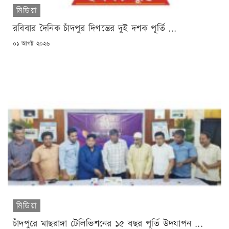
মিডিয়া
রবিবার দৈনিক চাঁদপুর দিগন্তের দুই দশক পূর্তি ...
POSTED
০১ আগষ্ট ২০২৬
ON
মিডিয়া
চাঁদপুরে মাছরাঙ্গা টেলিভিশনের ১৫ বছর পূর্তি উদযাপন ...