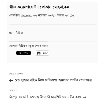
স্টাফ করেসপন্ডেন্ট | ফোকাস মোহনা.কম
প্রকাশিতঃ
Saturday, ২২ নভেম্বার ২০২৫ বিকাল ২৩:১২
CATEGORIES
মিডিয়া
সোশ্যাল মিডিয়ার বন্ধুরা শেয়ার করুন
Print
Post
Previous
PREVIOUS
navigation
Post
দেড় হাজার বাইক নিয়ে ফরিদগঞ্জে জামায়াত প্রার্থীর শোভাযাত্রা
Next
NEXT
Post
চাঁদপুর সরকারি কলেজে ইসলামী ছাত্রশিবিরের নবীন বরণ