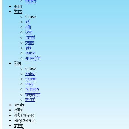
মহাকাশ
কলাম
ফিচার
Close
ধর্ম
নারী
পেশা
পরামর্শ
ভ্রমন
কৃষি
ফ্যাশন
এক্সক্লুসিভ
বিবিধ
Close
মতামত
গৃহসজ্জা
চাকরি
অন্যরকম
রান্নাবান্না
রুপচর্চা
অপরাধ
দুর্ঘটনা
আইন আদালত
চট্টগ্রামের ডাক
দুর্ঘটনা