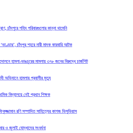
রাণ, চাঁদপুরে শহিদ পরিবারগুলোর কান্না থামেনি
র ‘ভাণ্ডার’, চাঁদপুর শহরে নারী মাদক কারবারি আটক
ন্দোলনে হামলা-ভাঙচুরের মামলায় ৩৭৮ জনের বিরুদ্ধে চার্জশিট
োধী অভিযানে হামলায় প্রবাসীর মৃত্যু
াথমিক বিদ্যালয়ে নেই প্রধান শিক্ষক
িকুজ্জামান রণি সম্পাদিত সাহিত্যের কাগজ ভিসুভিয়াস
িবার ও জুলাই যোদ্ধাদের সংবর্ধনা