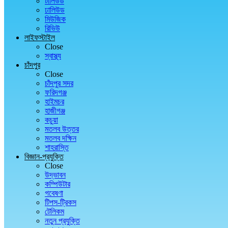
টালিউড
ঢালিউড
মিউজিক
রিভিউ
লাইফস্টাইল
Close
স্বাস্থ্য
চাঁদপুর
Close
চাঁদপুর সদর
ফরিদগঞ্জ
হাইমচর
হাজীগঞ্জ
কচুয়া
মতলব উত্তর
মতলব দক্ষিন
শাহরাস্তি
বিজ্ঞান-প্রযুক্তি
Close
উদ্ভাবন
কম্পিউটার
গবেষণা
টিপস-ট্রিকস
টেলিকম
নতুন প্রযুক্তি