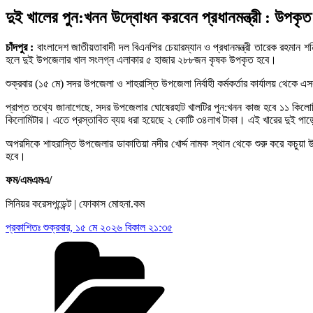
দুই খালের পুন:খনন উদ্বোধন করবেন প্রধানমন্ত্রী : উপকৃ
চাঁদপুর :
বাংলাদেশ জাতীয়তাবাদী দল বিএনপির চেয়ারম্যান ও প্রধানমন্ত্রী তারেক রহমান শ
হলে দুই উপজেলার খাল সংলগ্ন এলাকার ৫ হাজার ২৮৮জন কৃষক উপকৃত হবে।
শুক্রবার (১৫ মে) সদর উপজেলা ও শাহরাস্তি উপজেলা নির্বাহী কর্মকর্তার কার্যালয় থেকে 
প্রাপ্ত তথ্যে জানাগেছে, সদর উপজেলার ঘোষেরহাট খালটির পুন:খনন কাজ হবে ১১ কিলোমিটা
কিলোমিটার। এতে প্রস্তাবিত ব্যয় ধরা হয়েছে ২ কোটি ৩৪লাখ টাকা। এই খারের দুই প
অপরদিকে শাহরাস্তি উপজেলার ডাকাতিয়া নদীর খোর্দ্দ নামক স্থান থেকে শুরু করে কচু
হবে।
ফম/এমএমএ/
সিনিয়র করেসপন্ডেন্ট | ফোকাস মোহনা.কম
প্রকাশিতঃ
শুক্রবার, ১৫ মে ২০২৬ বিকাল ২১:৩৫
Categories