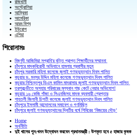
রাজধানী
অস্ট্রোলিয়া
আফ্রিকা
আমেরিকা
আরব বিশ্ব
ইউরোপ
এশিয়া
শিরোনামঃ
বিষ্ণুদী আজিমিয়া সপ্রাবি'র বৃত্তি প্রাপ্ত শিক্ষার্থীদের সম্মাননা
চাঁদপুরে মাদকবিরোধী অভিযানে হামলায় প্রবাসীর মৃত্যু
চাঁদপুর সরকারি মহিলা কলেজে জুলাই গণঅভ্যুত্থান দিবস পালিত
কচুয়ার ড. মনসুর উদ্দিন মহিলা কলেজে গণঅভ্যুত্থান দিবস পালিত
কচুয়ার নিশ্চিন্তপুর ডিএস কামিল মাদরাসায় জুলাই গণঅভ্যুত্থান দিবস পালিত
তরপুরচন্ডীতে অসহায় পরিবারের মূল্যবান গাছ কেটে নেয়ার অভিযোগ!
কচুয়ায় ১৬ কেজি গাঁজা ও সিএনজিসহ মাদক ব্যবসায়ী গ্রেপ্তার
শাহতলী জিলানী চিশতী কলেজে জুলাই গণঅভ্যুত্থান দিবস পালিত
চাঁদপুরে ইসলামী আন্দোলনের সমাবেশ ও গণমিছিল
চাঁদপুরে জুলাই গণঅভ্যুত্থানের দ্বিতীয় বর্ষে শিবিরের ‘বিজয়ের দৌড়’
Home
অর্থনীতি
দুই খালের পুন:খনন উদ্বোধন করবেন প্রধানমন্ত্রী : উপকৃত হবে ৫ হাজার কৃষক