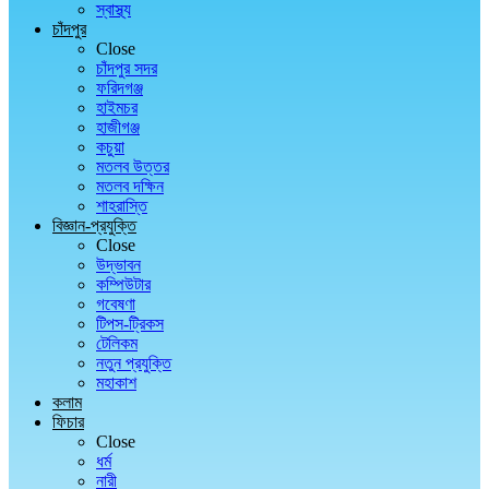
স্বাস্থ্য
চাঁদপুর
Close
চাঁদপুর সদর
ফরিদগঞ্জ
হাইমচর
হাজীগঞ্জ
কচুয়া
মতলব উত্তর
মতলব দক্ষিন
শাহরাস্তি
বিজ্ঞান-প্রযুক্তি
Close
উদ্ভাবন
কম্পিউটার
গবেষণা
টিপস-ট্রিকস
টেলিকম
নতুন প্রযুক্তি
মহাকাশ
কলাম
ফিচার
Close
ধর্ম
নারী