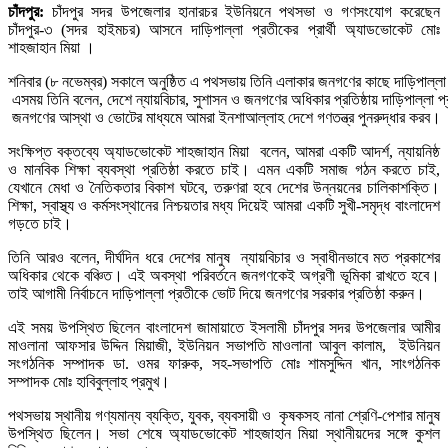
চাঁদপুর:
চাঁদপুর সদর উপজেলার হানারচর ইউনিয়নে পথসভা ও গণসংযোগ করেছেন
চাঁদপুর-৩ (সদর হাইমচর) আসনে দাড়িপাল্লা প্রতীকের প্রার্থী অ্যাডভোকেট মোঃ
শাহজাহান মিয়া ।
শনিবার (৮ নভেম্বর) সকালে অনুষ্ঠিত এ পথসভায় তিনি এলাকার জনগণের কাছে দাড়িপাল্লা 
এসময় তিনি বলেন, দেশে ন্যায়বিচার, সুশাসন ও জনগণের অধিকার প্রতিষ্ঠায় দাড়িপাল্লা 
জনগণের আস্থা ও ভোটের মাধ্যমে আমরা ইনশাআল্লাহ দেশে গণতন্ত্র পুনরুদ্ধার করব।
সংক্ষিপ্ত বক্তব্যে অ্যাডভোকেট শাহজাহান মিয়া বলেন, আমরা একটি আদর্শ, ন্যায়নিষ্ঠ
ও মানবিক শিক্ষা ব্যবস্থা প্রতিষ্ঠা করতে চাই। এমন একটি সমাজ গঠন করতে চাই,
যেখানে মেধা ও নৈতিকতার বিকাশ ঘটবে, তরুণরা হবে দেশের উন্নয়নের চালিকাশক্তি।
শিক্ষা, স্বাস্থ্য ও কর্মসংস্থানের নিশ্চয়তার মধ্য দিয়েই আমরা একটি সুখী-সমৃদ্ধ বাংলাদেশ
গড়তে চাই।
তিনি আরও বলেন, দীর্ঘদিন ধরে দেশের মানুষ ন্যায়বিচার ও স্বাধীনভাবে মত প্রকাশের
অধিকার থেকে বঞ্চিত। এই অবস্থা পরিবর্তনে জনগণকেই অগ্রণী ভূমিকা রাখতে হবে।
তাই আগামী নির্বাচনে দাড়িপাল্লা প্রতীকে ভোট দিয়ে জনগণের সরকার প্রতিষ্ঠা করুন।
এই সময় উপস্থিত ছিলেন বাংলাদেশ জামায়াতে ইসলামী চাঁদপুর সদর উপজেলার আমীর
মাওলানা আফসার উদ্দিন মিয়াজী, ইউনিয়ন সভাপতি মাওলানা আবুল কালাম, ইউনিয়ন
সংগঠনিক সম্পাদক ডা. ওমর ফারুক, সহ-সভাপতি মোঃ শামসুদ্দিন খান, সাংগঠনিক
সম্পাদক মোঃ হাবিবুল্লাহ প্রমুখ।
পথসভায় স্থানীয় গণ্যমান্য ব্যক্তি, যুবক, ব্যবসায়ী ও কৃষকসহ নানা শ্রেণি-পেশার মানুষ
উপস্থিত ছিলেন। সভা শেষে অ্যাডভোকেট শাহজাহান মিয়া স্থানীয়দের সঙ্গে কুশল