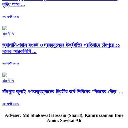
বৃদ্ধি পাবে ...
Posted
০৭ আগষ্ট ২০২৬
on
রাজনীতি
জ্বালানি-গ্যাস সংকট ও দ্রব্যমূল্যের ঊর্ধ্বগতির প্রতিবাদে চাঁদপুরে ১১
দলের স্মারকলিপি ...
Posted
০৬ আগষ্ট ২০২৬
on
রাজনীতি
চাঁদপুরে জুলাই গণঅভ্যুত্থানের দ্বিতীয় বর্ষে শিবিরের ‘বিজয়ের দৌড়’ ...
Posted
০৫ আগষ্ট ২০২৬
on
Adviser: Md Shakawat Hossain (Sharif), Kamruzzaman Ibne
Amin, Sawkat Ali