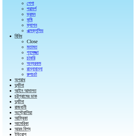
পেশা
পরামর্শ
ভ্রমন
কৃষি
ফ্যাশন
এক্সক্লুসিভ
বিবিধ
Close
মতামত
গৃহসজ্জা
চাকরি
অন্যরকম
রান্নাবান্না
রুপচর্চা
অপরাধ
দুর্ঘটনা
আইন আদালত
চট্টগ্রামের ডাক
দুর্ঘটনা
রাজধানী
অস্ট্রোলিয়া
আফ্রিকা
আমেরিকা
আরব বিশ্ব
ইউরোপ