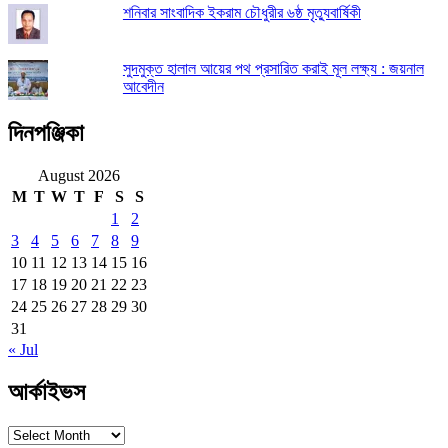
শনিবার সাংবাদিক ইকরাম চৌধুরীর ৬ষ্ঠ মৃত্যুবার্ষিকী
সুদমুক্ত হালাল আয়ের পথ প্রসারিত করাই মূল লক্ষ্য : জয়নাল
আবেদীন
দিনপঞ্জিকা
August 2026
M
T
W
T
F
S
S
1
2
3
4
5
6
7
8
9
10
11
12
13
14
15
16
17
18
19
20
21
22
23
24
25
26
27
28
29
30
31
« Jul
আর্কাইভস
আর্কাইভস