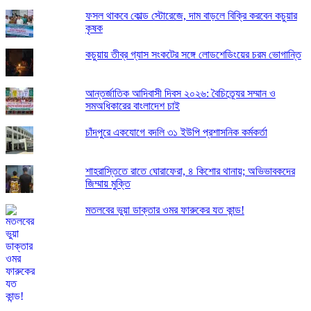
ফসল থাকবে কোল্ড স্টোরেজে, দাম বাড়লে বিক্রি করবেন কচুয়ার
কৃষক
কচুয়ায় তীব্র গ্যাস সংকটের সঙ্গে লোডশেডিংয়ের চরম ভোগান্তি
আন্তর্জাতিক আদিবাসী দিবস ২০২৬: বৈচিত্র্যের সম্মান ও
সমঅধিকারের বাংলাদেশ চাই
চাঁদপুরে একযোগে বদলি ৩১ ইউপি প্রশাসনিক কর্মকর্তা
শাহরাস্তিতে রাতে ঘোরাফেরা, ৪ কিশোর থানায়; অভিভাবকদের
জিম্মায় মুক্তি
মতলবের ভুয়া ডাক্তার ওমর ফারুকের যত কান্ড!