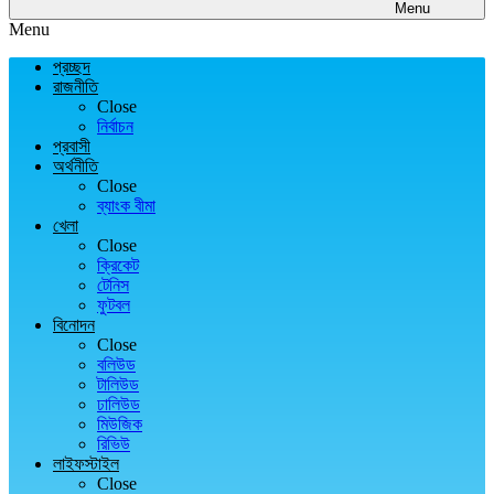
Menu
Menu
প্রচ্ছদ
রাজনীতি
Close
নির্বাচন
প্রবাসী
অর্থনীতি
Close
ব্যাংক বীমা
খেলা
Close
ক্রিকেট
টেনিস
ফুটবল
বিনোদন
Close
বলিউড
টালিউড
ঢালিউড
মিউজিক
রিভিউ
লাইফস্টাইল
Close