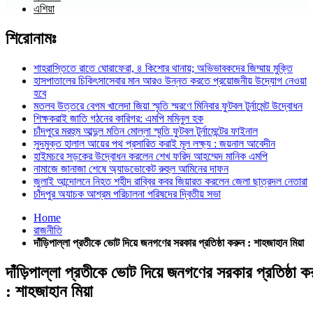
এশিয়া
শিরোনামঃ
শাহরাস্তিতে রাতে ঘোরাফেরা, ৪ কিশোর থানায়; অভিভাবকদের জিম্মায় মুক্তি
হাসপাতালের চিকিৎসাসেবার মান আরও উন্নত করতে প্রয়োজনীয় উদ্যোগ নেওয়া
হবে
মতলব উত্তরে বেগম খালেদা জিয়া স্মৃতি স্মরণে মিনিবার ফুটবল টুর্নামেন্ট উদ্বোধন
শিক্ষকরাই জাতি গঠনের কারিগর: এমপি মমিনুল হক
চাঁদপুরে মরহুম আব্দুল মতিন মোল্লা স্মৃতি ফুটবল টুর্নামেন্টের ফাইনাল
সুদমুক্ত হালাল আয়ের পথ প্রসারিত করাই মূল লক্ষ্য : জয়নাল আবেদীন
হাইমচরে সড়কের উদ্বোধন করলেন শেখ ফরিদ আহম্মেদ মানিক এমপি
নামাজে জানাজা শেষে অ্যাডভোকেট রুহুল আমিনের দাফন
জুলাই আন্দোলনে নিহত শহীদ রাব্বির কবর জিয়ারত করলেন জেলা ছাত্রদল নেতারা
চাঁদপুর অযাচক আশ্রম পরিচালনা পরিষদের দ্বিতীয় সভা
Home
রাজনীতি
দাঁড়িপাল্লা প্রতীকে ভোট দিয়ে জনগণের সরকার প্রতিষ্ঠা করুন : শাহজাহান মিয়া
দাঁড়িপাল্লা প্রতীকে ভোট দিয়ে জনগণের সরকার প্রতিষ্ঠা ক
: শাহজাহান মিয়া