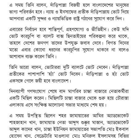
এ সময় তিনি বলেন, দাঁড়িপাল্লা বিজয়ী হলে বাংলাদেশের মানুষের
ভাগ্য পরিবর্তন হবে। ন্যায় ও ইনসাফের প্রতীক দাঁড়িপাল্লায় ভোট দিয়ে
আপনারা একটি সুন্দর ও ন্যায়ভিত্তিক রাষ্ট্র গঠনের সুযোগ করে দিন।
এবারের নির্বাচন হবে শান্তিপূর্ণ, গ্রহণযোগ্য ও ভীতিহীন। কেউ যদি
ভোট কারচুপি বা ব্যালট বাক্স ছিনতাইয়ের পরিকল্পনা করে থাকে,
তাহলে দেশের জনগণ তাদের উপযুক্ত জবাব দেবে। বিগত দিনের
মতো এবার কোনো ধরনের কারচুপির সুযোগ থাকবে না বলেও
আশাবাদ ব্যক্ত করেন তিনি।
তিনি আরো বলেন, ভোটাররা দুটি ব্যালটে ভোট দেবেন। দাঁড়িপাল্লা
প্রতীকের পাশাপাশি ‘হ্যাঁ’ ভোট দিবেন। দাঁড়িপাল্লা ও হ্যাঁ ভোট
একসঙ্গে গেলে জয়ী হবে বাংলাদেশ।
দিনব্যাপী গণসংযোগ শেষে বাদ মাগরিব চান্দ্রা বাজারে নেতাকর্মীরা
একটি মিছিল করেন। মিছিলটি চান্দ্রা বাজার থেকে শুরু হয়ে চৌরাস্তা
এলাকায় এসে সংক্ষিপ্ত আলোচনা সভার মাধ্যমে শেষ হয়।
এ সময় উপস্থিত ছিলেন শহর জামায়াতের আমির অ্যাডভোকেট
শাহজাহান খান, জামায়াত নেতা আব্দুস শুক্কুর মাস্তান, অ্যাডভোকেট
আব্দুল কাদের খান, চান্দ্রা ইউনিয়ন জামায়াতের সভাপতি মোঃ ইকবাল
হোসেন খান, সেক্রেটারি মাওলানা মোঃ মনিরুল ইসলামসহ বিভিন্ন