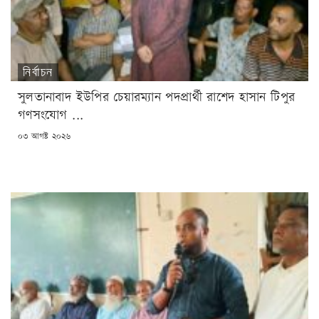
নির্বাচন
সুলতানাবাদ ইউপির চেয়ারম্যান পদপ্রার্থী রাশেদ হাসান টিপুর
গণসংযোগ ...
POSTED
০৩ আগষ্ট ২০২৬
ON