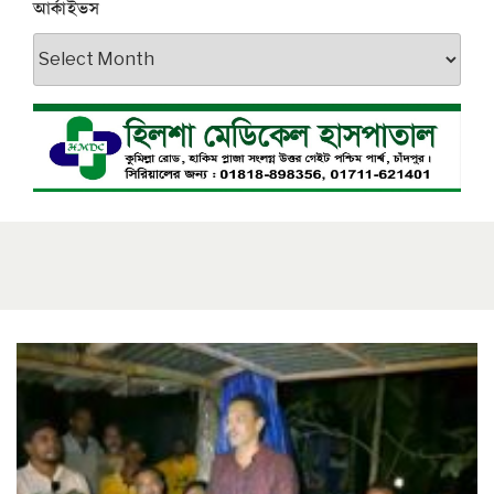
আর্কাইভস
আর্কাইভস