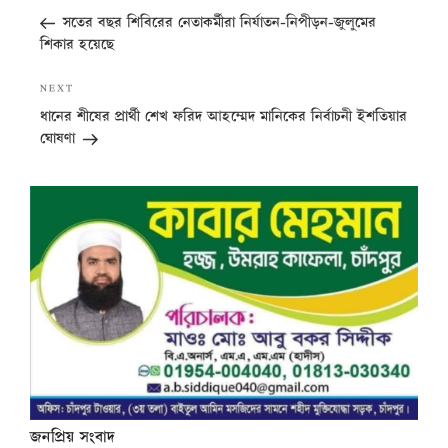
navigation
Post
সতের বছর শিবিরের নেতাকর্মীরা নির্যাতন-নিপীড়ন-জুলুমের
শিকার হয়েছে
Next
NEXT
Post
ধানের শীষের প্রার্থী শেখ ফরিদ আহম্মেদ মানিকের নির্বাচনী ইশতিয়ার
ঘোষণা
জনপ্রিয় সংবাদ