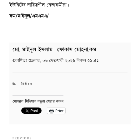
ইউনিটের দায়িত্বশীল নেতাকর্মীরা।
ফম/মাইনুল/এমএমএ/
মো. মাইনুল ইসলাম | ফোকাস মোহনা.কম
প্রকাশিতঃ
শুক্রবার, ০৬ ফেব্রুয়ারী ২০২৬ বিকাল ২১:৫১
CATEGORIES
নির্বাচন
সোশ্যাল মিডিয়ার বন্ধুরা শেয়ার করুন
Print
Post
Previous
PREVIOUS