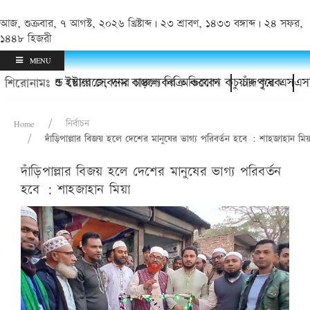
আজ, শুক্রবার, ৭ আগস্ট, ২০২৬ খ্রিষ্টাব্দ | ২৩ শ্রাবণ, ১৪৩৩ বঙ্গাব্দ | ২৪ সফর,
১৪৪৮ হিজরী
MENU
 হয়রানি ও ইয়াবা সেবনের চাঞ্চল্যকর অভিযোগ
কোল্ড স্টোরেজে, দাম বাড়লে বিক্রি করবেন কচুয়ার কৃষক
চাঁদপুরে এসএসসি ৯৭ 
শিরোনামঃ
Home
নির্বাচন
দাঁড়িপাল্লার বিজয় হলে দেশের মানুষের ভাগ্য পরিবর্তন হবে : শাহজাহান মিয়
দাঁড়িপাল্লার বিজয় হলে দেশের মানুষের ভাগ্য পরিবর্তন
হবে : শাহজাহান মিয়া