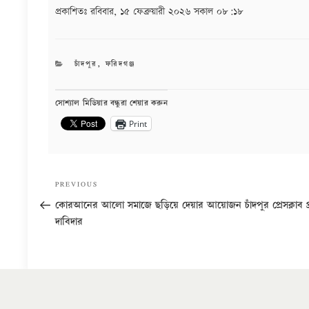
প্রকাশিতঃ
রবিবার, ১৫ ফেব্রুয়ারী ২০২৬ সকাল ০৮:১৮
CATEGORIES
চাঁদপুর
,
ফরিদগঞ্জ
সোশ্যাল মিডিয়ার বন্ধুরা শেয়ার করুন
Print
Post
Previous
PREVIOUS
navigation
Post
কোরআনের আলো সমাজে ছড়িয়ে দেয়ার আয়োজন চাঁদপুর প্রেসক্লাব প
দাবিদার