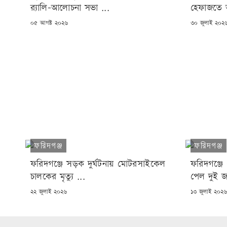
র‍্যালি-আলোচনা সভা ...
হেফাজতে আ
POSTED
POSTED
০৫ আগষ্ট ২০২৬
৩০ জুলাই ২০২
ON
ON
ফরিদগঞ্জ
ফরিদগঞ্জ
ফরিদগঞ্জে সড়ক দুর্ঘটনায় মোটরসাইকেল
ফরিদগঞ্জে এ
চালকের মৃত্যু ...
পেল দুই 
POSTED
POSTED
২২ জুলাই ২০২৬
১৩ জুলাই ২০২
ON
ON