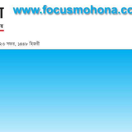
্দ | ২৩ সফর, ১৪৪৮ হিজরী