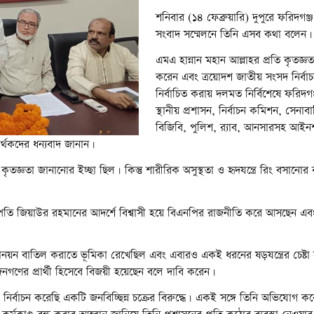
শনিবার (১৪ ফেব্রুয়ারি) দুপুরে ফরিদগঞ্জ 
সংবাদ সম্মেলনে তিনি এসব কথা বলেন।
এমএ হান্নান মহান আল্লাহর প্রতি কৃতজ্ঞত
করেন এবং ত্রয়োদশ জাতীয় সংসদ নির্বা
নির্বাচিত করায় দলমত নির্বিশেষে ফরিদগঞ
স্থানীয় প্রশাসন, নির্বাচন কমিশন, সেনাবা
বিজিবি, পুলিশ, র‌্যাব, আনসারসহ আইনশ
মর্থকদের ধন্যবাদ জানান।
তজ্ঞতা জানানোর ইচ্ছা ছিল। কিন্তু শারীরিক অসুস্থতা ও হৃদযন্ত্রে রিং বসানোর
্ট্রপতি জিয়াউর রহমানের আদর্শে বিশ্বাসী হয়ে বিএনপির রাজনীতি করে আসছেন এব
য়ন বাতিল করাতে ভূমিকা রেখেছিল এবং এবারও একই ধরনের ষড়যন্ত্রের চেষ্টা
জনগণের প্রার্থী হিসেবে বিজয়ী হয়েছেন বলে দাবি করেন।
নির্বাচন করেছি একটি জনবিচ্ছিন্ন চক্রের বিরুদ্ধে। একই সঙ্গে তিনি অভিযোগ 