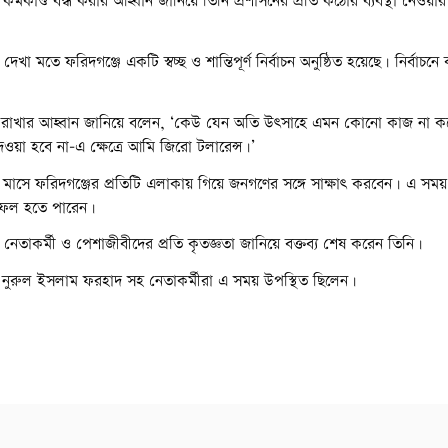
র্মকাণ্ড বন্ধ করার আহ্বান জানিয়ে তিনি প্রশাসনের প্রতি কঠোর ব্যবস্থা নেওয়া
খা মতে ফরিদগঞ্জে একটি স্বচ্ছ ও শান্তিপূর্ণ নির্বাচন অনুষ্ঠিত হয়েছে। নির্বাচনে
 বজায় রাখার আহ্বান জানিয়ে বলেন, ‘কেউ যেন অতি উৎসাহে এমন কোনো কাজ না ক
ওয়া হবে না-এ ক্ষেত্রে আমি জিরো টলারেন্স।’
 মাসে ফরিদগঞ্জের প্রতিটি এলাকায় গিয়ে জনগণের সঙ্গে সাক্ষাৎ করবেন। এ সময়
 সফল হতে পারেন।
েতাকর্মী ও পেশাজীবীদের প্রতি কৃতজ্ঞতা জানিয়ে বক্তব্য শেষ করেন তিনি।
দক নুরুল ইসলাম ফরহাদ সহ নেতাকর্মীরা এ সময় উপস্থিত ছিলেন।