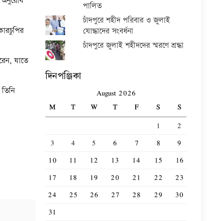
র অনুরোধ
পালিত
চাঁদপুরে শহীদ পরিবার ও জুলাই
 কারচুপির
যোদ্ধাদের সংবর্ধনা
চাঁদপুরে জুলাই শহীদদের স্মরণে শ্রদ্ধা
রেন, যাতে
দিনপঞ্জিকা
 তিনি
August 2026
M
T
W
T
F
S
S
1
2
3
4
5
6
7
8
9
10
11
12
13
14
15
16
17
18
19
20
21
22
23
24
25
26
27
28
29
30
31