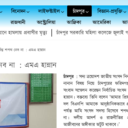
বিনোদন
লাইফস্টাইল
চাঁদপুর
বিজ্ঞান-প্রযুক্তি
রাজধানী
অস্ট্রোলিয়া
আফ্রিকা
আমেরিকা
আর
লায় প্রবাসীর মৃত্যু
চাঁদপুর সরকারি মহিলা কলেজে জুলাই গণঅভ্যু
যন্ত শপথ নেব না : এমএ হান্নান
েব না : এমএ হান্নান
চাঁদপুর :
সদ্য ত্রয়োদশ জাতীয় সংসদ নির্
নানান বিষয় নিয়ে চাঁদপুরের ফরিদগঞ্জ
সংবাদ সম্মেলন করেছন নির্বাচিত সংসদ
হান্নান। বক্তব্যে তিনি বলেন ‘আমার প্
দল বিএনপি আমাকে আনুষ্ঠানিকভাবে গ
পর্যন্ত আমি সংসদ সদস্য হিসেবে শপ
না। দলীয় আদর্শ ও রাজনীতির প
আজীবনের অঙ্গীকার অটুট থাকবে।’