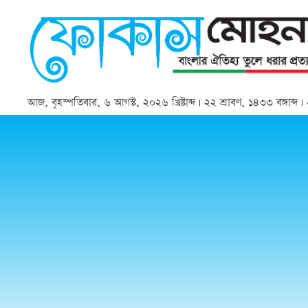
আজ, বৃহস্পতিবার, ৬ আগস্ট, ২০২৬ খ্রিষ্টাব্দ | ২২ শ্রাবণ, ১৪৩৩ বঙ্গাব