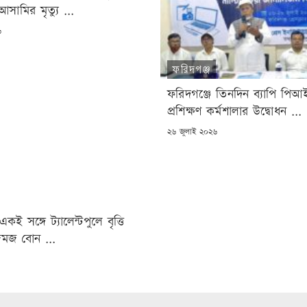
সামির মৃত্যু ...
৬
ফরিদগঞ্জ
ফরিদগঞ্জে তিনদিন ব্যাপি পিআ
প্রশিক্ষণ কর্মশালার উদ্বোধন ...
POSTED
২৬ জুলাই ২০২৬
ON
কই সঙ্গে ট্যালেন্টপুলে বৃত্তি
জমজ বোন ...
৬