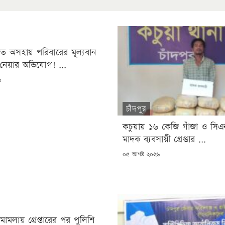
তে অসহায় পরিবারের মূল্যবান
নেয়ার অভিযোগ! ...
৬
চাঁদপুর
কচুয়ায় ১৬ কেজি গাঁজা ও সি
মাদক ব্যবসায়ী গ্রেপ্তার ...
POSTED
০৫ আগষ্ট ২০২৬
ON
র মামলায় গ্রেপ্তারের পর পুলিশি