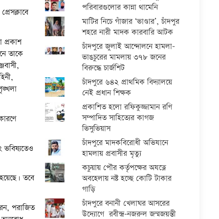
পরিবারগুলোর কান্না থামেনি
প্রেসক্লাবে
মাটির নিচে গাঁজার ‘ভাণ্ডার’, চাঁদপুর
শহরে নারী মাদক কারবারি আটক
া প্রকাশ
চাঁদপুরে জুলাই আন্দোলনে হামলা-
চনে তাকে
ভাঙচুরের মামলায় ৩৭৮ জনের
্জবাসী,
বিরুদ্ধে চার্জশিট
হিনী,
চাঁদপুরে ৬৪২ প্রাথমিক বিদ্যালয়ে
ৃঙ্খলা
নেই প্রধান শিক্ষক
প্রকাশিত হলো রফিকুজ্জামান রণি
সম্পাদিত সাহিত্যের কাগজ
 কারণে
ভিসুভিয়াস
চাঁদপুরে মাদকবিরোধী অভিযানে
ং ভবিষ্যতেও
হামলায় প্রবাসীর মৃত্যু
কচুয়ায় পৌর কর্তৃপক্ষের অযত্নে
 হয়েছে। তবে
অবহেলায় নষ্ট হচ্ছে কোটি টাকার
গাড়ি
চাঁদপুরে বনানী খেলাঘর আসরের
করেন, পরাজিত
উদ্যোগে রবীন্দ্র-নজরুল জন্মজয়ন্তী