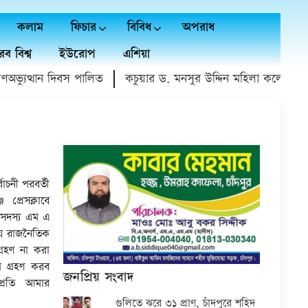
কলাম
ফিচার
বিবিধ
অপরাধ
ব বিশ্ব
ইউরোপ
এশিয়া
ত্থান দিবস পালিত
কচুয়ার ড. মনসুর উদ্দিন মহিলা কলেজে গণঅভ্যু
বাচনী পরবর্তী
 প্রেসক্লাবে
 সদস্য এম এ
রিয় রাজনৈতিক
্রহণ না করা
থ গ্রহণ করব
জনপ্রিয় সংবাদ
্রতি আমার
গুলিতে ঝরে ৩১ প্রাণ, চাঁদপুরে শহিদ