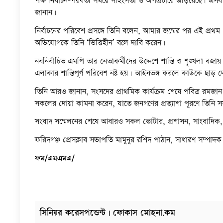
পক্ষ নির্বাচন-পরবর্তী সময়ে সহিংসতা ও অপপ্রচারে জড়িয়েছে। এসব ক
জানান।
নির্বাচনের পরিবেশ প্রসঙ্গে তিনি বলেন, আমার জন্মের পর এই প্রথম দে
অভিযোগকে তিনি ‘ভিত্তিহীন’ বলে দাবি করেন।
নবনির্বাচিত এমপি তার নেতাকর্মীদের উদ্দেশে শান্তি ও শৃঙ্খলা
এলাকার শান্তিপূর্ণ পরিবেশ নষ্ট হয়। আইনভঙ্গ করলে কাউকে ছাড় দে
তিনি আরও জানান, সংসদের প্রাথমিক কার্যক্রম শেষে পবিত্র রমজান
সকলের দোয়া কামনা করেন, যাতে জনগণের প্রত্যাশা পূরণে তিনি
সংবাদ সম্মেলনের শেষে আবারও সকল ভোটার, প্রশাসন, সাংবাদিক, ন
ফরিদগঞ্জ প্রেসক্লাব সভাপতি মামুনুর রশিদ পাঠান, সাধারণ সম্পা
ফম/এমএমএ/
সিনিয়র করেসপন্ডেন্ট | ফোকাস মোহনা.কম