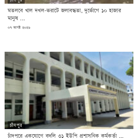
মতলবে খাল দখল-ভরাটে জলাবদ্ধতা, দুর্ভোগে ১০ হাজার
মানুষ ...
POSTED
০৭ আগষ্ট ২০২৬
ON
চাঁদপুর
চাঁদপুরে একযোগে বদলি ৩১ ইউপি প্রশাসনিক কর্মকর্তা ...