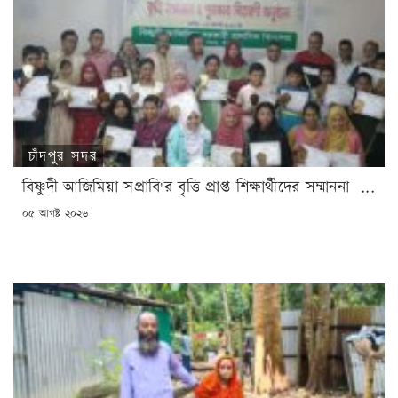
চাঁদপুর সদর
বিষ্ণুদী আজিমিয়া সপ্রাবি'র বৃত্তি প্রাপ্ত শিক্ষার্থীদের সম্মাননা ...
POSTED
০৫ আগষ্ট ২০২৬
ON