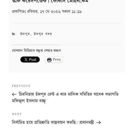
স্টাফ করেসপন্ডেন্ট | ফোকাস মোহনা.কম
প্রকাশিতঃ
রবিবার, ১৭ মে ২০২৬ সকাল ১১:১৯
CATEGORIES
চাঁদপুর
,
চাঁদপুর সদর
সোশ্যাল মিডিয়ার বন্ধুরা শেয়ার করুন
Print
Post
Previous
PREVIOUS
navigation
Post
চিরনিদ্রায় চাঁদপুর রেন্ট এ কার মালিক সমিতির সাবেক সভাপতি
মফিজুল ইসলাম বাচ্চু
Next
NEXT
Post
নির্বাচিত হয়ে প্রতিশ্রুতি বাস্তবায়ন করছি: প্রধানমন্ত্রী