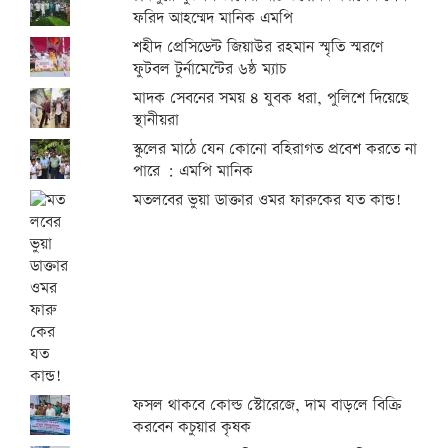
ফরিদ আহম্মেদ মানিক এমপি
শহীদ প্রেসিডেন্ট জিয়াউর রহমান স্মৃতি স্মরণে
ফুটবল টুর্নামেন্টের ৬ষ্ঠ ম্যাচ
মাদক সেবনের সময় ৪ যুবক ধরা, পুলিশে দিয়েছে
স্থানীয়রা
স্কুলের মাঠে যেন কোনো বহিরাগত প্রবেশ করতে না
পারে : এমপি মানিক
মতলবের ভুয়া ডাক্তার ওমর ফারুকের যত কান্ড!
ফসল থাকবে কোল্ড স্টোরেজে, দাম বাড়লে বিক্রি
করবেন কচুয়ার কৃষক