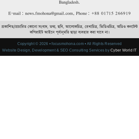
Bangladesh.
E-mail: news.fmohona@gmail.com, Phone: +88 01715 266919
প্রকাশিত/প্রচারিত কোনো সংবাদ, তথ্য, ছবি, আলোকচিত্র, রেখাচিত্র, ভিডিওচিত্র, অডিও কনটেন্ট
কপিরাইট আইনে পূর্বানুমতি ছাড়া ব্যবহার করা যাবে না।
Copyright © 2026 • focusmohona.com • All Rights Reserved
Website Design, Development & SEO Consulting Services by
Cyber World IT