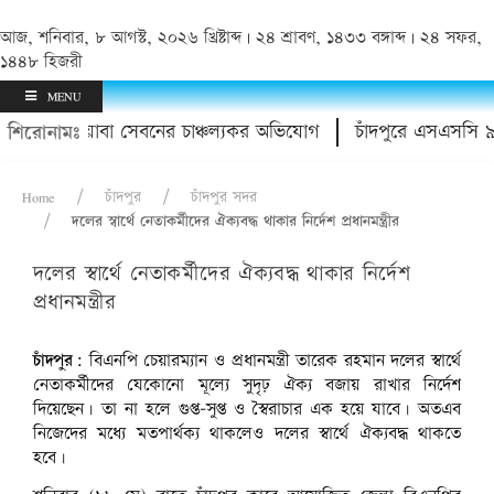
আজ, শনিবার, ৮ আগস্ট, ২০২৬ খ্রিষ্টাব্দ | ২৪ শ্রাবণ, ১৪৩৩ বঙ্গাব্দ | ২৪ সফর,
১৪৪৮ হিজরী
MENU
 ইয়াবা সেবনের চাঞ্চল্যকর অভিযোগ
চাঁদপুরে এসএসসি ৯৭ ও এইচএসস
শিরোনামঃ
Home
চাঁদপুর
চাঁদপুর সদর
দলের স্বার্থে নেতাকর্মীদের ঐক্যবদ্ধ থাকার নির্দেশ প্রধানমন্ত্রীর
দলের স্বার্থে নেতাকর্মীদের ঐক্যবদ্ধ থাকার নির্দেশ
চাঁদপুর জেলা বিএনপির সাংগঠনিক সভায় বক্তব্য দেন দলে
প্রধানমন্ত্রীর
প্রধানমন্ত্রী তারেক রহমান। ছবি: ফোকাস মোহ
চাঁদপুর:
বিএনপি চেয়ারম্যান ও প্রধানমন্ত্রী তারেক রহমান দলের স্বার্থে
নেতাকর্মীদের যেকোনো মূল্যে সুদৃঢ় ঐক্য বজায় রাখার নির্দেশ
দিয়েছেন। তা না হলে গুপ্ত-সুপ্ত ও স্বৈরাচার এক হয়ে যাবে। অতএব
নিজেদের মধ্যে মতপার্থক্য থাকলেও দলের স্বার্থে ঐক্যবদ্ধ থাকতে
হবে।