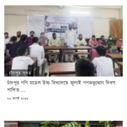
চাঁদপুর সদর
চাঁদপুর গণি মডেল উচ্চ বিদ্যালয়ে জুলাই গণঅভ্যুত্থান দিবস
পালিত ...
POSTED
০৬ আগষ্ট ২০২৬
ON