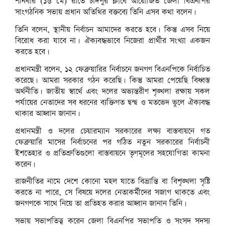
শনিবার (১৬ মে) রাতে চাঁদপুর ক্লাবে আয়োজিত জেলা বিএনপির
সাংগঠনিক সভায় প্রধান অতিথির বক্তব্যে তিনি এসব কথা বলেন।
তিনি বলেন, স্থানীয় নির্বাচন আমাদের করতে হবে। কিন্তু এসব নিয়ে
বিরোধ করা যাবে না। ঐক্যবদ্ধভাবে নিজেরা প্রার্থীর সংখ্যা একজন
করতে হবে।
প্রধানমন্ত্রী বলেন, ১২ ফেব্রুয়ারির নির্বাচনে জনগণ বিএনপিকে নির্বাচিত
করেছে। আমরা সরকার গঠন করেছি। কিন্তু আমরা পেয়েছি বিধ্বস্ত
অর্থনীতি। জাতীয় স্বার্থে এবং দলের অভ্যন্তরীণ শৃঙ্খলা রক্ষায় সকল
পর্যায়ের নেতাদের সব ধরনের ব্যক্তিগত দ্বন্দ্ব ও মতভেদ ভুলে ঐক্যবদ্ধ
থাকার আহ্বান জানান।
প্রধানমন্ত্রী ও দলের চেয়ারম্যান সরকারের লক্ষ্য বাস্তবায়নে গত
ফেব্রুয়ারি মাসের নির্বাচনের পর গঠিত নতুন সরকারের নির্বাচনী
ইশতেহার ও প্রতিশ্রুতিগুলো বাস্তবায়নে তৃণমূলের সহযোগিতা কামনা
করেন।
রাজনীতির নামে দেশে কোনো মহল যাতে বিভ্রান্তি বা বিশৃঙ্খলা সৃষ্টি
করতে না পারে, সে বিষয়ে দলের নেতাকর্মীদের সজাগ থাকতে এবং
জনগণকে সাথে নিয়ে তা প্রতিহত করার আহ্বান জানান তিনি।
সভায় সভাপতিত্ব করেন জেলা বিএনপির সভাপতি ও সংসদ সদস্য