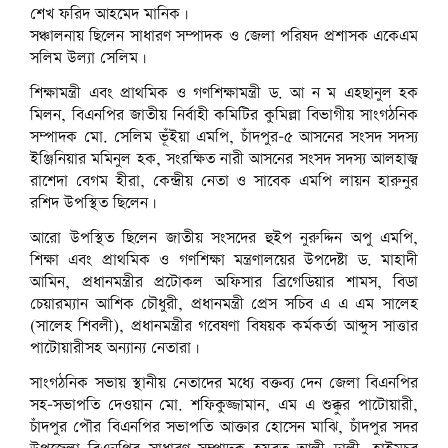
শেখ ফরিদ আহমেদ মানিক।
সঞ্চালনায় ছিলেন সাধারণ সম্পাদক ও জেলা পরিষদ প্রশাসক একেএম
সলিম উল্যা সেলিম।
শিক্ষামন্ত্রী এবং প্রাথমিক ও গণশিক্ষামন্ত্রী ড. আ ন ম এহছানুল হক
মিলন, বিএনপির জাতীয় নির্বাহী কমিটির কুমিল্লা বিভাগীয় সাংগঠনিক
সম্পাদক মো. সেলিম ভূঁইয়া এমপি, চাঁদপুর-৫ আসনের সংসদ সদস্য
ইঞ্জিনিয়ার মমিনুল হক, সংরক্ষিত নারী আসনের সংসদ সদস্য আলহাজ্ব
রাশেদা বেগম হীরা, কেন্দ্রীয় নেতা ও সাবেক এমপি লায়ন হারুনুর
রশিদ উপস্থিত ছিলেন।
আরো উপস্থিত ছিলেন জাতীয় সংসদের হুইপ নুরুদ্দিন অপু এমপি,
শিক্ষা এবং প্রাথমিক ও গণশিক্ষা মন্ত্রণালয়ের উপদেষ্টা ড. মাহাদী
আমিন, প্রধানমন্ত্রীর প্রটোকল অফিসার ব্রিগেডিয়ার শামস, বিডা
চেয়ারম্যান আশিক চৌধুরী, প্রধানমন্ত্রী প্রেস সচিব এ এ এম সালেহ
(সালেহ শিবলী), প্রধানমন্ত্রীর গবেষণা বিষয়ক কর্মকর্তা আব্দুস সাত্তার
পাটোয়ারীসহ অন্যান্য নেতারা।
সাংগঠনিক সভায় স্থানীয় নেতাদের মধ্যে বক্তব্য দেন জেলা বিএনপির
সহ-সভাপতি দেওয়ান মো. শফিকুজ্জামান, এম এ শুক্কুর পাটোয়ারী,
চাঁদপুর পৌর বিএনপির সভাপতি আক্তার হোসেন মাঝি, চাঁদপুর সদর