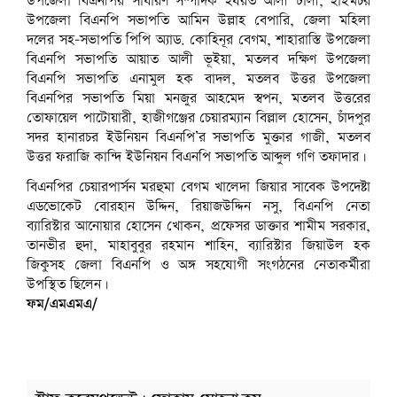
উপজেলা বিএনপির সাধারণ সম্পাদক হযরত আলী ঢালী, হাইমচর
উপজেলা বিএনপি সভাপতি আমিন উল্লাহ বেপারি, জেলা মহিলা
দলের সহ-সভাপতি পিপি অ্যাড. কোহিনূর বেগম, শাহারাস্তি উপজেলা
বিএনপি সভাপতি আয়াত আলী ভূইয়া, মতলব দক্ষিণ উপজেলা
বিএনপি সভাপতি এনামুল হক বাদল, মতলব উত্তর উপজেলা
বিএনপির সভাপতি মিয়া মনজুর আহমেদ স্বপন, মতলব উত্তরের
তোফায়েল পাটোয়ারী, হাজীগঞ্জের চেয়ারম্যান বিল্লাল হোসেন, চাঁদপুর
সদর হানারচর ইউনিয়ন বিএনপি’র সভাপতি মুক্তার গাজী, মতলব
উত্তর ফরাজি কান্দি ইউনিয়ন বিএনপি সভাপতি আব্দুল গণি তফাদার।
বিএনপির চেয়ারপার্সন মরহুমা বেগম খালেদা জিয়ার সাবেক উপদেষ্টা
এডভোকেট বোরহান উদ্দিন, রিয়াজউদ্দিন নসু, বিএনপি নেতা
ব্যারিস্টার আনোয়ার হোসেন খোকন, প্রফেসর ডাক্তার শামীম সরকার,
তানভীর হুদা, মাহাবুবুর রহমান শাহিন, ব্যারিস্টার জিয়াউল হক
জিকুসহ জেলা বিএনপি ও অঙ্গ সহযোগী সংগঠনের নেতাকর্মীরা
উপস্থিত ছিলেন।
ফম/এমএমএ/