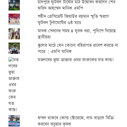
চাঁদপুরে ফুটবল টার্ফের মাঠ উদ্বোধন করলেন শেখ
ফরিদ আহম্মেদ মানিক এমপি
শহীদ প্রেসিডেন্ট জিয়াউর রহমান স্মৃতি স্মরণে
ফুটবল টুর্নামেন্টের ৬ষ্ঠ ম্যাচ
মাদক সেবনের সময় ৪ যুবক ধরা, পুলিশে দিয়েছে
স্থানীয়রা
স্কুলের মাঠে যেন কোনো বহিরাগত প্রবেশ করতে না
পারে : এমপি মানিক
মতলবের ভুয়া ডাক্তার ওমর ফারুকের যত কান্ড!
ফসল থাকবে কোল্ড স্টোরেজে, দাম বাড়লে বিক্রি
করবেন কচুয়ার কৃষক