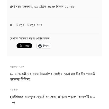
প্রকাশিতঃ
মঙ্গলবার, ০১ এপ্রিল ২০২৫ বিকাল ২২:২৮
CATEGORIES
চাঁদপুর
,
চাঁদপুর সদর
সোশ্যাল মিডিয়ার বন্ধুরা শেয়ার করুন
Print
Post
Previous
PREVIOUS
navigation
Post
নেতাকর্মীদের সাথে বিএনপির কেন্দ্রীয় নেতা সফরীর ঈদ পরবর্তী
শুভেচ্ছা বিনিময়
Next
NEXT
Post
হাজীগঞ্জের রামপুরে সংঘর্ষে রণক্ষেত্র, জড়িয়ে পড়লো কয়েকটি গ্রাম