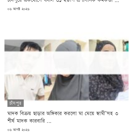
চাঁদপুরে একযোগে বদলি ৩১ ইউপি প্রশাসনিক কর্মকর্তা ...
POSTED
০৬ আগষ্ট ২০২৬
ON
চাঁদপুর
মাদক বিক্রয় ছাড়ার অঙ্গিকার করলো মা মেয়ে স্বামী’সহ ৩
শীর্ষ মাদক কারবারি ...
POSTED
০৬ আগষ্ট ২০২৬