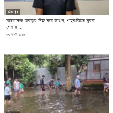
চাঁদপুর
মাদকাসক্ত অবস্থায় নিজ ঘরে আগুন, শাহরাস্তিতে যুবক
গ্রেপ্তার ...
POSTED
০৭ আগষ্ট ২০২৬
ON