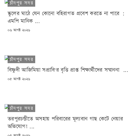
চাঁদপুর সদর
স্কুলের মাঠে যেন কোনো বহিরাগত প্রবেশ করতে না পারে :
এমপি মানিক ...
POSTED
০৬ আগষ্ট ২০২৬
ON
চাঁদপুর সদর
বিষ্ণুদী আজিমিয়া সপ্রাবি'র বৃত্তি প্রাপ্ত শিক্ষার্থীদের সম্মাননা ...
POSTED
০৫ আগষ্ট ২০২৬
ON
চাঁদপুর সদর
তরপুরচন্ডীতে অসহায় পরিবারের মূল্যবান গাছ কেটে নেয়ার
অভিযোগ! ...
POSTED
০৫ আগষ্ট ২০২৬