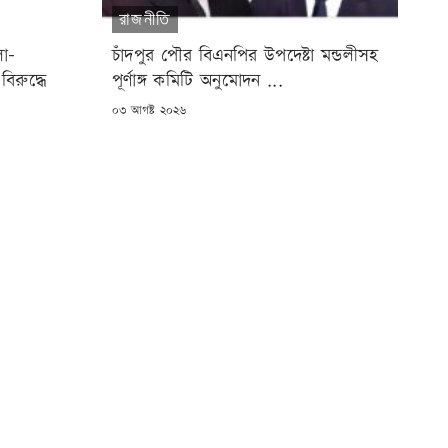
রাজনীতি
লা-
চাঁদপুর পৌর বিএনপির উপদেষ্টা মন্ডলীসহ
িরুদ্ধে
পূর্ণাঙ্গ কমিটি অনুমোদন ...
POSTED
০৩ আগষ্ট ২০২৬
ON