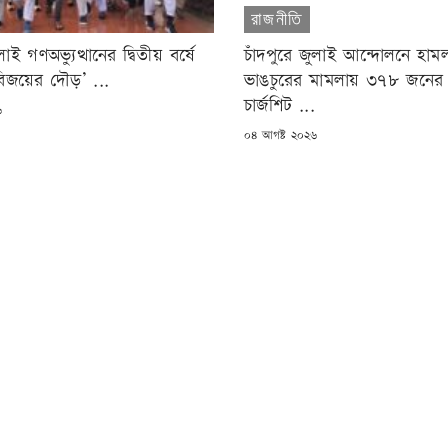
রাজনীতি
লাই গণঅভ্যুত্থানের দ্বিতীয় বর্ষে
চাঁদপুরে জুলাই আন্দোলনে হাম
বিজয়ের দৌড়’ ...
ভাঙচুরের মামলায় ৩৭৮ জনের ব
চার্জশিট ...
৬
POSTED
০৪ আগষ্ট ২০২৬
ON