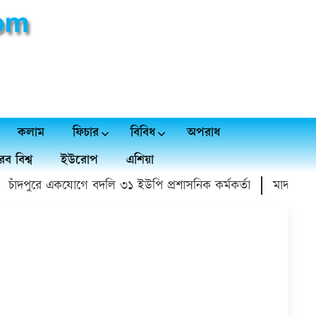
কলাম
ফিচার
বিবিধ
অপরাধ
ব বিশ্ব
ইউরোপ
এশিয়া
পুরে একযোগে বদলি ৩১ ইউপি প্রশাসনিক কর্মকর্তা
মাদক বিক্রয় ছাড়