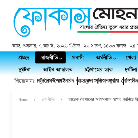
আজ, শুক্রবার, ৭ আগস্ট, ২০২৬ খ্রিষ্টাব্দ | ২৩ শ্রাবণ, ১৪৩৩ বঙ্গাব্দ |
প্রচ্ছদ
রাজনীতি
প্রবাসী
অর্থনীতি
খেলা
দুর্ঘটনা
আইন আদালত
চট্টগ্রামের ডাক
দুর্ঘটনা
রীতি ফুটবল টুর্নামেন্ট ফাইনাল
র মাঠ উদ্বোধন করলেন শেখ ফরিদ আহম্মেদ মানিক এমপি
কচুয়া পূর্ব মনপুরায় মেডিকেল ক্যাম্
শহীদ প্রেসিড
শিরোনামঃ
Home
রাজনীতি
তারেক রহমানের আগমনকে স্বাগত জানিয়ে চা