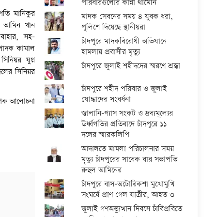
পরিবারগুলোর কান্না থামেনি
পতি মানিকুর
মাদক সেবনের সময় ৪ যুবক ধরা,
ল আমিন খান
পুলিশে দিয়েছে স্থানীয়রা
 বাহার, সহ-
চাঁদপুরে মাদকবিরোধী অভিযানে
ম্পাদক কামাল
হামলায় প্রবাসীর মৃত্যু
িয়র যুগ্ন
চাঁদপুরে জুলাই শহীদদের স্মরণে শ্রদ্ধা
দলের সিনিয়র
চাঁদপুরে শহীদ পরিবার ও জুলাই
যোদ্ধাদের সংবর্ধনা
্যাপক আলোচনা
জ্বালানি-গ্যাস সংকট ও দ্রব্যমূল্যের
ঊর্ধ্বগতির প্রতিবাদে চাঁদপুরে ১১
দলের স্মারকলিপি
আদালতে মামলা পরিচালনার সময়
মৃত্যু চাঁদপুরের সাবেক বার সভাপতি
রুহুল আমিনের
চাঁদপুরে বাস-অটোরিকশা মুখোমুখি
সংঘর্ষে প্রাণ গেল যাত্রীর, আহত ৩
জুলাই গণঅভ্যুত্থান দিবসে চাঁবিপ্রবিতে