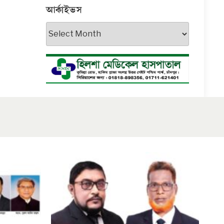
আর্কাইভস
আর্কাইভস