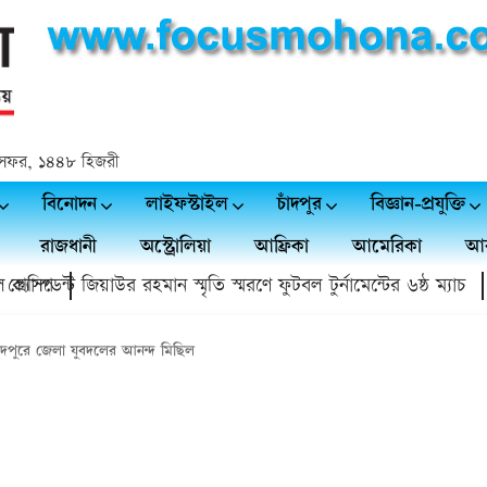
 ২৪ সফর, ১৪৪৮ হিজরী
বিনোদন
লাইফস্টাইল
চাঁদপুর
বিজ্ঞান-প্রযুক্তি
রাজধানী
অস্ট্রোলিয়া
আফ্রিকা
আমেরিকা
আর
প
েন্ট জিয়াউর রহমান স্মৃতি স্মরণে ফুটবল টুর্নামেন্টের ৬ষ্ঠ ম্যাচ
চাঁদ
ঁদপুরে জেলা যুবদলের আনন্দ মিছিল