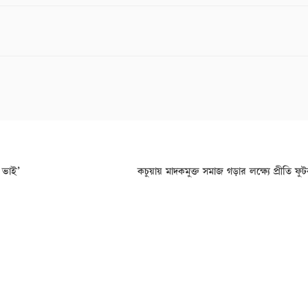
র ভাই’
কচুয়ায় মাদকমুক্ত সমাজ গড়ার লক্ষ্যে প্রীতি ফুটব