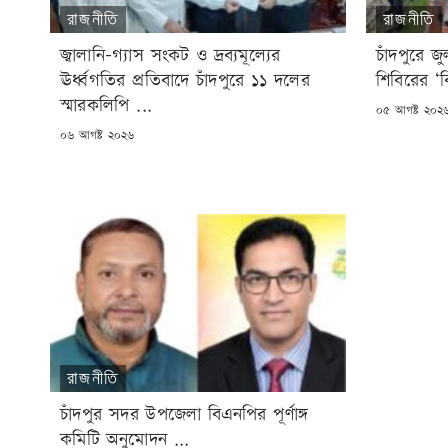
রাজনীতি
রাজনীতি
জ্বালানি-গ্যাস সংকট ও দ্রব্যমূল্যের
চাঁদপুরে জু
ঊর্ধ্বগতির প্রতিবাদে চাঁদপুরে ১১ দলের
শিবিরের ‘
স্মারকলিপি ...
POSTED
০৫ আগষ্ট ২০২
ON
POSTED
০৬ আগষ্ট ২০২৬
ON
রাজনীতি
চাঁদপুর সদর উপজেলা বিএনপির পূর্ণাঙ্গ
কমিটি অনুমোদন ...