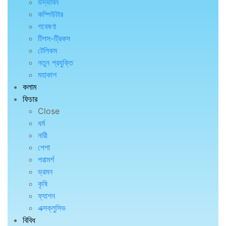
উদ্ভাবন
কম্পিউটার
গবেষণা
টিপস-ট্রিকস
টেলিকম
নতুন প্রযুক্তি
মহাকাশ
কলাম
ফিচার
Close
ধর্ম
নারী
পেশা
পরামর্শ
ভ্রমন
কৃষি
ফ্যাশন
এক্সক্লুসিভ
বিবিধ