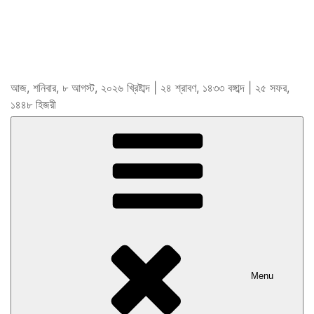
আজ, শনিবার, ৮ আগস্ট, ২০২৬ খ্রিষ্টাব্দ | ২৪ শ্রাবণ, ১৪৩৩ বঙ্গাব্দ | ২৫ সফর,
১৪৪৮ হিজরী
Menu