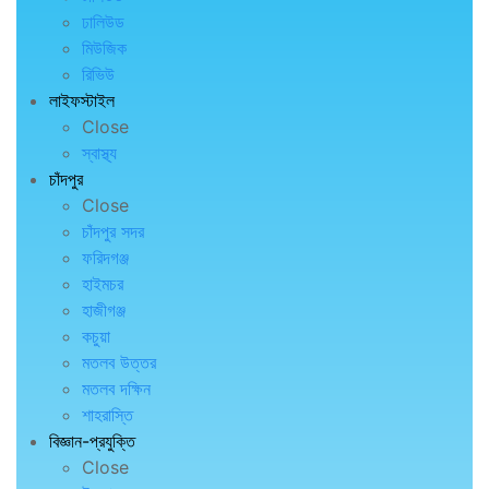
ঢালিউড
মিউজিক
রিভিউ
লাইফস্টাইল
Close
স্বাস্থ্য
চাঁদপুর
Close
চাঁদপুর সদর
ফরিদগঞ্জ
হাইমচর
হাজীগঞ্জ
কচুয়া
মতলব উত্তর
মতলব দক্ষিন
শাহরাস্তি
বিজ্ঞান-প্রযুক্তি
Close