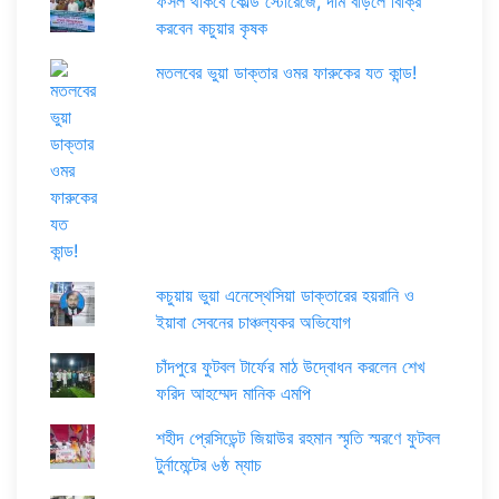
ফসল থাকবে কোল্ড স্টোরেজে, দাম বাড়লে বিক্রি
করবেন কচুয়ার কৃষক
মতলবের ভুয়া ডাক্তার ওমর ফারুকের যত কান্ড!
কচুয়ায় ভুয়া এনেস্থেসিয়া ডাক্তারের হয়রানি ও
ইয়াবা সেবনের চাঞ্চল্যকর অভিযোগ
চাঁদপুরে ফুটবল টার্ফের মাঠ উদ্বোধন করলেন শেখ
ফরিদ আহম্মেদ মানিক এমপি
শহীদ প্রেসিডেন্ট জিয়াউর রহমান স্মৃতি স্মরণে ফুটবল
টুর্নামেন্টের ৬ষ্ঠ ম্যাচ