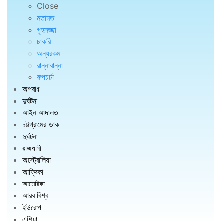
Close
মতামত
গৃহসজ্জা
চাকরি
অন্যরকম
রান্নাবান্না
রুপচর্চা
অপরাধ
দুর্ঘটনা
আইন আদালত
চট্টগ্রামের ডাক
দুর্ঘটনা
রাজধানী
অস্ট্রোলিয়া
আফ্রিকা
আমেরিকা
আরব বিশ্ব
ইউরোপ
এশিয়া