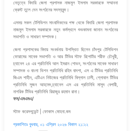
নেতৃত্বে বিদায়ি জেলা প্রশাসক নাজমুল ইসলাম সরকারকে সম্মাননা
ক্রেস্ট তুলে দেন সংগঠনের সদস্যবৃন্দ।
এসময় সকল টেলিভিশন সাংবাদিকদের পক্ষ থেকে বিদায়ি জেলা প্রশাসক
নাজমুল ইসলাম সরকারকে নতুন কর্মস্থলে শুভকামনা জানান সংগঠনের
সভাপতি ও সাধারণ সম্পাদক।
‎জেলা প্রশাসকের বিদায় সংবর্ধনায় উপস্থিত ছিলেন চাঁদপুর টেলিভিশন
ফোরামের সাবেক সভাপতি ও আর টিভির স্টাফ রিপোর্টার শরীফ চৌধুরী,
চ্যানেল ২৪ এর প্রতিনিধি আল ইমরান শোভন, সংগঠনের সাবেক সাধারণ
সম্পাদক ও বাংলা ভিশন প্রতিনিধি রহিম বাদশা, এস এ টিভির প্রতিনিধি
জিএম শাহীন, এটিএন নিউজের প্রতিনিধি বিল্লাল ঢালী, গ্লোবাল টিভির
প্রতিনিধি সুজন আহমেদ,চ্যানেল এস এর প্রতিনিধি মাসুদ বেপারী,
নাগরিক টিভির প্রতিনিধি রিয়াজুর রহমান রানা।
ফম/এমএমএ/
স্টাফ করেসপন্ডেন্ট | ফোকাস মোহনা.কম
প্রকাশিতঃ
বুধবার, ০১ এপ্রিল ২০২৬ বিকাল ২১:২২