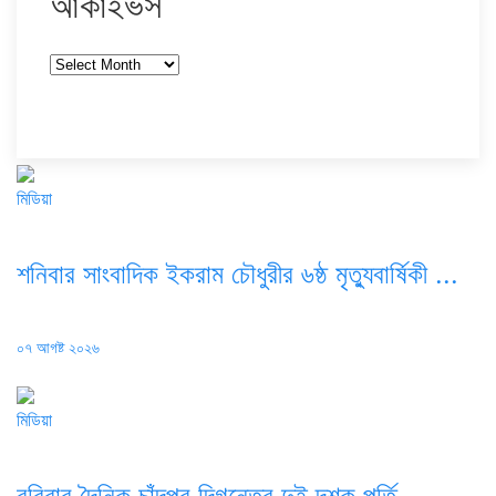
আর্কাইভস
আর্কাইভস
মিডিয়া
শনিবার সাংবাদিক ইকরাম চৌধুরীর ৬ষ্ঠ মৃত্যুবার্ষিকী ...
Posted
০৭ আগষ্ট ২০২৬
on
মিডিয়া
রবিবার দৈনিক চাঁদপুর দিগন্তের দুই দশক পূর্তি ...