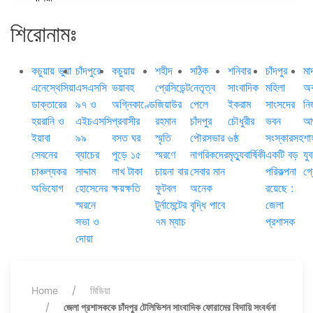
শিরোনামঃ
কচুয়ায় ভুয়া
চাঁদপুরে
কচুয়ায়
শহীদ
সঠিক
শনিবার
চাঁদপুর
মা
এনেস্থেসিয়া
এসএসসি
ভয়াবহ
প্রেসিডেন্ট
নেতৃত্ব
সাংবাদিক
মহিলা
অব
ডাক্তারের
৯৭ ও
অগ্নিকাণ্ডে
জিয়াউর
পেলে
ইকরাম
সাংসদের
নি
হয়রানি ও
এইচএসসি
প্রবাসীর
রহমান
চাঁদপুর
চৌধুরীর
ভবন
আগ
ইয়াবা
৯৯
বসত ঘর
স্মৃতি
পৌরসভার
৬ষ্ঠ
সংস্কারসহ
শা
সেবনের
ব্যাচের
পুড়ে ১৫
স্মরণে
নাগরিকদের
মৃত্যুবার্ষিকী
একটি বড়
যু
চাঞ্চল্যকর
সাদ্দাম
লাখ টাকা
চায়না বার
সেবার মান
পরিকল্পনা
গ্
অভিযোগ
হোসেনের
ক্ষয়ক্ষতি
ফুটবল
অনেক
রয়েছে :
স্মরনে
টুর্নামেন্টের
বৃদ্ধি পাবে
জেলা
সভা ও
৭ম ম্যাচ
প্রশাসক
দোয়া
Home
মিডিয়া
জেলা প্রশাসককে চাঁদপুর টেলিভিশন সাংবাদিক ফোরামের বিদায়ি সংবর্ধনা