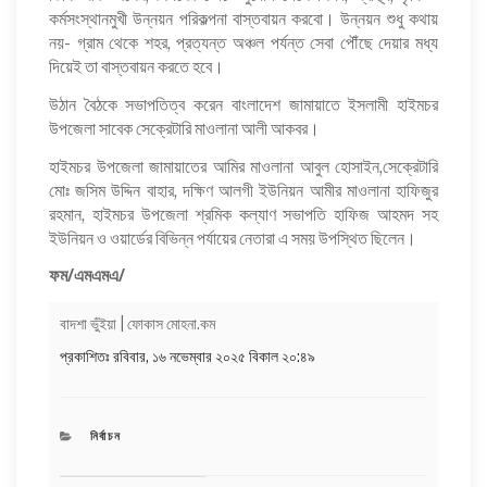
কর্মসংস্থানমুখী উন্নয়ন পরিকল্পনা বাস্তবায়ন করবো। উন্নয়ন শুধু কথায়
নয়- গ্রাম থেকে শহর, প্রত্যন্ত অঞ্চল পর্যন্ত সেবা পৌঁছে দেয়ার মধ্য
দিয়েই তা বাস্তবায়ন করতে হবে।
উঠান বৈঠকে সভাপতিত্ব করেন বাংলাদেশ জামায়াতে ইসলামী হাইমচর
উপজেলা সাবেক সেক্রেটারি মাওলানা আলী আকবর।
হাইমচর উপজেলা জামায়াতের আমির মাওলানা আবুল হোসাইন,সেক্রেটারি
মোঃ জসিম উদ্দিন বাহার, দক্ষিণ আলগী ইউনিয়ন আমীর মাওলানা হাফিজুর
রহমান, হাইমচর উপজেলা শ্রমিক কল্যাণ সভাপতি হাফিজ আহমদ সহ
ইউনিয়ন ও ওয়ার্ডের বিভিন্ন পর্যায়ের নেতারা এ সময় উপস্থিত ছিলেন।
ফম/এমএমএ/
বাদশা ভুঁইয়া | ফোকাস মোহনা.কম
Post
Previ
প্রকাশিতঃ
রবিবার, ১৬ নভেম্বার ২০২৫ বিকাল ২০:৪৯
navigation
Post
CATEGORIES
নির্বাচন