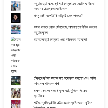
কচুয়ায় ভুয়া এনেস্থেসিয়া ডাক্তারের হয়রানি ও ইয়াবা
সেবনের চাঞ্চল্যকর অভিযোগ
বাবলু ভাই, আপনি কি সত্যিই চলে গেলেন?
ফসল থাকবে কোল্ড স্টোরেজে, দাম বাড়লে বিক্রি করবেন
কচুয়ার কৃষক
মতলবের ভুয়া ডাক্তার ওমর ফারুকের যত কান্ড!
চাঁদপুরে ফুটবল টার্ফের মাঠ উদ্বোধন করলেন শেখ ফরিদ
আহম্মেদ মানিক এমপি
মাদক সেবনের সময় ৪ যুবক ধরা, পুলিশে দিয়েছে
স্থানীয়রা
শহীদ প্রেসিডেন্ট জিয়াউর রহমান স্মৃতি স্মরণে ফুটবল