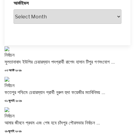
আর্কাইভস
আর্কাইভস
নির্বাচন
সুলতানাবাদ ইউপির চেয়ারম্যান পদপ্রার্থী রাশেদ হাসান টিপুর গণসংযোগ ...
Posted
০৩ আগষ্ট ২০২৬
on
নির্বাচন
ফতেপুর পশ্চিমে চেয়ারম্যান প্রার্থী নুরুল হুদা ফয়েজীর মতবিনিময় ...
Posted
৩১ জুলাই ২০২৬
on
নির্বাচন
আমার জীবনে প্রথম এবং শেষ হবে চাঁদপুর পৌরসভার নির্বাচন ...
Posted
২৯ জুলাই ২০২৬