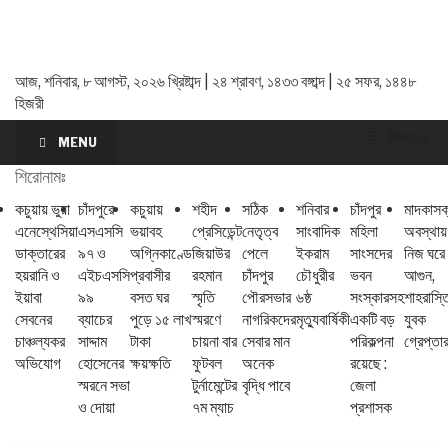
আজ, শনিবার, ৮ আগস্ট, ২০২৬ খ্রিষ্টাব্দ | ২৪ শ্রাবণ, ১৪৩৩ বঙ্গাব্দ | ২৫ সফর, ১৪৪৮
হিজরী
Menu
MENU
শিরোনামঃ
কচুয়ায় ভুয়া
চাঁদপুরে
কচুয়ায়
শহীদ
সঠিক
শনিবার
চাঁদপুর
মাদকাসক
এনেস্থেসিয়া
এসএসসি
ভয়াবহ
প্রেসিডেন্ট
নেতৃত্ব
সাংবাদিক
মহিলা
অবস্থায়
ডাক্তারের
৯৭ ও
অগ্নিকাণ্ডে
জিয়াউর
পেলে
ইকরাম
সাংসদের
নিজ ঘরে
হয়রানি ও
এইচএসসি
প্রবাসীর
রহমান
চাঁদপুর
চৌধুরীর
ভবন
আগুন,
ইয়াবা
৯৯
বসত ঘর
স্মৃতি
পৌরসভার
৬ষ্ঠ
সংস্কারসহ
শাহরাস্
সেবনের
ব্যাচের
পুড়ে ১৫ লাখ
স্মরণে
নাগরিকদের
মৃত্যুবার্ষিকী
একটি বড়
যুবক
চাঞ্চল্যকর
সাদ্দাম
টাকা
চায়না বার
সেবার মান
পরিকল্পনা
গ্রেপ্তা
অভিযোগ
হোসেনের
ক্ষয়ক্ষতি
ফুটবল
অনেক
রয়েছে :
স্মরনে সভা
টুর্নামেন্টের
বৃদ্ধি পাবে
জেলা
ও দোয়া
৭ম ম্যাচ
প্রশাসক