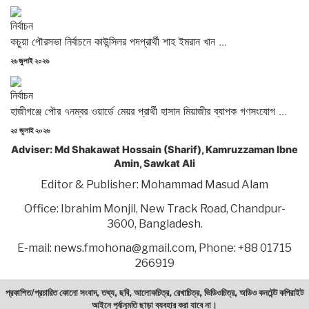
on
নির্বাচন
কচুয়া পৌরসভা নির্বাচনে কাউন্সিলর পদপ্রার্থী শাহ ইমরান খান ...
Posted
২৬ জুলাই ২০২৬
on
নির্বাচন
হাজীগঞ্জে পৌর ৭নম্বর ওয়ার্ডে মেয়র প্রার্থী হাসান মিয়াজীর ব্যাপক গণসংযোগ ...
Posted
২৫ জুলাই ২০২৬
on
Adviser: Md Shakawat Hossain (Sharif), Kamruzzaman Ibne
Amin, Sawkat Ali
Editor & Publisher: Mohammad Masud Alam
Office: Ibrahim Monjil, New Track Road, Chandpur-
3600, Bangladesh.
E-mail: news.fmohona@gmail.com, Phone: +88 01715
266919
প্রকাশিত/প্রচারিত কোনো সংবাদ, তথ্য, ছবি, আলোকচিত্র, রেখাচিত্র, ভিডিওচিত্র, অডিও কনটেন্ট কপিরাইট
আইনে পূর্বানুমতি ছাড়া ব্যবহার করা যাবে না।