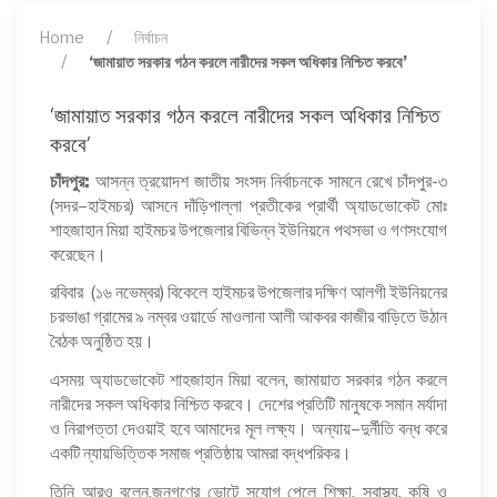
Home
নির্বাচন
‘জামায়াত সরকার গঠন করলে নারীদের সকল অধিকার নিশ্চিত করবে’
‘জামায়াত সরকার গঠন করলে নারীদের সকল অধিকার নিশ্চিত
করবে’
চাঁদপুর:
আসন্ন ত্রয়োদশ জাতীয় সংসদ নির্বাচনকে সামনে রেখে চাঁদপুর-৩
(সদর–হাইমচর) আসনে দাঁড়িপাল্লা প্রতীকের প্রার্থী অ্যাডভোকেট মোঃ
শাহজাহান মিয়া হাইমচর উপজেলার বিভিন্ন ইউনিয়নে পথসভা ও গণসংযোগ
করেছেন।
রবিবার (১৬ নভেম্বর) বিকেলে হাইমচর উপজেলার দক্ষিণ আলগী ইউনিয়নের
চরভাঙা গ্রামের ৯ নম্বর ওয়ার্ডে মাওলানা আলী আকবর কাজীর বাড়িতে উঠান
বৈঠক অনুষ্ঠিত হয়।
এসময় অ্যাডভোকেট শাহজাহান মিয়া বলেন, জামায়াত সরকার গঠন করলে
নারীদের সকল অধিকার নিশ্চিত করবে। দেশের প্রতিটি মানুষকে সমান মর্যাদা
ও নিরাপত্তা দেওয়াই হবে আমাদের মূল লক্ষ্য। অন্যায়–দুর্নীতি বন্ধ করে
একটি ন্যায়ভিত্তিক সমাজ প্রতিষ্ঠায় আমরা বদ্ধপরিকর।
তিনি আরও বলেন,জনগণের ভোটে সুযোগ পেলে শিক্ষা, স্বাস্থ্য, কৃষি ও