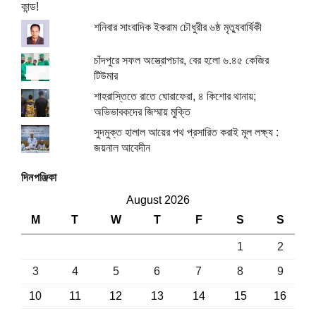
শনিবার সাংবাদিক ইকরাম চৌধুরীর ৬ষ্ঠ মৃত্যুবার্ষিকী
চাঁদপুরে সফল অস্ত্রোপচার, বের হলো ৬.৪৫ কেজির
টিউমার
শাহরাস্তিতে রাতে ঘোরাফেরা, ৪ কিশোর থানায়;
অভিভাবকদের জিম্মায় মুক্তি
সুদমুক্ত হালাল আয়ের পথ প্রসারিত করাই মূল লক্ষ্য :
জয়নাল আবেদীন
দিনপঞ্জিকা
August 2026
M
T
W
T
F
S
S
1
2
3
4
5
6
7
8
9
10
11
12
13
14
15
16