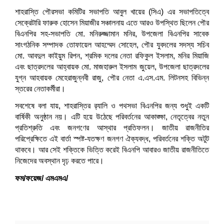
শাহরাস্তি পৌরসভা কমিটির সভাপতি আবুল খায়ের (সিএ) এর সভাপতিত্বে
সেক্রেটারি ফারুক হোসেন মিয়াজীর সঞ্চালনায় এতে আরও উপস্থিত ছিলেন পৌর
বিএনপির সহ-সভাপতি মো. মনিরুজ্জামান মনির, উপজেলা বিএনপির সাবেক
সাংগঠনিক সম্পাদক তোফায়েল আহম্মেদ সোহেল, পৌর যুবদলের সদস্য সচিব
মো. আবদুল কাইয়ুম রিপন, শ্রমিক দলের নেতা রফিকুল ইসলাম, মনির মিয়াজি
এবং ছাত্রদলের আহ্বায়ক মো. মাজহারুল ইসলাম জুয়েল, উপজেলা ছাত্রদলের
যুগ্ন আহবায়ক মেহেরাজুন্নবী রাজু, পৌর নেতা এ.এস.এম. লিটনসহ বিভিন্ন
স্তরের নেতাকর্মীরা।
সবশেষে বলা যায়, শাহরাস্তির র‌্যালি ও পথসভা বিএনপির জন্য শুধুই একটি
বার্ষিকী অনুষ্ঠান নয়। এটি হয়ে উঠেছে পরিবর্তনের আকাঙ্ক্ষা, নেতৃত্বের নতুন
প্রতিশ্রুতি এবং জনগণের আস্থার প্রতিফলন। জাতীয় রাজনীতির
পরিপ্রেক্ষিতে এই বার্তা স্পষ্ট-যতক্ষণ জনগণ ঐক্যবদ্ধ, পরিবর্তনের শক্তি অটুট
থাকবে। আর সেই শক্তিকে ভিত্তি করেই বিএনপি আবারও জাতীয় রাজনীতিতে
নিজেদের অবস্থান দৃঢ় করতে পারে।
ফম/ফয়েজ/ এমএমএ/