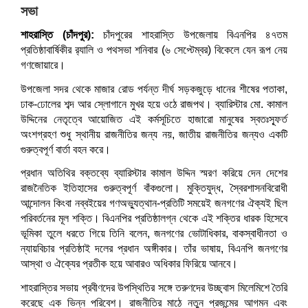
সভা
শাহরাস্তি (চাঁদপুর):
চাঁদপুরের শাহরাস্তি উপজেলায় বিএনপির ৪৭তম
প্রতিষ্ঠাবার্ষিকীর র‌্যালি ও পথসভা শনিবার (৬ সেপ্টেম্বর) বিকেলে যেন রূপ নেয়
গণজোয়ারে।
উপজেলা সদর থেকে মাজার রোড পর্যন্ত দীর্ঘ সড়কজুড়ে ধানের শীষের পতাকা,
ঢাক-ঢোলের শব্দ আর স্লোগানে মুখর হয়ে ওঠে রাজপথ। ব্যারিস্টার মো. কামাল
উদ্দিনের নেতৃত্বে আয়োজিত এই কর্মসূচিতে হাজারো মানুষের স্বতঃস্ফূর্ত
অংশগ্রহণ শুধু স্থানীয় রাজনীতির জন্য নয়, জাতীয় রাজনীতির জন্যও একটি
গুরুত্বপূর্ণ বার্তা বহন করে।
প্রধান অতিথির বক্তব্যে ব্যারিস্টার কামাল উদ্দিন স্মরণ করিয়ে দেন দেশের
রাজনৈতিক ইতিহাসের গুরুত্বপূর্ণ বাঁকগুলো। মুক্তিযুদ্ধ, স্বৈরশাসনবিরোধী
আন্দোলন কিংবা নব্বইয়ের গণঅভ্যুত্থান-প্রতিটি সময়েই জনগণের ঐক্যই ছিল
পরিবর্তনের মূল শক্তি। বিএনপির প্রতিষ্ঠালগ্ন থেকে এই শক্তির ধারক হিসেবে
ভূমিকা তুলে ধরতে গিয়ে তিনি বলেন, জনগণের ভোটাধিকার, বাকস্বাধীনতা ও
ন্যায়বিচার প্রতিষ্ঠাই দলের প্রধান অঙ্গীকার। তাঁর ভাষায়, বিএনপি জনগণের
আস্থা ও ঐক্যের প্রতীক হয়ে আবারও অধিকার ফিরিয়ে আনবে।
শাহরাস্তির সভায় প্রবীণদের উপস্থিতির সঙ্গে তরুণদের উচ্ছ্বাস মিলেমিশে তৈরি
করেছে এক ভিন্ন পরিবেশ। রাজনীতির মাঠে নতুন প্রজন্মের আগমন এবং