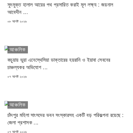
সুদমুক্ত হালাল আয়ের পথ প্রসারিত করাই মূল লক্ষ্য : জয়নাল
আবেদীন ...
POSTED
০৮ আগষ্ট ২০২৬
ON
আঞ্চলিক
কচুয়ায় ভুয়া এনেস্থেসিয়া ডাক্তারের হয়রানি ও ইয়াবা সেবনের
চাঞ্চল্যকর অভিযোগ ...
POSTED
০৭ আগষ্ট ২০২৬
ON
আঞ্চলিক
চাঁদপুর মহিলা সাংসদের ভবন সংস্কারসহ একটি বড় পরিকল্পনা রয়েছে :
জেলা প্রশাসক ...
POSTED
০৭ আগষ্ট ২০২৬