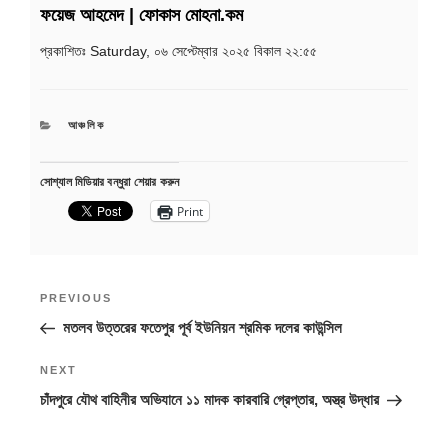
ফয়েজ আহমেদ | ফোকাস মোহনা.কম
প্রকাশিতঃ
Saturday, ০৬ সেপ্টেম্বার ২০২৫ বিকাল ২২:৫৫
CATEGORIES
আঞ্চলিক
সোশ্যাল মিডিয়ার বন্ধুরা শেয়ার করুন
Print
Post
Previous
PREVIOUS
navigation
Post
মতলব উত্তরের ফতেপুর পূর্ব ইউনিয়ন শ্রমিক দলের কাউন্সিল
Next
NEXT
Post
চাঁদপুরে যৌথ বাহিনীর অভিযানে ১১ মাদক কারবারি গ্রেপ্তার, অস্ত্র উদ্ধার