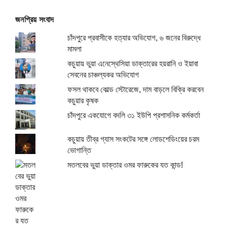
জনপ্রিয় সংবাদ
চাঁদপুরে প্রবাসীকে হত্যার অভিযোগ, ৬ জনের বিরুদ্ধে
মামলা
কচুয়ায় ভুয়া এনেস্থেসিয়া ডাক্তারের হয়রানি ও ইয়াবা
সেবনের চাঞ্চল্যকর অভিযোগ
ফসল থাকবে কোল্ড স্টোরেজে, দাম বাড়লে বিক্রি করবেন
কচুয়ার কৃষক
চাঁদপুরে একযোগে বদলি ৩১ ইউপি প্রশাসনিক কর্মকর্তা
কচুয়ায় তীব্র গ্যাস সংকটের সঙ্গে লোডশেডিংয়ের চরম
ভোগান্তি
মতলবের ভুয়া ডাক্তার ওমর ফারুকের যত কান্ড!