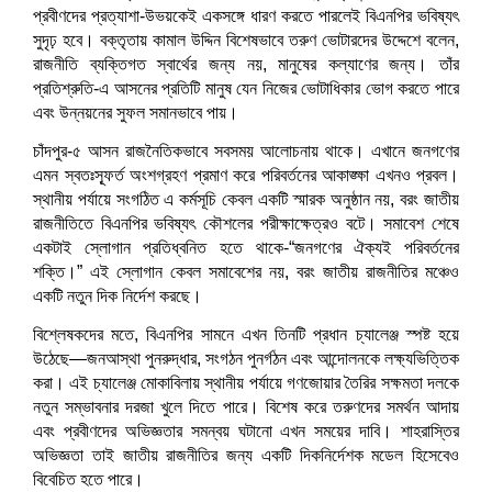
প্রবীণদের প্রত্যাশা-উভয়কেই একসঙ্গে ধারণ করতে পারলেই বিএনপির ভবিষ্যৎ
সুদৃঢ় হবে। বক্তৃতায় কামাল উদ্দিন বিশেষভাবে তরুণ ভোটারদের উদ্দেশে বলেন,
রাজনীতি ব্যক্তিগত স্বার্থের জন্য নয়, মানুষের কল্যাণের জন্য। তাঁর
প্রতিশ্রুতি-এ আসনের প্রতিটি মানুষ যেন নিজের ভোটাধিকার ভোগ করতে পারে
এবং উন্নয়নের সুফল সমানভাবে পায়।
চাঁদপুর-৫ আসন রাজনৈতিকভাবে সবসময় আলোচনায় থাকে। এখানে জনগণের
এমন স্বতঃস্ফূর্ত অংশগ্রহণ প্রমাণ করে পরিবর্তনের আকাঙ্ক্ষা এখনও প্রবল।
স্থানীয় পর্যায়ে সংগঠিত এ কর্মসূচি কেবল একটি স্মারক অনুষ্ঠান নয়, বরং জাতীয়
রাজনীতিতে বিএনপির ভবিষ্যৎ কৌশলের পরীক্ষাক্ষেত্রও বটে। সমাবেশ শেষে
একটাই স্লোগান প্রতিধ্বনিত হতে থাকে-“জনগণের ঐক্যই পরিবর্তনের
শক্তি।” এই স্লোগান কেবল সমাবেশের নয়, বরং জাতীয় রাজনীতির মঞ্চেও
একটি নতুন দিক নির্দেশ করছে।
বিশ্লেষকদের মতে, বিএনপির সামনে এখন তিনটি প্রধান চ্যালেঞ্জ স্পষ্ট হয়ে
উঠেছে—জনআস্থা পুনরুদ্ধার, সংগঠন পুনর্গঠন এবং আন্দোলনকে লক্ষ্যভিত্তিক
করা। এই চ্যালেঞ্জ মোকাবিলায় স্থানীয় পর্যায়ে গণজোয়ার তৈরির সক্ষমতা দলকে
নতুন সম্ভাবনার দরজা খুলে দিতে পারে। বিশেষ করে তরুণদের সমর্থন আদায়
এবং প্রবীণদের অভিজ্ঞতার সমন্বয় ঘটানো এখন সময়ের দাবি। শাহরাস্তির
অভিজ্ঞতা তাই জাতীয় রাজনীতির জন্য একটি দিকনির্দেশক মডেল হিসেবেও
বিবেচিত হতে পারে।