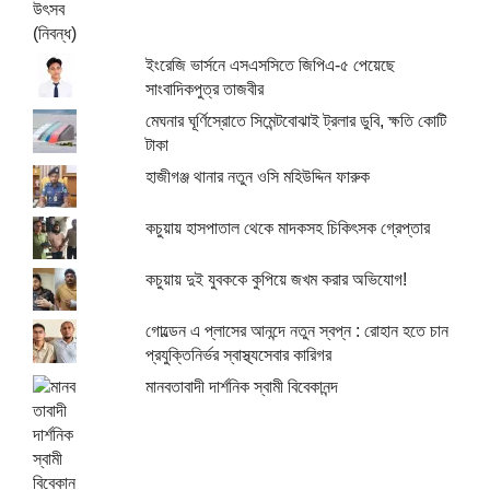
ইংরেজি ভার্সনে এসএসসিতে জিপিএ-৫ পেয়েছে
সাংবাদিকপুত্র তাজবীর
মেঘনার ঘূর্ণিস্রোতে সিমেন্টবোঝাই ট্রলার ডুবি, ক্ষতি কোটি
টাকা
হাজীগঞ্জ থানার নতুন ওসি মহিউদ্দিন ফারুক
কচুয়ায় হাসপাতাল থেকে মাদকসহ চিকিৎসক গ্রেপ্তার
কচুয়ায় দুই যুবককে কুপিয়ে জখম করার অভিযোগ!
গোল্ডেন এ প্লাসের আনন্দে নতুন স্বপ্ন : রোহান হতে চান
প্রযুক্তিনির্ভর স্বাস্থ্যসেবার কারিগর
মানবতাবাদী দার্শনিক স্বামী বিবেকানন্দ