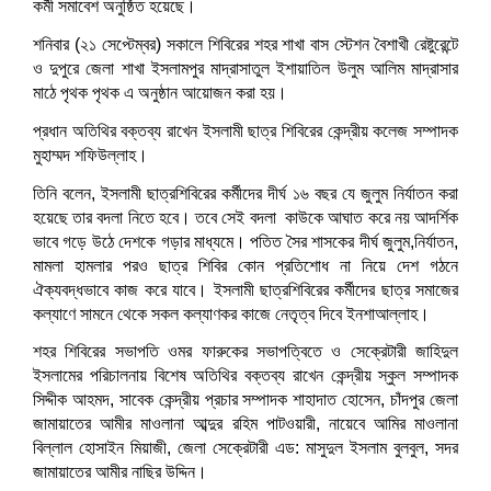
কর্মী সমাবেশ অনুষ্ঠিত হয়েছে।
শনিবার (২১ সেপ্টেম্বর) সকালে শিবিরের শহর শাখা বাস স্টেশন বৈশাখী রেষ্টুরেন্টে
ও দুপুরে জেলা শাখা ইসলামপুর মাদ্রাসাতুল ইশায়াতিল উলুম আলিম মাদ্রাসার
মাঠে পৃথক পৃথক এ অনুষ্ঠান আয়োজন করা হয়।
প্রধান অতিথির বক্তব্য রাখেন ইসলামী ছাত্র শিবিরের কেন্দ্রীয় কলেজ সম্পাদক
মুহাম্মদ শফিউল্লাহ।
তিনি বলেন, ইসলামী ছাত্রশিবিরের কর্মীদের দীর্ঘ ১৬ বছর যে জুলুম নির্যাতন করা
হয়েছে তার বদলা নিতে হবে। তবে সেই বদলা কাউকে আঘাত করে নয় আদর্শিক
ভাবে গড়ে উঠে দেশকে গড়ার মাধ্যমে। পতিত সৈর শাসকের দীর্ঘ জুলুম,নির্যাতন,
মামলা হামলার পরও ছাত্র শিবির কোন প্রতিশোধ না নিয়ে দেশ গঠনে
ঐক্যবদ্ধভাবে কাজ করে যাবে। ইসলামী ছাত্রশিবিরের কর্মীদের ছাত্র সমাজের
কল্যাণে সামনে থেকে সকল কল্যাণকর কাজে নেতৃত্ব দিবে ইনশাআল্লাহ।
শহর শিবিরের সভাপতি ওমর ফারুকের সভাপত্বিতে ও সেক্রেটারী জাহিদুল
ইসলামের পরিচালনায় বিশেষ অতিথির বক্তব্য রাখেন কেন্দ্রীয় স্কুল সম্পাদক
সিদ্দীক আহমদ, সাবেক কেন্দ্রীয় প্রচার সম্পাদক শাহাদাত হোসেন, চাঁদপুর জেলা
জামায়াতের আমীর মাওলানা আব্দুর রহিম পাটওয়ারী, নায়েবে আমির মাওলানা
বিল্লাল হোসাইন মিয়াজী, জেলা সেক্রেটারী এড: মাসুদুল ইসলাম বুলবুল, সদর
জামায়াতের আমীর নাছির উদ্দিন।