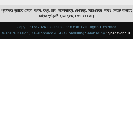
প্রকাশিত/প্রচারিত কোনো সংবাদ, তথ্য, ছবি, আলোকচিত্র, রেখাচিত্র, ভিডিওচিত্র, অডিও কনটেন্ট কপিরাইট
আইনে পূর্বানুমতি ছাড়া ব্যবহার করা যাবে না।
Copyright © 2026 • focusmohona.com • All Rights Reserved
Website Design, Development & SEO Consulting Services by
Cyber World IT