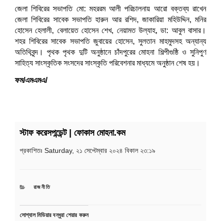
জেলা শিবিরের সভাপতি মো: মহররম আলী পরিচালনায় আরো বক্তব্য রাখেন
জেলা শিবিরের সাবেক সভাপতি হারুন আর রশিদ, জাকারিয়া মহিউদ্দিন, মনির
হোসেন হেলালী, বেলায়েত হোসেন শেখ, নেয়ামত উল্যাহ, ডা: আবুল বাসার।
শহর শিবিরের সাবেক সভাপতি জুবায়ের হোসেন, সুলতান মাহমুদসহ অন্যান্য
অতিথিবৃন্দ। পৃথক পৃথক দুটি অনুষ্ঠানে চাঁদপুরের মোহনা শিল্পীগুষ্ঠি ও সুনিপুণ
সাহিত্য সাংস্কৃতিক সংসদের সাংস্কৃতি পরিবেশনার মাধ্যমে অনুষ্ঠান শেষ হয়।
ফম/এমএমএ/
স্টাফ করেসপন্ডেন্ট | ফোকাস মোহনা.কম
Post
Pre
navigation
প্রকাশিতঃ
Saturday, ২১ সেপ্টেম্বার ২০২৪ বিকাল ২৩:১৯
Pos
CATEGORIES
রাজনীতি
সোশ্যাল মিডিয়ার বন্ধুরা শেয়ার করুন