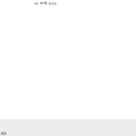
POSTED
০৫ আগষ্ট ২০২৬
ON
 Ali