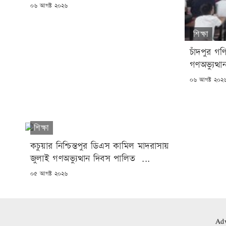
POSTED
০৬ আগষ্ট ২০২৬
ON
শিক্ষা
চাঁদপুর গণ
গণঅভ্যুত্থ
POSTED
০৬ আগষ্ট ২০২
ON
শিক্ষা
কচুয়ার নিশ্চিন্তপুর ডিএস কামিল মাদরাসায়
জুলাই গণঅভ্যুত্থান দিবস পালিত ...
POSTED
০৫ আগষ্ট ২০২৬
ON
Adv