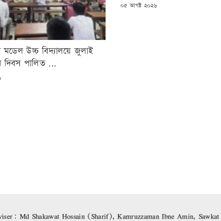
POSTED
০৫ আগষ্ট ২০২৬
ON
ি মডেল উচ্চ বিদ্যালয়ে জুলাই
ান দিবস পালিত ...
৬
iser: Md Shakawat Hossain (Sharif), Kamruzzaman Ibne Amin, Sawkat