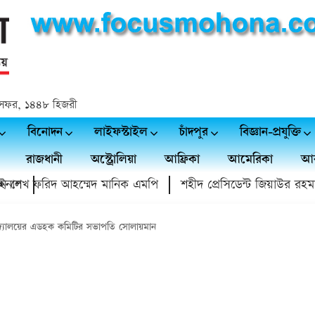
 ২৪ সফর, ১৪৪৮ হিজরী
বিনোদন
লাইফস্টাইল
চাঁদপুর
বিজ্ঞান-প্রযুক্তি
রাজধানী
অস্ট্রোলিয়া
আফ্রিকা
আমেরিকা
আর
ল
শেখ ফরিদ আহম্মেদ মানিক এমপি
শহীদ প্রেসিডেন্ট জিয়াউর রহমান স্মৃত
চ বিদ্যালয়ের এডহক কমিটির সভাপতি সোলায়মান