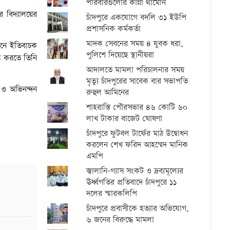
পরিবারগুলোর কান্না থামেনি
বিদ্যালয়ের
চাঁদপুরে একযোগে বদলি ৩১ ইউপি
প্রশাসনিক কর্মকর্তা
মাদক সেবনের সময় ৪ যুবক ধরা,
নয়নে ইতিবাচক
পুলিশে দিয়েছে স্থানীয়রা
্টি করতে তিনি
আদালতে মামলা পরিচালনার সময়
মৃত্যু চাঁদপুরের সাবেক বার সভাপতি
 ও অভিনন্দন
রুহুল আমিনের
শাহরাস্তি পৌরসভার ৪৬ কোটি ৬০
লাখ টাকার বাজেট ঘোষণা
চাঁদপুরে ফুটবল টার্ফের মাঠ উদ্বোধন
করলেন শেখ ফরিদ আহম্মেদ মানিক
এমপি
জ্বালানি-গ্যাস সংকট ও দ্রব্যমূল্যের
ঊর্ধ্বগতির প্রতিবাদে চাঁদপুরে ১১
দলের স্মারকলিপি
চাঁদপুরে প্রবাসীকে হত্যার অভিযোগ,
৬ জনের বিরুদ্ধে মামলা