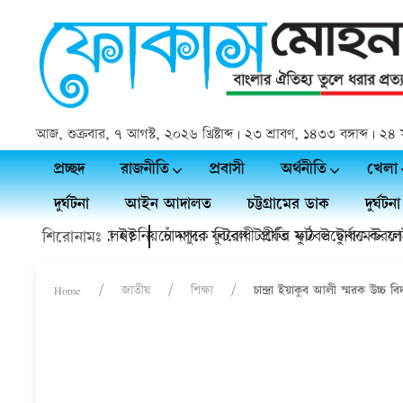
আজ, শুক্রবার, ৭ আগস্ট, ২০২৬ খ্রিষ্টাব্দ | ২৩ শ্রাবণ, ১৪৩৩ বঙ্গাব্দ |
প্রচ্ছদ
রাজনীতি
প্রবাসী
অর্থনীতি
খেলা
দুর্ঘটনা
আইন আদালত
চট্টগ্রামের ডাক
দুর্ঘটনা
ত্যিই চলে গেলেন?
কচুয়ায় কাদলা ইউনিয়নে মাদক বিরোধী প্রীতি ফুটবল টুর্নামেন্ট ফাইনা
চাঁদপুরে ফুটবল টার্ফের মাঠ উদ্বোধন করলেন 
শিরোনামঃ
Home
জাতীয়
শিক্ষা
চান্দ্রা ইয়াকুব আলী স্মরক উচ্