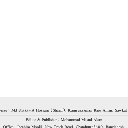
iser: Md Shakawat Hossain (Sharif), Kamruzzaman Ibne Amin, Sawkat
Editor & Publisher: Mohammad Masud Alam
Office: Ibrahim Monjil, New Track Road, Chandpur-3600, Bangladesh.