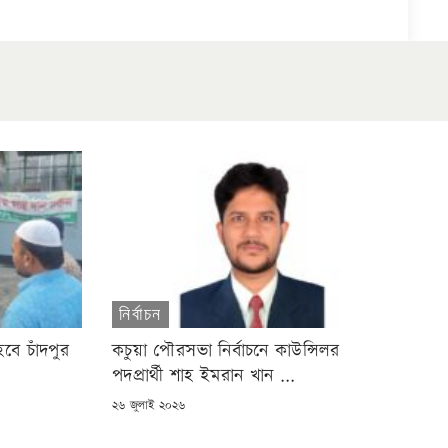
নির্বাচন
বে চাঁদপুর
কচুয়া পৌরসভা নির্বাচনে কাউন্সিলর
পদপ্রার্থী শাহ ইমরান খান ...
POSTED
২৬ জুলাই ২০২৬
ON