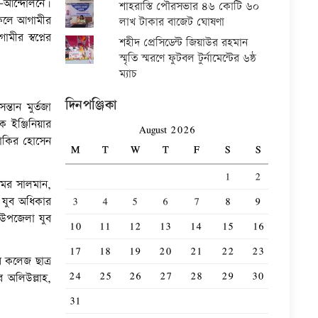
ণ-আন্দোলনে।
শাহরাস্তি পৌরসভার ৪৬ কোটি ৬০
 ফলে আগামীর
লাখ টাকার বাজেট ঘোষণা
ীর স্বপ্নের
শহীদ প্রেসিডেন্ট জিয়াউর রহমান
স্মৃতি স্মরণে ফুটবল টুর্নামেন্টের ৬ষ্ঠ
ম্যাচ
দিনপঞ্জিকা
্তান মুর্তজা
 ইঞ্জিনিয়ার
August 2026
জাকির হোসেন
M
T
W
T
F
S
S
1
2
ওমর সালমান,
3
4
5
6
7
8
9
 যুব অধিকার
 উপজেলা যুব
10
11
12
13
14
15
16
17
18
19
20
21
22
23
 কলেজ ছাত্র
24
25
26
27
28
29
30
 অলিউল্লাহ,
31