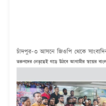
চাঁদপুর-৩ আসনে জিওপি থেকে সাংবা
তরুণদের নেতৃত্বেই গড়ে উঠবে আগামীর স্বপ্নের বাং