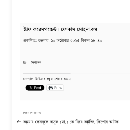
স্টাফ করেসপন্ডেন্ট | ফোকাস মোহনা.কম
প্রকাশিতঃ
শুক্রবার, ১০ অক্টোবার ২০২৫ বিকাল ১৮:৪০
CATEGORIES
নির্বাচন
সোশ্যাল মিডিয়ার বন্ধুরা শেয়ার করুন
Print
Post
Previous
PREVIOUS
navigation
Post
কচুয়ায় ফেসবুকে রাসুল (সা.) কে নিয়ে কটুক্তি, কিশোর আটক