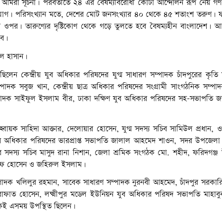
ে আমরা সূচনা। পরবর্তীতে ২৪ এর বৈষম্যবিরোধী কোটা আন্দোলন রূপ নেয় গ
 সুযোগ। পরিসংখ্যান মতে, দেশের মোট জনসংখ্যার ৪০ থেকে ৪৫ শতাংশ তরুণ।
ওপর। তারুণ্যের দৃষ্টিকোণ থেকে গড়ে তুলতে হবে বৈষম্যহীন বাংলাদেশ। আগাম
বে।
ুল হাসান।
েন কেন্দ্রীয় যুব অধিকার পরিষদের যুগ্ম সাধারণ সম্পাদক চাঁদপুরের কৃতি সন
দক সবুজ খান, কেন্দ্রীয় ছাত্র অধিকার পরিষদের সংগ্রামী সাংগঠনিক সম্পাদক
্পাদক সাইফুল ইসলাম বীর, ঢাকা দক্ষিণ যুব অধিকার পরিষদের সহ-সভাপতি 
্বায়ক সাহিদা আক্তার, দেলোয়ার হোসেন, যুগ্ম সদস্য সচিব সামিউল প্রধান, 
 যুব অধিকার পরিষদের ভারপ্রাপ্ত সভাপতি জালাল আহমেদ শাওন, সদর উপজেলা
দস্য সচিব মাসুদ রানা নিশান, জেলা শ্রমিক সংগঠক মো. শহীদ, ফরিদগঞ্জ
ীফ হোসেন ও জহিরুল ইসলাম।
াদক খলিলুর রহমান, সাবেক সাধারণ সম্পাদক নুরনবী আহমেদ, চাঁদপুর সরকারি
ফাত হোসেন, লক্ষ্মীপুর মডেল ইউনিয়ন যুব অধিকার পরিষদ সভাপতি মাহাবুব
কেই এসময় উপস্থিত ছিলেন।