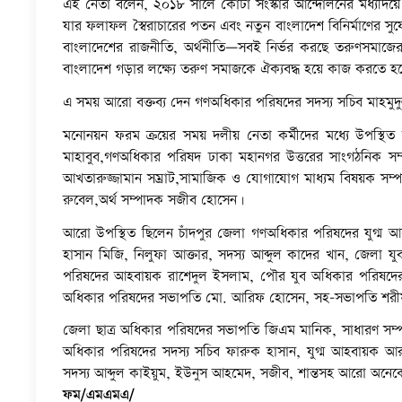
এই নেতা বলেন, ২০১৮ সালে কোটা সংস্কার আন্দোলনের মধ্যদিয়
যার ফলাফল স্বৈরাচারের পতন এবং নতুন বাংলাদেশ বিনির্মাণের
বাংলাদেশের রাজনীতি, অর্থনীতি—সবই নির্ভর করছে তরুণসমাজের 
বাংলাদেশ গড়ার লক্ষ্যে তরুণ সমাজকে ঐক্যবদ্ধ হয়ে কাজ করতে হ
এ সময় আরো বক্তব্য দেন গণঅধিকার পরিষদের সদস্য সচিব মাহমুদ
মনোনয়ন ফরম ক্রয়ের সময় দলীয় নেতা কর্মীদের মধ্যে উপস্থিত ছিল
মাহাবুব,গণঅধিকার পরিষদ ঢাকা মহানগর উত্তরের সাংগঠনিক সম্পা
আখতারুজ্জামান সম্রাট,সামাজিক ও যোগাযোগ মাধ্যম বিষয়ক সম
রুবেল,অর্থ সম্পাদক সজীব হোসেন।
আরো উপস্থিত ছিলেন চাঁদপুর জেলা গণঅধিকার পরিষদের যুগ্ম আহ
হাসান মিজি, নিলুফা আক্তার, সদস্য আব্দুল কাদের খান, জেলা
পরিষদের আহবায়ক রাশেদুল ইসলাম, পৌর যুব অধিকার পরিষদের স
অধিকার পরিষদের সভাপতি মো. আরিফ হোসেন, সহ-সভাপতি শর
জেলা ছাত্র অধিকার পরিষদের সভাপতি জিএম মানিক, সাধারণ সম্প
অধিকার পরিষদের সদস্য সচিব ফারুক হাসান, যুগ্ম আহবায়ক আরা
সদস্য আব্দুল কাইয়ুম, ইউনুস আহমেদ, সজীব, শান্তসহ আরো অনে
ফম/এমএমএ/