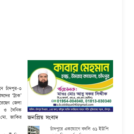
ে চাঁদপুর-৩
দের ‘ট্রাক’
রেছেন জেলা
য়ক ও দৈনিক
জনপ্রিয় সংবাদ
 মো. জাকির
চাঁদপুরে একযোগে বদলি ৩১ ইউপি