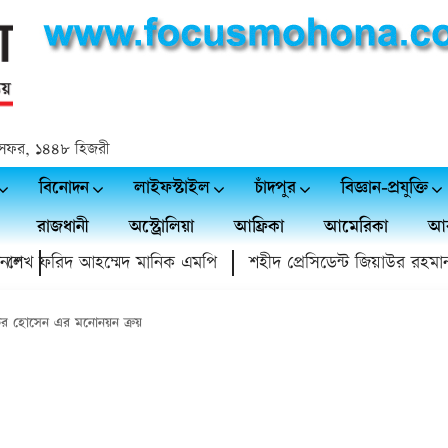
 ২৪ সফর, ১৪৪৮ হিজরী
বিনোদন
লাইফস্টাইল
চাঁদপুর
বিজ্ঞান-প্রযুক্তি
রাজধানী
অস্ট্রোলিয়া
আফ্রিকা
আমেরিকা
আর
খ ফরিদ আহম্মেদ মানিক এমপি
শহীদ প্রেসিডেন্ট জিয়াউর রহমান স্মৃতি স্
কির হোসেন এর মনোনয়ন ক্রয়