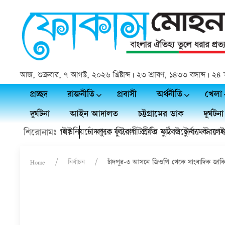
আজ, শুক্রবার, ৭ আগস্ট, ২০২৬ খ্রিষ্টাব্দ | ২৩ শ্রাবণ, ১৪৩৩ বঙ্গাব্দ |
প্রচ্ছদ
রাজনীতি
প্রবাসী
অর্থনীতি
খেলা
দুর্ঘটনা
আইন আদালত
চট্টগ্রামের ডাক
দুর্ঘটনা
যিই চলে গেলেন?
ুয়ায় কাদলা ইউনিয়নে মাদক বিরোধী প্রীতি ফুটবল টুর্নামেন্ট ফাইনাল
চাঁদপুরে ফুটবল টার্ফের মাঠ উদ্বোধন করলেন শে
শিরোনামঃ
Home
নির্বাচন
চাঁদপুর-৩ আসনে জিওপি থেকে সাংবাদিক জা