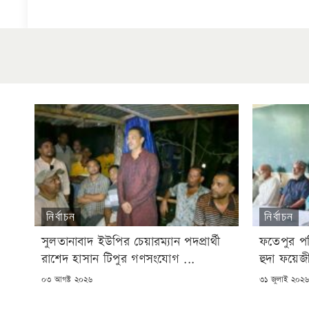
নির্বাচন
নির্বাচন
সুলতানাবাদ ইউপির চেয়ারম্যান পদপ্রার্থী
ফতেপুর পশ্চ
রাশেদ হাসান টিপুর গণসংযোগ ...
হুদা ফয়েজ
POSTED
POSTED
০৩ আগষ্ট ২০২৬
৩১ জুলাই ২০২
ON
ON