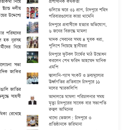
প্রশাসনিক কর্মকর্তা
াকর্মী নিয়ে
ট্যান্ড দলীয়
গুলিতে ঝরে ৩১ প্রাণ, চাঁদপুরে শহিদ
য়ের উদ্দেশ্যে
পরিবারগুলোর কান্না থামেনি
চাঁদপুরে প্রবাসীকে হত্যার অভিযোগ,
৬ জনের বিরুদ্ধে মামলা
িকার পরিষদের
মাদক সেবনের সময় ৪ যুবক ধরা,
ল হক নুরসহ
পুলিশে দিয়েছে স্থানীয়রা
্মীদের নিয়ে
চাঁদপুরে ফুটবল টার্ফের মাঠ উদ্বোধন
করলেন শেখ ফরিদ আহম্মেদ মানিক
আলোচনা সভা
এমপি
বাদিক জাকির
জ্বালানি-গ্যাস সংকট ও দ্রব্যমূল্যের
ঊর্ধ্বগতির প্রতিবাদে চাঁদপুরে ১১
দলের স্মারকলিপি
াঙালি জাতির
যুদ্ধে সাহসী
আদালতে মামলা পরিচালনার সময়
মৃত্যু চাঁদপুরের সাবেক বার সভাপতি
রুহুল আমিনের
ূমিকা রেখেছে
খাদ্যে ভেজাল: চাঁদপুরে ৩
প্রতিষ্ঠানকে জরিমানা