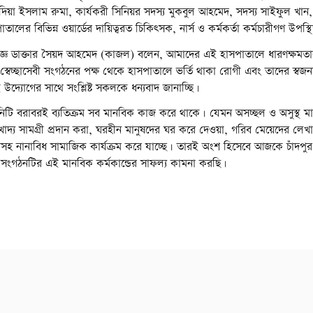
য়া ইসলাম রুমা, কার্যকরী সিনিয়র সদস্য মুকবুল আহমেদ, সদস্য সাইফুল খান
র বিভিন্ন ওয়ার্ডের দায়িত্বরত চিকিৎসক, নার্স ও কর্মকর্তা কর্মচারীগণ উপস্
জ্ঞ ডাক্তার সৈয়দ আহমেদ (কাজল) বলেন, আমাদের এই হাসপাতালে ধারণক্ষমতা
স্বেচ্ছাসেবী সংগঠনের পক্ষ থেকে হাসপাতালে ভর্তি থাকা রোগী এবং তাদের স্
দ্যোগের সাথে সংশ্লিষ্ট সকলকে ধন্যবাদ জানাচ্ছি।
িটি বরাবরই ব্যতিক্রম সব মানবিক কাজ করে থাকে। যেমন অসচ্ছল ও অসুস্থ মা
খাদ্য সামগ্রী প্রদান করা, ঘরহীন মানুষদের ঘর করে দেওয়া, গরিব মেয়েদের লেখ
 করাসহ নানাবিধ সামাজিক কার্যক্রম করে যাচ্ছে। তারই অংশ হিসেবে আজকে চাঁদপু
সংগঠনটির এই মানবিক কর্মকান্ডের সাফল্য কামনা করছি।