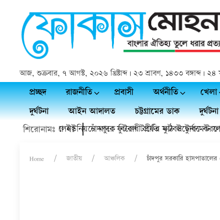
আজ, শুক্রবার, ৭ আগস্ট, ২০২৬ খ্রিষ্টাব্দ | ২৩ শ্রাবণ, ১৪৩৩ বঙ্গাব্দ |
প্রচ্ছদ
রাজনীতি
প্রবাসী
অর্থনীতি
খেলা
দুর্ঘটনা
আইন আদালত
চট্টগ্রামের ডাক
দুর্ঘটনা
সত্যিই চলে গেলেন?
কচুয়ায় কাদলা ইউনিয়নে মাদক বিরোধী প্রীতি ফুটবল টুর্নামেন্ট ফাইনা
চাঁদপুরে ফুটবল টার্ফের মাঠ উদ্বোধন করলেন
শিরোনামঃ
Home
জাতীয়
আঞ্চলিক
চাঁদপুর সরকারি হাসপাতালের