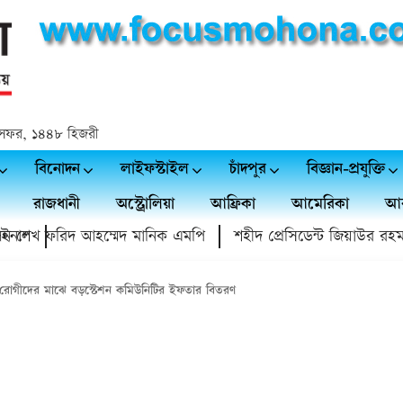
 ২৪ সফর, ১৪৪৮ হিজরী
বিনোদন
লাইফস্টাইল
চাঁদপুর
বিজ্ঞান-প্রযুক্তি
রাজধানী
অস্ট্রোলিয়া
আফ্রিকা
আমেরিকা
আর
ল
 শেখ ফরিদ আহম্মেদ মানিক এমপি
শহীদ প্রেসিডেন্ট জিয়াউর রহমান স্মৃ
 রোগীদের মাঝে বড়স্টেশন কমিউনিটির ইফতার বিতরণ