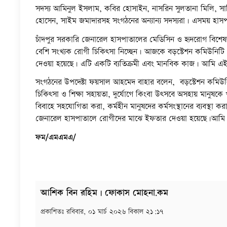
সদস্য আমিনুল ইসলাম, কবির হোসাইন, নাসরিন সুলতানা মিলি, সাদি
হোসেন, সাইম জমাদারসহ সংগঠনের অন্যান্য সদস্যরা। এসময় হাসপাতালে
চাঁদপুর সরকারি জেনারেল হাসপাতালের মেডিসিন ও হৃদরোগ বিশেষ
বেশি সংখ্যক রোগী চিকিৎসা নিচ্ছেন। আজকে বড়স্টেশন কমিউনিটি 
দেওয়া হয়েছে। এটি একটি ব্যতিক্রমী এবং মানবিক কাজ। আমি এই উ
সংগঠনের উপদেষ্টা ফয়সাল আহমেদ বাহার বলেন, বড়স্টেশন কমিউন
চিকিৎসা ও শিক্ষা সহায়তা, দুর্যোগে কিংবা উৎসবে অসহায় মানুষকে 
বিবাহে সহযোগিতা করা, কর্মহীন মানুষদের কর্মসংস্থানের ব্যবস্থা
জেনারেল হাসপাতালে রোগীদের মাঝে ইফতার দেওয়া হয়েছে।আমি 
ফম/এমএমএ/
আশিক বিন রহিম | ফোকাস মোহনা.কম
প্রকাশিতঃ
রবিবার, ০১ মার্চ ২০২৬ বিকাল ২১:১৭