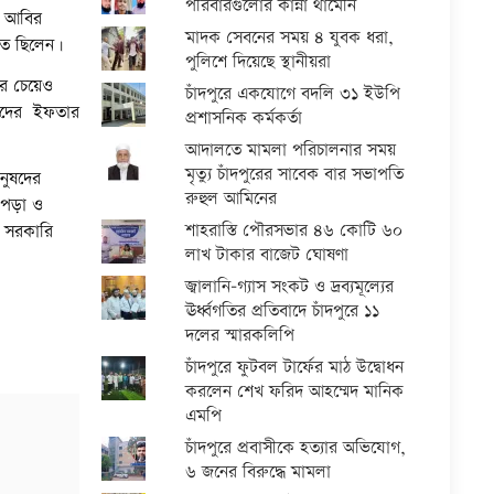
পরিবারগুলোর কান্না থামেনি
, আবির
মাদক সেবনের সময় ৪ যুবক ধরা,
থিত ছিলেন।
পুলিশে দিয়েছে স্থানীয়রা
র চেয়েও
চাঁদপুরে একযোগে বদলি ৩১ ইউপি
বজনদের ইফতার
প্রশাসনিক কর্মকর্তা
আদালতে মামলা পরিচালনার সময়
মৃত্যু চাঁদপুরের সাবেক বার সভাপতি
নুষদের
রুহুল আমিনের
াপড়া ও
শাহরাস্তি পৌরসভার ৪৬ কোটি ৬০
র সরকারি
লাখ টাকার বাজেট ঘোষণা
জ্বালানি-গ্যাস সংকট ও দ্রব্যমূল্যের
ঊর্ধ্বগতির প্রতিবাদে চাঁদপুরে ১১
দলের স্মারকলিপি
চাঁদপুরে ফুটবল টার্ফের মাঠ উদ্বোধন
করলেন শেখ ফরিদ আহম্মেদ মানিক
এমপি
চাঁদপুরে প্রবাসীকে হত্যার অভিযোগ,
৬ জনের বিরুদ্ধে মামলা