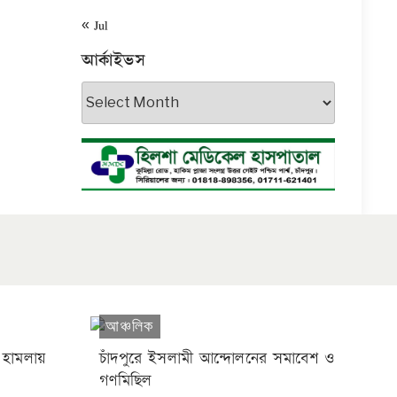
« Jul
আর্কাইভস
আর্কাইভস
আঞ্চলিক
 হামলায়
চাঁদপুরে ইসলামী আন্দোলনের সমাবেশ ও
গণমিছিল