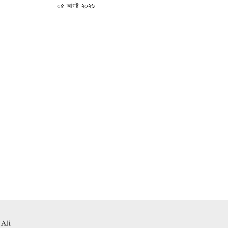
POSTED
০৫ আগষ্ট ২০২৬
ON
 Ali