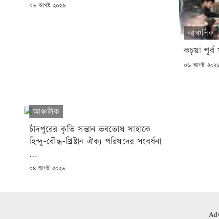
POSTED
০৬ আগষ্ট ২০২৬
ON
আঞ্চলিক
কচুয়া পূর
POSTED
০৬ আগষ্ট ২০২
ON
আঞ্চলিক
চাঁদপুরের কৃতি সন্তান ভবতোষ সাহাকে
হিন্দু-বৌদ্ধ-খ্রিষ্টান ঐক্য পরিষদের সংবর্ধনা
...
POSTED
০৪ আগষ্ট ২০২৬
ON
Adv