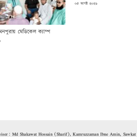
POSTED
০৫ আগষ্ট ২০২৬
ON
্ব মনপুরায় মেডিকেল ক্যাম্প
৬
iser: Md Shakawat Hossain (Sharif), Kamruzzaman Ibne Amin, Sawkat